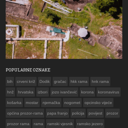
POPULARNE OZNAKE
ČE
bih
crveni križ
Dodik
gračac
hkk rama
hnk rama


hnž
hrvatska
izbori
jozo ivančević
korona
koronavirus
košarka
mostar
njemačka
nogomet
opcinsko vijeće
općina prozor-rama
papa franjo
policija
povijest
prozor
prozor rama
rama
ramski vjesnik
ramsko jezero