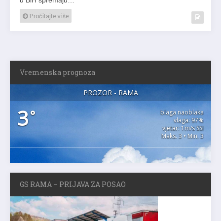
Pročitajte više
Vremenska prognoza
PROZOR - RAMA
3
°
blaga naoblaka
vlaga: 97%
vjetar: 1m/s SSI
Maks. 3 • Min. 3
GS RAMA – PRIJAVA ZA POSAO