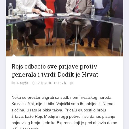
Rojs odbacio sve prijave protiv
generala i tvrdi: Dodik je Hrvat
Regija
12.11.2016. 08:52h
Neka se prestanu igrati sa sudbinom hrvatskog naroda.
Kakvi zločini, nije ih bilo. Vojnički smo ih pobijedili. Nema
zločina, u ratu je bitka takva. Pričaju gluposti o broju
žrtava, kaže Rojs Mediji u regiji potvrdili su danas pisanje
najnovijeg broja tjednika Express, koji je prvi objavio da se
u BiH spremaju…