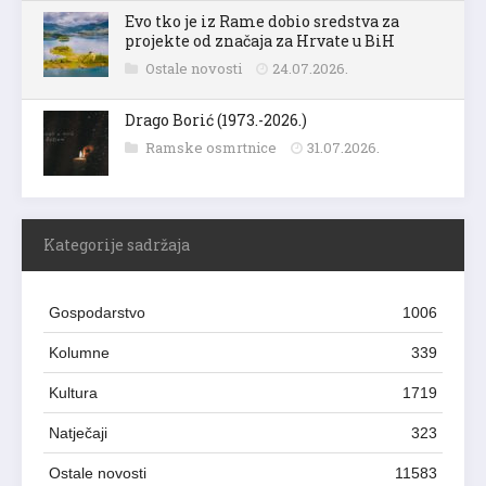
Evo tko je iz Rame dobio sredstva za
projekte od značaja za Hrvate u BiH
Ostale novosti
24.07.2026.
Drago Borić (1973.-2026.)
Ramske osmrtnice
31.07.2026.
Kategorije sadržaja
Gospodarstvo
1006
Kolumne
339
Kultura
1719
Natječaji
323
Ostale novosti
11583