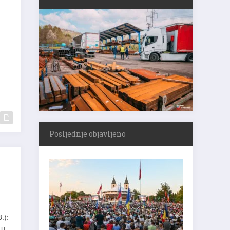
Posljednje objavljeno
.):
 u