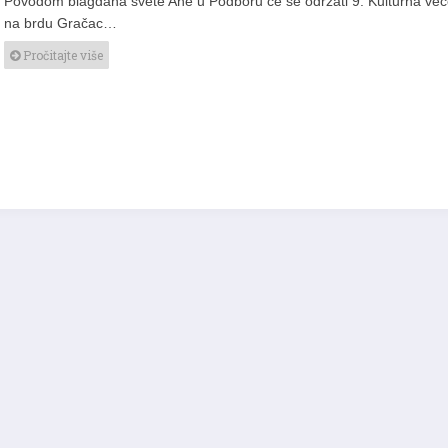
Povodom blagdana svete Ane u Podboru će se održati 9. Kulturna več
na brdu Gračac…
Pročitajte više