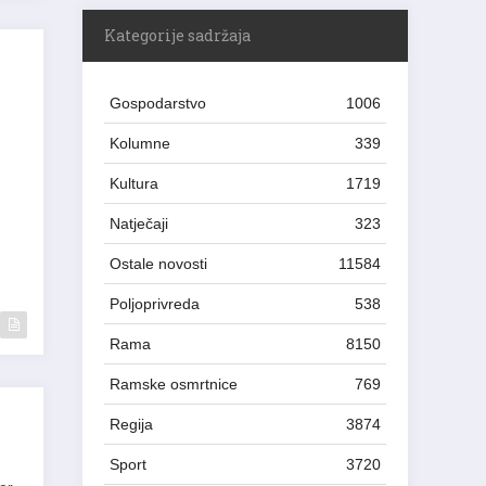
Kategorije sadržaja
Gospodarstvo
1006
Kolumne
339
Kultura
1719
Natječaji
323
Ostale novosti
11584
Poljoprivreda
538
Rama
8150
Ramske osmrtnice
769
Regija
3874
Sport
3720