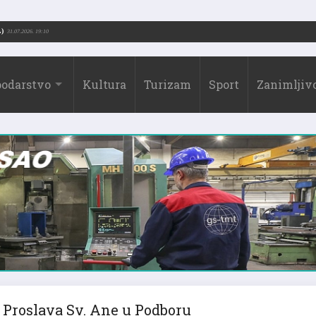
orić (1973.-2026.)
31.07.2026. 19:10
odarstvo
Kultura
Turizam
Sport
Zanimljivo
Proslava Sv. Ane u Podboru