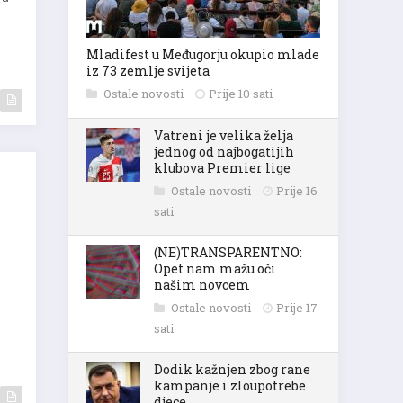
Mladifest u Međugorju okupio mlade
iz 73 zemlje svijeta
Ostale novosti
Prije 10 sati
Vatreni je velika želja
jednog od najbogatijih
klubova Premier lige
Ostale novosti
Prije 16
sati
(NE)TRANSPARENTNO:
Opet nam mažu oči
našim novcem
Ostale novosti
Prije 17
sati
Dodik kažnjen zbog rane
kampanje i zloupotrebe
djece