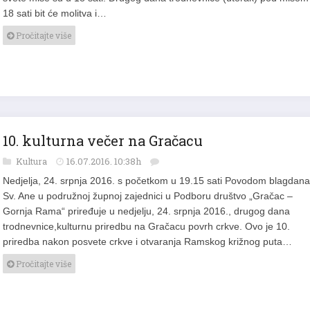
18 sati bit će molitva i…
Pročitajte više
10. kulturna večer na Gračacu
Kultura
16.07.2016. 10:38h
Nedjelja, 24. srpnja 2016. s početkom u 19.15 sati Povodom blagdana
Sv. Ane u podružnoj župnoj zajednici u Podboru društvo „Gračac –
Gornja Rama“ priređuje u nedjelju, 24. srpnja 2016., drugog dana
trodnevnice,kulturnu priredbu na Gračacu povrh crkve. Ovo je 10.
priredba nakon posvete crkve i otvaranja Ramskog križnog puta…
Pročitajte više