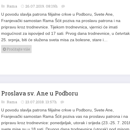
Rama
26.07.2019. 08:19h
U povodu slavlja patrona filijalne crkve u Podboru, Svete Ane,
Franjevački samostan Rama Šćit poziva na proslavu patrona i na
pripravu kroz trodnevnice. Tijekom trodnevnica, vjernici će imati
mogućnost za ispovijed od 17 sati. Prvog dana trodnevnice, u četvrtak
25. srpnja, biti će služena sveta misa za bolesne, stare i…
Pročitajte više
Proslava sv. Ane u Podboru
Rama
23.07.2018. 13:57h
U povodu slavlja patrona filijalne crkve u Podboru, Svete Ane,
Franjevački samostan Rama Šćit poziva vas na proslavu patrona i na
pripravu kroz trodnevnice: ponedjeljak, utorak i srijeda (23.-25. 7. 2018
svete mise su u 18 sati. Drugog dana trodnevnice (utorak) pod misom