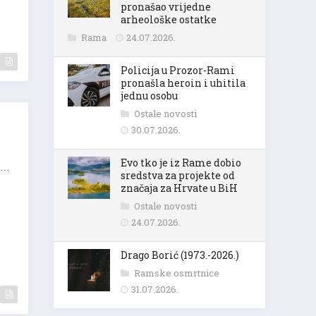
pronašao vrijedne
arheološke ostatke
Rama
24.07.2026.
Policija u Prozor-Rami
pronašla heroin i uhitila
jednu osobu
Ostale novosti
30.07.2026.
Evo tko je iz Rame dobio
ni…
sredstva za projekte od
značaja za Hrvate u BiH
Ostale novosti
24.07.2026.
Drago Borić (1973.-2026.)
Ramske osmrtnice
31.07.2026.