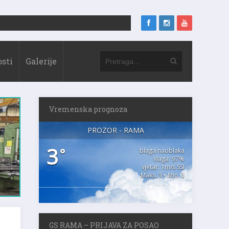
sti
Galerije
Vremenska prognoza
PROZOR - RAMA
3
°
blaga naoblaka
vlaga: 97%
vjetar: 1m/s SSI
Maks. 3 • Min. 3
GS RAMA – PRIJAVA ZA POSAO