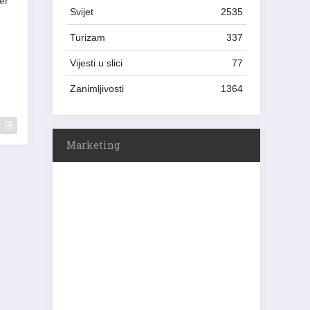
er
Svijet
2535
Turizam
337
Vijesti u slici
77
Zanimljivosti
1364
Marketing