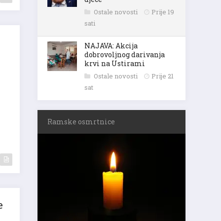
Ostale novosti
Prije 19
sati
NAJAVA: Akcija
dobrovoljnog darivanja
krvi na Ustirami
Ostale novosti
Prije 21
sat
Ramske osmrtnice
e