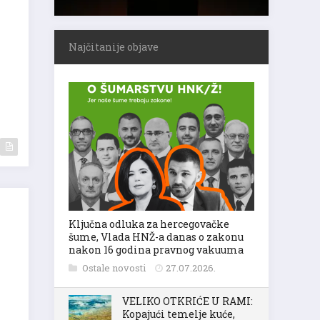
Najčitanije objave
Ključna odluka za hercegovačke
šume, Vlada HNŽ-a danas o zakonu
nakon 16 godina pravnog vakuuma
Ostale novosti
27.07.2026.
VELIKO OTKRIĆE U RAMI:
Kopajući temelje kuće,