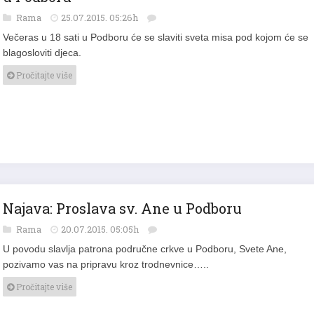
Rama
25.07.2015. 05:26h
Večeras u 18 sati u Podboru će se slaviti sveta misa pod kojom će se
blagosloviti djeca.
Pročitajte više
Najava: Proslava sv. Ane u Podboru
Rama
20.07.2015. 05:05h
U povodu slavlja patrona područne crkve u Podboru, Svete Ane,
pozivamo vas na pripravu kroz trodnevnice…..
Pročitajte više