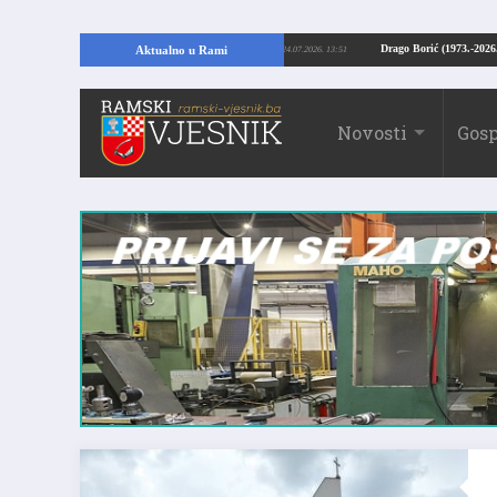
 RAMI: Kopajući temelje kuće, pronašao vrijedne arheološke ostatke
Drago B
Aktualno u Rami
24.07.2026. 13:51
Novosti
Gosp