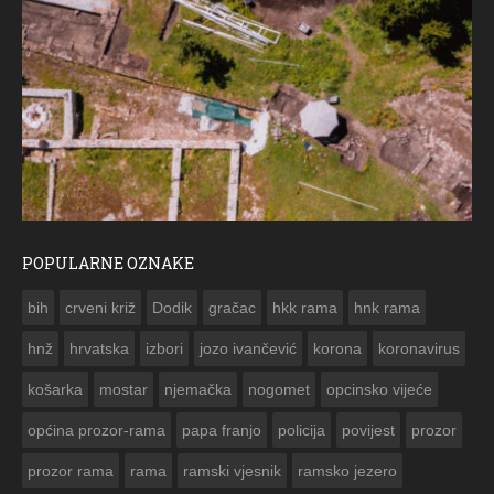
POPULARNE OZNAKE
ČESTITKA RAMSKOG VJESNIKA ZA USKRS 2023. GODINE
bih
crveni križ
Dodik
gračac
hkk rama
hnk rama


hnž
hrvatska
izbori
jozo ivančević
korona
koronavirus
košarka
mostar
njemačka
nogomet
opcinsko vijeće
općina prozor-rama
papa franjo
policija
povijest
prozor
prozor rama
rama
ramski vjesnik
ramsko jezero