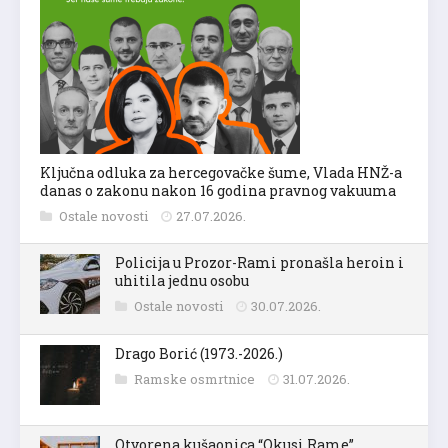
Ključna odluka za hercegovačke šume, Vlada HNŽ-a
danas o zakonu nakon 16 godina pravnog vakuuma
Ostale novosti
27.07.2026.
Policija u Prozor-Rami pronašla heroin i
uhitila jednu osobu
Ostale novosti
30.07.2026.
Drago Borić (1973.-2026.)
Ramske osmrtnice
31.07.2026.
Otvorena kušaonica “Okusi Rame”,