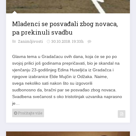
Mladenci se posvađali zbog novaca,
pa prekinuli svadbu
Zanimljivosti
30.10.2018. 19:33h
Glavna tema u Gradačacu ovih dana, koja će se po po
svojoj prilici još godinama prepričavati, bio je skandal na
vjenčanju 23-godišnjeg Edina Huseljića iz Gradačca i
njegove izabranice Elde Mujčin iz Odžaka. Naime,
svega nekoliko sati nakon što su izgovorili
sudbonosno da, bračni par se posvađao zbog novaca.
Svadbena svečanost s oko tristotinjak uzvanika naprasno
je…
Pročitajte više