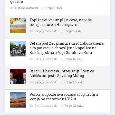
godine
Ostale novosti
Prije 5 sati
Toplinski val uz pljuskove, najviše
temperature u Hercegovini
Ostale novosti
Prije 5 sati
Sela ispod Zec planine nisu zaboravljena,
a to potvrđuje obnovljena kapelica na
Bilića groblju u župi Solakova Kula
Ostale novosti
Prije 16 sati
Biraju li hrvatski branitelji Zdenka
Lučića umjesto Savinog Malog
Ostale novosti
Prije 20 sati
Policija upozorava vozače zbog divljih
konja na cestama u HBŽ-u
Ostale novosti
Prije 22 sata