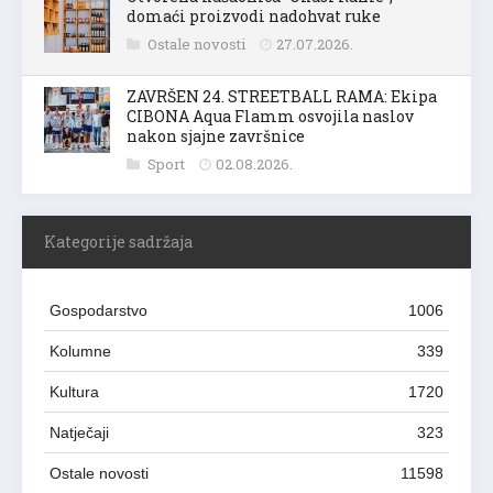
domaći proizvodi nadohvat ruke
Ostale novosti
27.07.2026.
ZAVRŠEN 24. STREETBALL RAMA: Ekipa
CIBONA Aqua Flamm osvojila naslov
nakon sjajne završnice
Sport
02.08.2026.
Kategorije sadržaja
Gospodarstvo
1006
Kolumne
339
Kultura
1720
Natječaji
323
Ostale novosti
11598