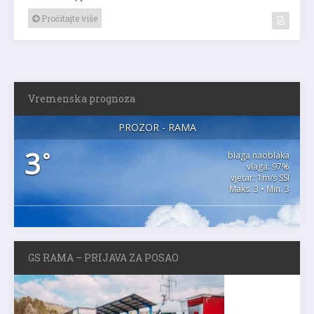
Pročitajte više
Vremenska prognoza
PROZOR - RAMA
3
°
blaga naoblaka
vlaga: 97%
vjetar: 1m/s SSI
Maks. 3 • Min. 3
GS RAMA – PRIJAVA ZA POSAO