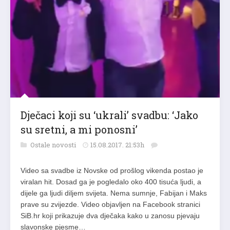
Dječaci koji su ‘ukrali’ svadbu: ‘Jako
su sretni, a mi ponosni’
Ostale novosti
15.08.2017. 21:53h
Video sa svadbe iz Novske od prošlog vikenda postao je
viralan hit. Dosad ga je pogledalo oko 400 tisuća ljudi, a
dijele ga ljudi diljem svijeta. Nema sumnje, Fabijan i Maks
prave su zvijezde. Video objavljen na Facebook stranici
SiB.hr koji prikazuje dva dječaka kako u zanosu pjevaju
slavonske pjesme…