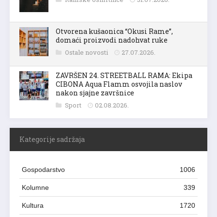
Ramske osmrtnice
31.07.2026.
Otvorena kušaonica “Okusi Rame”,
domaći proizvodi nadohvat ruke
Ostale novosti
27.07.2026.
ZAVRŠEN 24. STREETBALL RAMA: Ekipa
CIBONA Aqua Flamm osvojila naslov
nakon sjajne završnice
Sport
02.08.2026.
Kategorije sadržaja
Gospodarstvo
1006
Kolumne
339
Kultura
1720