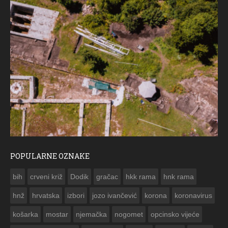
POPULARNE OZNAKE
ČE
bih
crveni križ
Dodik
gračac
hkk rama
hnk rama


hnž
hrvatska
izbori
jozo ivančević
korona
koronavirus
košarka
mostar
njemačka
nogomet
opcinsko vijeće