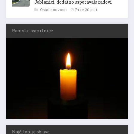
Jablanici, dodatno usporavaju radovi
Ostale novosti
Prije 20 sati
Ramske osmrtnice
Najčitanije objave