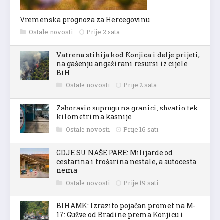
Vremenska prognoza za Hercegovinu
Ostale novosti
Prije 2 sata
Vatrena stihija kod Konjica i dalje prijeti,
na gašenju angažirani resursi iz cijele
BiH
Ostale novosti
Prije 2 sata
Zaboravio suprugu na granici, shvatio tek
kilometrima kasnije
Ostale novosti
Prije 16 sati
GDJE SU NAŠE PARE: Milijarde od
cestarina i trošarina nestale, a autocesta
nema
Ostale novosti
Prije 19 sati
BIHAMK: Izrazito pojačan promet na M-
17: Gužve od Bradine prema Konjicu i