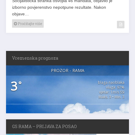
Socijalistička stranka osvojila 46 mandata, objavilo je
izborno povjerenstvo nepotpune rezultate. Nakon
objave…
Pročitajte više
Vremenska prognoza
PROZOR - RAMA
3
°
blaga naoblaka
vlaga: 97%
vjetar: 1m/s SSI
Maks. 3 • Min. 3
GS RAMA – PRIJAVA ZA POSAO