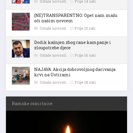
Ostale novosti
Prije 14 sati
(NE)TRANSPARENTNO: Opet nam mažu
oči našim novcem
Ostale novosti
Prije 15 sati
Dodik kažnjen zbog rane kampanje i
zloupotrebe djece
Ostale novosti
Prije 16 sati
NAJAVA: Akcija dobrovoljnog darivanja
krvi na Ustirami
Ostale novosti
Prije 18 sati
Ramske osmrtnice