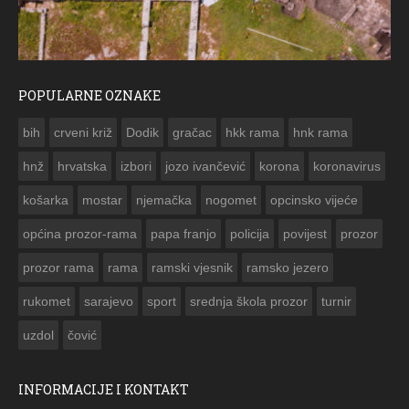
POPULARNE OZNAKE
ČESTITKA RAMSKOG VJESNIKA ZA USKRS 2023. GODINE
bih
crveni križ
Dodik
gračac
hkk rama
hnk rama


hnž
hrvatska
izbori
jozo ivančević
korona
koronavirus
košarka
mostar
njemačka
nogomet
opcinsko vijeće
općina prozor-rama
papa franjo
policija
povijest
prozor
prozor rama
rama
ramski vjesnik
ramsko jezero
rukomet
sarajevo
sport
srednja škola prozor
turnir
uzdol
čović
INFORMACIJE I KONTAKT