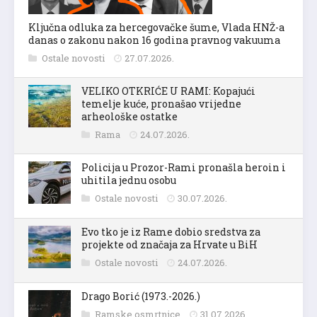
Ključna odluka za hercegovačke šume, Vlada HNŽ-a
danas o zakonu nakon 16 godina pravnog vakuuma
Ostale novosti
27.07.2026.
VELIKO OTKRIĆE U RAMI: Kopajući
temelje kuće, pronašao vrijedne
arheološke ostatke
Rama
24.07.2026.
Policija u Prozor-Rami pronašla heroin i
uhitila jednu osobu
Ostale novosti
30.07.2026.
Evo tko je iz Rame dobio sredstva za
projekte od značaja za Hrvate u BiH
Ostale novosti
24.07.2026.
Drago Borić (1973.-2026.)
Ramske osmrtnice
31.07.2026.