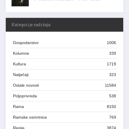
Kategorije sadržaja
Gospodarstvo
1006
Kolumne
339
Kultura
1719
Natječaji
323
Ostale novosti
11584
Poljoprivreda
538
Rama
8150
Ramske osmrtnice
769
Regija
3874