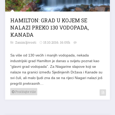
HAMILTON: GRAD U KOJEM SE
NALAZI PREKO 130 VODOPADA,
KANADA
Zanimljivosti
15.10.2016. 16:05h
Sa više od 130 većih i manjih vodopada, nekada
industrijski grad Hamilton je danas u svijetu poznat kao
“glavni grad vodopada”. Za Niagarine slapove koji se
nalaze na granici između Sjedinjenih Država i Kanade su
svi čuli, ali malo ljudi zna da se na rijeci Niagari nalazi još
pregršt prekrasnih…
Pročitajte više