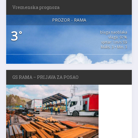
Vremenska prognoza
PROZOR - RAMA
3
°
blaga naoblaka
vlaga: 97%
vjetar: 1m/s SSI
Maks. 3 • Min. 3
GS RAMA – PRIJAVA ZA POSAO