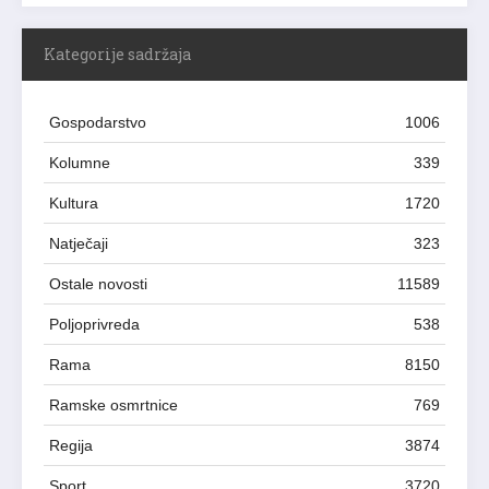
Kategorije sadržaja
Gospodarstvo
1006
Kolumne
339
Kultura
1720
Natječaji
323
Ostale novosti
11589
Poljoprivreda
538
Rama
8150
Ramske osmrtnice
769
Regija
3874
Sport
3720