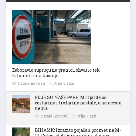
Zaboravio suprugu na granici, shvatio tek
kilometrima kasnije
Ostale novosti
Prije 3 sata
GDJE SU NAŠE PARE: Milijarde od
cestarina i trošarina nestale, a autocesta
nema
Ostale novosti
Prije 7 sati
BIHAMK: Izrazito pojačan promet na M-
17: Gužve od Bradine prema Konjicu i