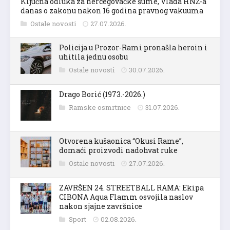
Ključna odluka za hercegovačke šume, Vlada HNŽ-a
danas o zakonu nakon 16 godina pravnog vakuuma
Ostale novosti
27.07.2026.
Policija u Prozor-Rami pronašla heroin i
uhitila jednu osobu
Ostale novosti
30.07.2026.
Drago Borić (1973.-2026.)
Ramske osmrtnice
31.07.2026.
Otvorena kušaonica “Okusi Rame”,
domaći proizvodi nadohvat ruke
Ostale novosti
27.07.2026.
ZAVRŠEN 24. STREETBALL RAMA: Ekipa
CIBONA Aqua Flamm osvojila naslov
nakon sjajne završnice
Sport
02.08.2026.