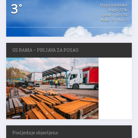
3
°
blaga naoblaka
vlaga: 97%
vjetar: 1m/s SSI
Maks. 3 • Min. 3
GS RAMA – PRIJAVA ZA POSAO
Posljednje objavljeno