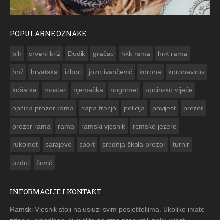
POPULARNE OZNAKE
ČESTITKA RAMSKOG VJESNIKA ZA USKRS 2023. GODINE
bih
crveni križ
Dodik
gračac
hkk rama
hnk rama


hnž
hrvatska
izbori
jozo ivančević
korona
koronavirus
košarka
mostar
njemačka
nogomet
opcinsko vijeće
općina prozor-rama
papa franjo
policija
povijest
prozor
prozor rama
rama
ramski vjesnik
ramsko jezero
rukomet
sarajevo
sport
srednja škola prozor
turnir
uzdol
čović
INFORMACIJE I KONTAKT
Ramski Vjesnik stoji na usluzi svim posjetiteljima. Ukoliko imate
pitanja, prijedloga, ili mislite da smo propustili neku vijest -