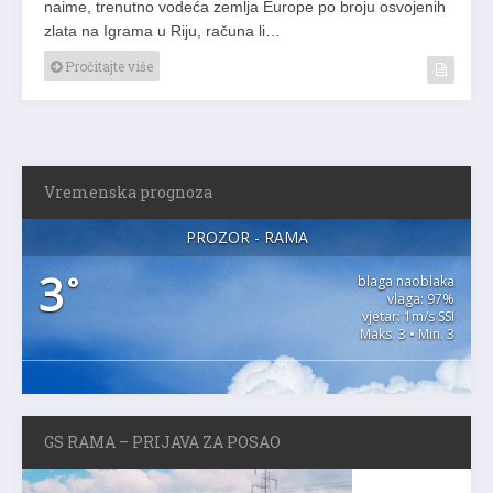
naime, trenutno vodeća zemlja Europe po broju osvojenih
zlata na Igrama u Riju, računa li…
Pročitajte više
Vremenska prognoza
PROZOR - RAMA
3
°
blaga naoblaka
vlaga: 97%
vjetar: 1m/s SSI
Maks. 3 • Min. 3
GS RAMA – PRIJAVA ZA POSAO