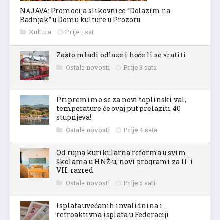
NAJAVA: Promocija slikovnice “Dolazim na
Badnjak” u Domu kulture u Prozoru
Kultura
Prije 1 sat
Zašto mladi odlaze i hoće li se vratiti
Ostale novosti
Prije 3 sata
Pripremimo se za novi toplinski val,
temperature će ovaj put prelaziti 40
stupnjeva!
Ostale novosti
Prije 4 sata
Od rujna kurikularna reforma u svim
školama u HNŽ-u, novi programi za II. i
VII. razred
Ostale novosti
Prije 5 sati
Isplata uvećanih invalidnina i
retroaktivna isplata u Federaciji