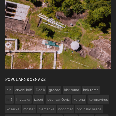
POPULARNE OZNAKE
ČESTITKA RAMS
bih
crveni križ
Dodik
gračac
hkk rama
hnk rama


hnž
hrvatska
izbori
jozo ivančević
korona
koronavirus
košarka
mostar
njemačka
nogomet
opcinsko vijeće