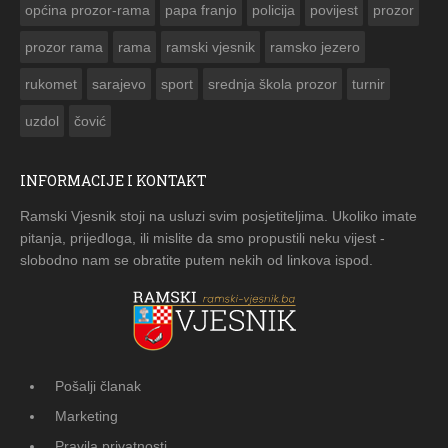
općina prozor-rama
papa franjo
policija
povijest
prozor
prozor rama
rama
ramski vjesnik
ramsko jezero
rukomet
sarajevo
sport
srednja škola prozor
turnir
uzdol
čović
INFORMACIJE I KONTAKT
Ramski Vjesnik stoji na usluzi svim posjetiteljima. Ukoliko imate
pitanja, prijedloga, ili mislite da smo propustili neku vijest -
slobodno nam se obratite putem nekih od linkova ispod.
Pošalji članak
Marketing
Pravila privatnosti