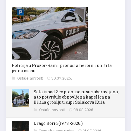
Policija u Prozor-Rami pronašla heroin i uhitila
jednu osobu
Ostale novosti
30.07.2026.
Sela ispod Zec planine nisu zaboravljena,
a to potvrđuje obnovljena kapelica na
Bilića groblju u župi Solakova Kula
Ostale novosti
08.08.2026.
Drago Borić (1973.-2026.)
Ramske osmrtnice
31.07.2026.