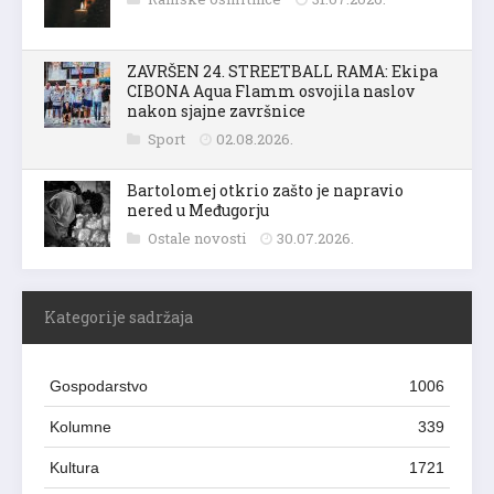
ZAVRŠEN 24. STREETBALL RAMA: Ekipa
CIBONA Aqua Flamm osvojila naslov
nakon sjajne završnice
Sport
02.08.2026.
Bartolomej otkrio zašto je napravio
nered u Međugorju
Ostale novosti
30.07.2026.
Kategorije sadržaja
Gospodarstvo
1006
Kolumne
339
Kultura
1721