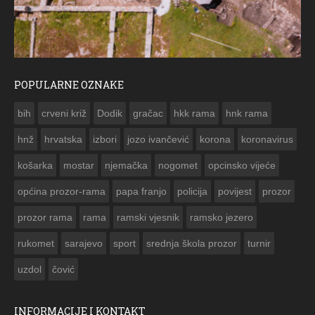
POPULARNE OZNAKE
ČESTITKA RAMSKOG VJESNIKA ZA USKRS 2023. GODINE
bih
crveni križ
Dodik
gračac
hkk rama
hnk rama


hnž
hrvatska
izbori
jozo ivančević
korona
koronavirus
košarka
mostar
njemačka
nogomet
opcinsko vijeće
općina prozor-rama
papa franjo
policija
povijest
prozor
prozor rama
rama
ramski vjesnik
ramsko jezero
rukomet
sarajevo
sport
srednja škola prozor
turnir
uzdol
čović
INFORMACIJE I KONTAKT