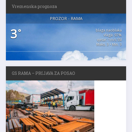
Vremenska prognoza
PROZOR - RAMA
3
°
blaga naoblaka
vlaga: 97%
vjetar: 1m/s SSI
Maks. 3 • Min. 3
GS RAMA – PRIJAVA ZA POSAO