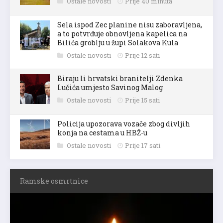
Ostale novosti
Prije 40 minuta
Sela ispod Zec planine nisu zaboravljena,
a to potvrđuje obnovljena kapelica na
Bilića groblju u župi Solakova Kula
Ostale novosti
Prije 12 sati
Biraju li hrvatski branitelji Zdenka
Lučića umjesto Savinog Malog
Ostale novosti
Prije 15 sati
Policija upozorava vozače zbog divljih
konja na cestama u HBŽ-u
Ostale novosti
Prije 17 sati
Ramske osmrtnice