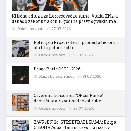
Ključna odluka za hercegovačke šume, Vlada HNŽ-a
danas o zakonu nakon 16 godina pravnog vakuuma
Ostale novosti
27.07.2026.
Policija u Prozor-Rami pronašla heroin i
uhitila jednu osobu
Ostale novosti
30.07.2026.
Drago Borić (1973.-2026.)
Ramske osmrtnice
31.07.2026.
Otvorena kušaonica “Okusi Rame”,
domaći proizvodi nadohvat ruke
Ostale novosti
27.07.2026.
ZAVRŠEN 24. STREETBALL RAMA: Ekipa
CIBONA Aqua Flamm osvojila naslov