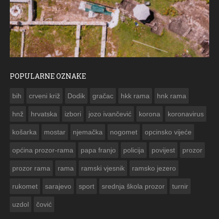
POPULARNE OZNAKE
ČESTITKA RAMSKOG VJESNIKA ZA USKRS 2023. GODINE
bih
crveni križ
Dodik
gračac
hkk rama
hnk rama


hnž
hrvatska
izbori
jozo ivančević
korona
koronavirus
košarka
mostar
njemačka
nogomet
opcinsko vijeće
općina prozor-rama
papa franjo
policija
povijest
prozor
prozor rama
rama
ramski vjesnik
ramsko jezero
rukomet
sarajevo
sport
srednja škola prozor
turnir
uzdol
čović