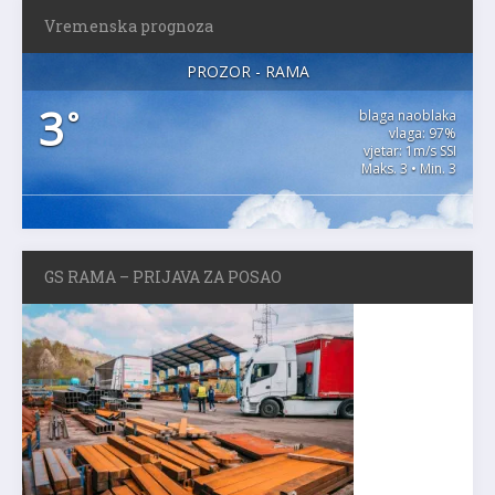
Vremenska prognoza
PROZOR - RAMA
3
°
blaga naoblaka
vlaga: 97%
vjetar: 1m/s SSI
Maks. 3 • Min. 3
GS RAMA – PRIJAVA ZA POSAO