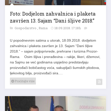
Foto: Dodjelom zahvalnica i plaketa
završen 13. Sajam “Dani šljive 2018.”
Gospodarstvo
,
Rama
18.09.2018. 17:18h
U popodnevnim satima u utorak, 18.09.2018. dodjelom
zahvalnica i plaketa završen je 13. Sajam “Dani šljive
2018.” – sajam poljoprivrede, prehrane i turizma Prozor-
Rama. Osim šljiva i prerađevina – rakije, likeri, džemovi,
na Sajmu se već godinama uspješno predstavljaju
proizvođači bobičastog voća, sakupljači šumskih plodova,
ljekovitog bilja, proizvođači sira….
Pročitajte više