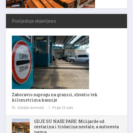
Posljednje objavljeno
Zaboravio suprugu na granici, shvatio tek
kilometrima kasnije
Ostale novosti
Prije 13 sati
GDJE SU NAŠE PARE: Milijarde od
cestarina i trošarina nestale, a autocesta
nema