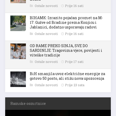
Ostale novosti
Prije 16 sati
BIHAMK: Izrazito pojačan promet na M-
17: Gužve od Bradine prema Konjicu i
Jablanici, dodatno usporavaju radovi
Ostale novosti
Prije 16 sati
OD RAME PREKO SINJA, SVE DO
SARDINIJE: Tragovima vjere, povijesti i
viteške tradicije
Ostale novosti
Prije 17 sati
BiH smanjila uvoz električne energije za
gotovo 50 posto, ali stižu nova upozorenja
Ostale novosti
Prije 23 sata
Ramske osmrtnice