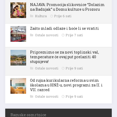
NAJAVA: Promocija slikovnice “Dolazim
na Badnjak” u Domu kulture u Prozoru
Kultura
Prije 6 sati
Zašto mladi odlaze i hoće li se vratiti
Ostale novosti
Prije 7 sati
Pripremimo se za novi toplinski val,
temperature će ovaj put prelaziti 40
stupnjeva!
Ostale novosti
Prije 9 sati
Od rujna kurikularna reforma u svim
školama u HNŽ-u, novi programi za II. i
VII. razred
Ostale novosti
Prije 9 sati
Ramske osmrtnice