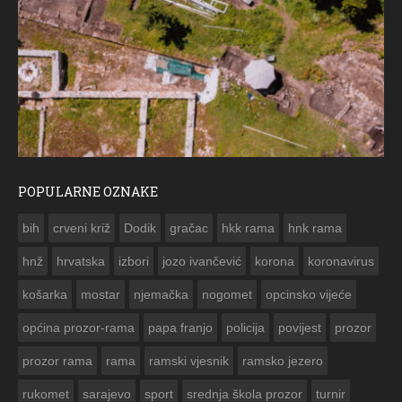
POPULARNE OZNAKE
ČE
bih
crveni križ
Dodik
gračac
hkk rama
hnk rama


hnž
hrvatska
izbori
jozo ivančević
korona
koronavirus
košarka
mostar
njemačka
nogomet
opcinsko vijeće
općina prozor-rama
papa franjo
policija
povijest
prozor
prozor rama
rama
ramski vjesnik
ramsko jezero
rukomet
sarajevo
sport
srednja škola prozor
turnir