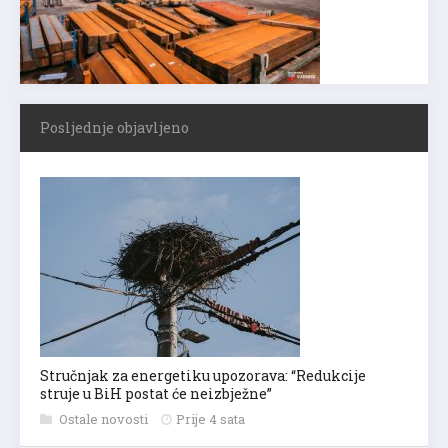
Posljednje objavljeno
Stručnjak za energetiku upozorava: “Redukcije
struje u BiH postat će neizbježne”
Ostale novosti
Prije 4 sata