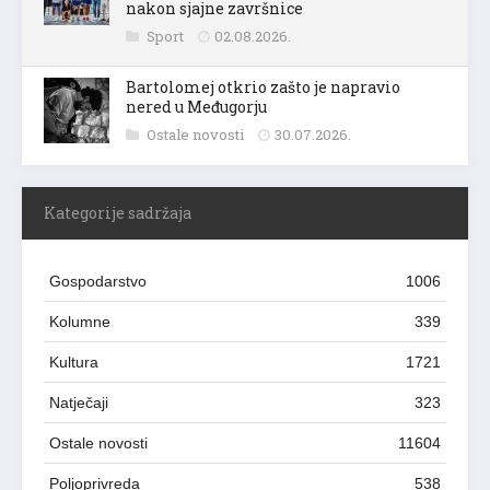
nakon sjajne završnice
Sport
02.08.2026.
Bartolomej otkrio zašto je napravio
nered u Međugorju
Ostale novosti
30.07.2026.
Kategorije sadržaja
Gospodarstvo
1006
Kolumne
339
Kultura
1721
Natječaji
323
Ostale novosti
11604
Poljoprivreda
538