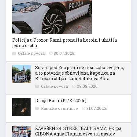
Policija u Prozor-Rami pronašla heroin i uhitila
jednu osobu
Ostale novosti
30.07.2026.
Sela ispod Zec planine nisu zaboravljena,
a to potvrđuje obnovljena kapelica na
Bilića groblju u župi Solakova Kula
Ostale novosti
08.08.2026.
Drago Borić (1973.-2026.)
Ramske osmrtnice
31.07.2026.
ZAVRŠEN 24. STREETBALL RAMA: Ekipa
CIBONA Aqua Flamm osvojila naslov