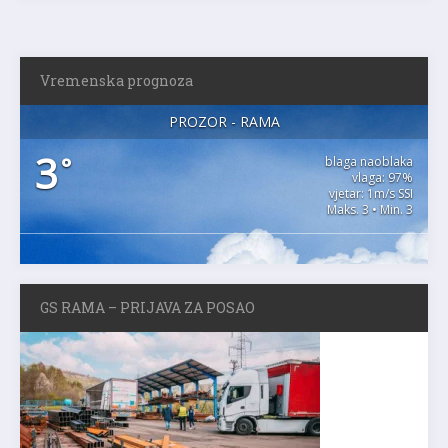
Vremenska prognoza
PROZOR - RAMA
3
°
blaga naoblaka
vlaga: 97%
vjetar: 1m/s SSI
Maks. 3 • Min. 3
GS RAMA – PRIJAVA ZA POSAO