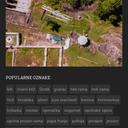
POPULARNE OZNAKE
ČE
bih
crveni križ
Dodik
gračac
hkk rama
hnk rama


hnž
hrvatska
izbori
jozo ivančević
korona
koronavirus
košarka
mostar
njemačka
nogomet
opcinsko vijeće
općina prozor-rama
papa franjo
policija
povijest
prozor