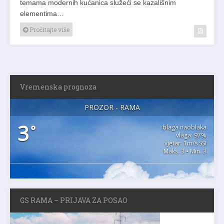
temama modernih kućanica služeći se kazališnim
elementima…
Pročitajte više
Vremenska prognoza
PROZOR - RAMA
3
°
blaga naoblaka
vlaga: 97%
vjetar: 1m/s SSI
Maks. 3 • Min. 3
GS RAMA – PRIJAVA ZA POSAO