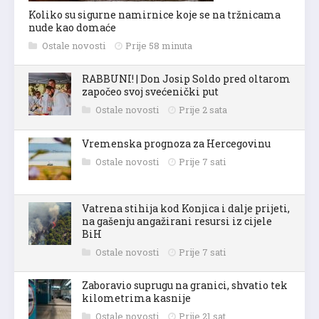
Koliko su sigurne namirnice koje se na tržnicama
nude kao domaće
Ostale novosti
Prije 58 minuta
RABBUNI! | Don Josip Soldo pred oltarom
započeo svoj svećenički put
Ostale novosti
Prije 2 sata
Vremenska prognoza za Hercegovinu
Ostale novosti
Prije 7 sati
Vatrena stihija kod Konjica i dalje prijeti,
na gašenju angažirani resursi iz cijele
BiH
Ostale novosti
Prije 7 sati
Zaboravio suprugu na granici, shvatio tek
kilometrima kasnije
Ostale novosti
Prije 21 sat