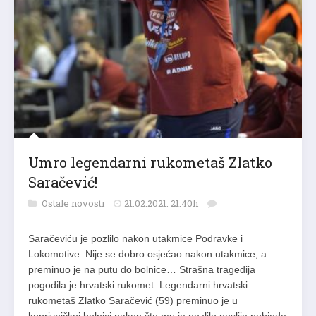
Umro legendarni rukometaš Zlatko
Saračević!
Ostale novosti
21.02.2021. 21:40h
Saračeviću je pozlilo nakon utakmice Podravke i
Lokomotive. Nije se dobro osjećao nakon utakmice, a
preminuo je na putu do bolnice… Strašna tragedija
pogodila je hrvatski rukomet. Legendarni hrvatski
rukometaš Zlatko Saračević (59) preminuo je u
koprivničkoj bolnici nakon što mu je pozlilo poslije pobjede