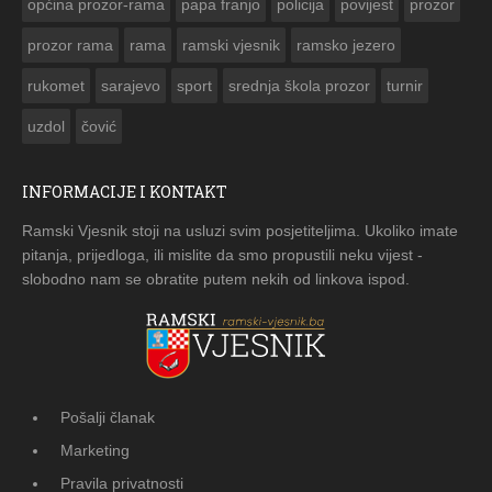
općina prozor-rama
papa franjo
policija
povijest
prozor
prozor rama
rama
ramski vjesnik
ramsko jezero
rukomet
sarajevo
sport
srednja škola prozor
turnir
uzdol
čović
INFORMACIJE I KONTAKT
Ramski Vjesnik stoji na usluzi svim posjetiteljima. Ukoliko imate
pitanja, prijedloga, ili mislite da smo propustili neku vijest -
slobodno nam se obratite putem nekih od linkova ispod.
Pošalji članak
Marketing
Pravila privatnosti