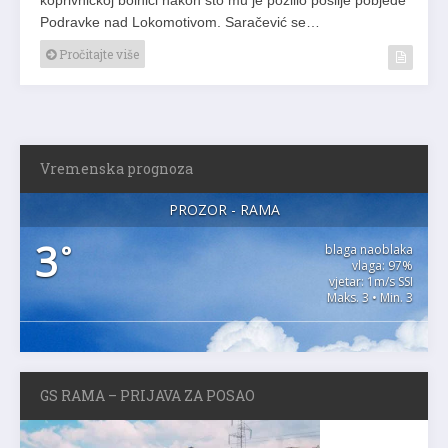
Podravke nad Lokomotivom. Saračević se…
Pročitajte više
Vremenska prognoza
PROZOR - RAMA
3
°
blaga naoblaka
vlaga: 97%
vjetar: 1m/s SSI
Maks. 3 • Min. 3
GS RAMA – PRIJAVA ZA POSAO