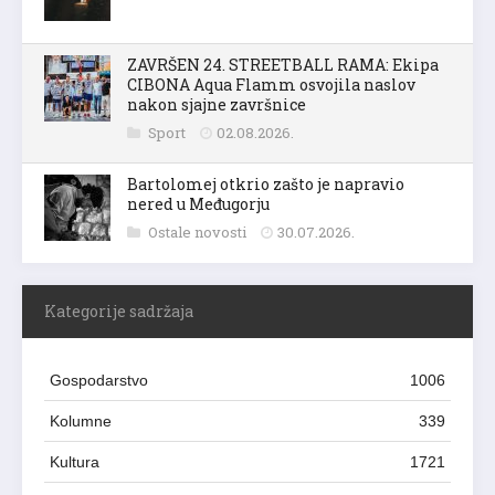
ZAVRŠEN 24. STREETBALL RAMA: Ekipa
CIBONA Aqua Flamm osvojila naslov
nakon sjajne završnice
Sport
02.08.2026.
Bartolomej otkrio zašto je napravio
nered u Međugorju
Ostale novosti
30.07.2026.
Kategorije sadržaja
Gospodarstvo
1006
Kolumne
339
Kultura
1721