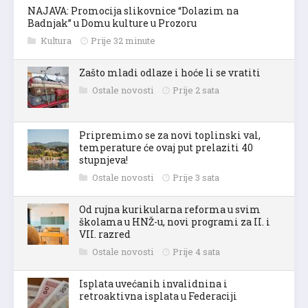
NAJAVA: Promocija slikovnice “Dolazim na
Badnjak” u Domu kulture u Prozoru
Kultura
Prije 32 minute
Zašto mladi odlaze i hoće li se vratiti
Ostale novosti
Prije 2 sata
Pripremimo se za novi toplinski val,
temperature će ovaj put prelaziti 40
stupnjeva!
Ostale novosti
Prije 3 sata
Od rujna kurikularna reforma u svim
školama u HNŽ-u, novi programi za II. i
VII. razred
Ostale novosti
Prije 4 sata
Isplata uvećanih invalidnina i
retroaktivna isplata u Federaciji