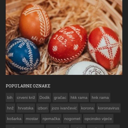
POPULARNE OZNAKE
ČESTITKA RAMSKOG VJESNIKA ZA USKRS 2023. GODINE
bih
crveni križ
Dodik
gračac
hkk rama
hnk rama


hnž
hrvatska
izbori
jozo ivančević
korona
koronavirus
košarka
mostar
njemačka
nogomet
opcinsko vijeće