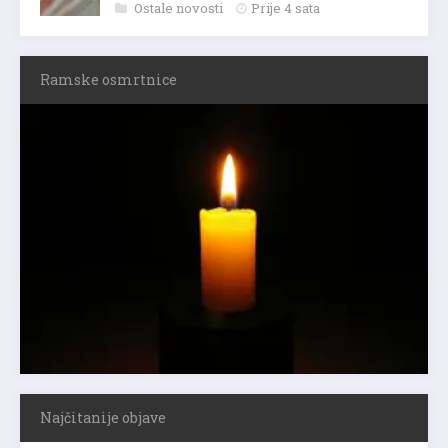
Ostale novosti
Prije 4 sata
Ramske osmrtnice
Najčitanije objave