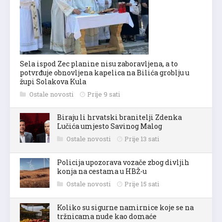
Sela ispod Zec planine nisu zaboravljena, a to
potvrđuje obnovljena kapelica na Bilića groblju u
župi Solakova Kula
Ostale novosti
Prije 9 sati
Biraju li hrvatski branitelji Zdenka
Lučića umjesto Savinog Malog
Ostale novosti
Prije 13 sati
Policija upozorava vozače zbog divljih
konja na cestama u HBŽ-u
Ostale novosti
Prije 15 sati
Koliko su sigurne namirnice koje se na
tržnicama nude kao domaće