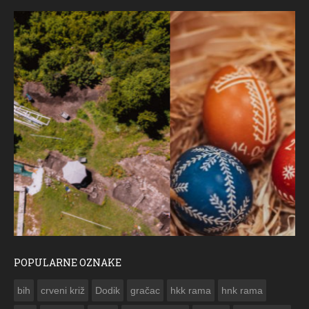
POPULARNE OZNAKE
ČESTITKA RAMSKOG VJESNIKA ZA USKRS 2023. GODINE
bih
crveni križ
Dodik
gračac
hkk rama
hnk rama

