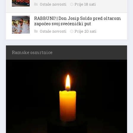
Ostale novosti
Prije 18 sati
RABBUNI! | Don Josip Soldo pred oltarom
započeo svoj svećenički put
Ostale novosti
Prije 20 sati
Ramske osmrtnice