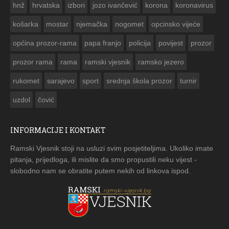
hnž
hrvatska
izbori
jozo ivančević
korona
koronavirus
košarka
mostar
njemačka
nogomet
opcinsko vijeće
općina prozor-rama
papa franjo
policija
povijest
prozor
prozor rama
rama
ramski vjesnik
ramsko jezero
rukomet
sarajevo
sport
srednja škola prozor
turnir
uzdol
čović
INFORMACIJE I KONTAKT
Ramski Vjesnik stoji na usluzi svim posjetiteljima. Ukoliko imate
pitanja, prijedloga, ili mislite da smo propustili neku vijest -
slobodno nam se obratite putem nekih od linkova ispod.