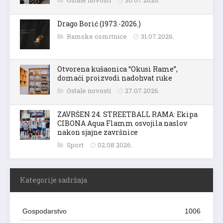
Ostale novosti
30.07.2026.
Drago Borić (1973.-2026.)
Ramske osmrtnice
31.07.2026.
Otvorena kušaonica “Okusi Rame”,
domaći proizvodi nadohvat ruke
Ostale novosti
27.07.2026.
ZAVRŠEN 24. STREETBALL RAMA: Ekipa
CIBONA Aqua Flamm osvojila naslov
nakon sjajne završnice
Sport
02.08.2026.
Kategorije sadržaja
Gospodarstvo
1006