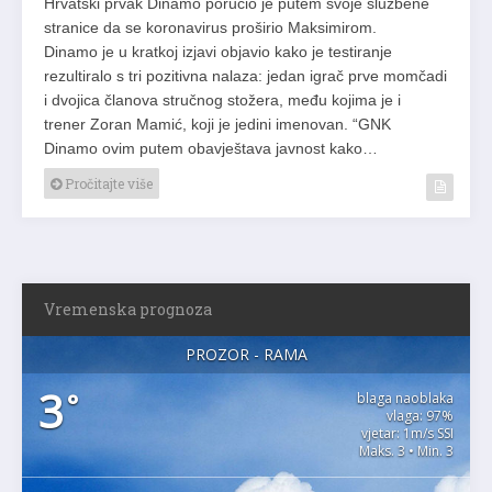
Hrvatski prvak Dinamo poručio je putem svoje službene
stranice da se koronavirus proširio Maksimirom.
Dinamo je u kratkoj izjavi objavio kako je testiranje
rezultiralo s tri pozitivna nalaza: jedan igrač prve momčadi
i dvojica članova stručnog stožera, među kojima je i
trener Zoran Mamić, koji je jedini imenovan. “GNK
Dinamo ovim putem obavještava javnost kako…
Pročitajte više
Vremenska prognoza
PROZOR - RAMA
3
°
blaga naoblaka
vlaga: 97%
vjetar: 1m/s SSI
Maks. 3 • Min. 3