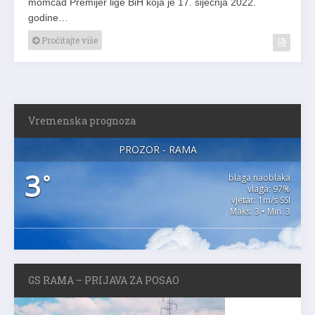
momčad Premijer lige BiH koja je 17. siječnja 2022.
godine…
Pročitajte više
Vremenska prognoza
PROZOR - RAMA
3
°
blaga naoblaka
vlaga: 97%
vjetar: 1m/s SSI
Maks. 3 • Min. 3
GS RAMA – PRIJAVA ZA POSAO