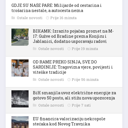
GDJE SU NAŠE PARE: Milijarde od cestarina i
trošarina nestale, a autocesta nema
Ostale novosti
Prije 16 minuta
BIHAMK: Izrazito pojačan promet na M-
17: Gužve od Bradine prema Konjicu i
Jablanici, dodatno usporavaju radovi
Ostale novosti
Prije 19 minuta
OD RAME PREKO SINJA, SVE DO
SARDINIJE: Tragovima vjere, povijesti i
viteške tradicije
Ostale novosti
Prije 56 minuta
BiH smanjila uvoz električne energije za
gotovo 50 posto, ali stižu nova upozorenja
Ostale novosti
Prije 7 sati
EU financira valorizaciju nekropole
stećaka kod Novog Travnika