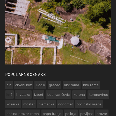
POPULARNE OZNAKE
ČE
bih
crveni križ
Dodik
gračac
hkk rama
hnk rama


hnž
hrvatska
izbori
jozo ivančević
korona
koronavirus
košarka
mostar
njemačka
nogomet
opcinsko vijeće
općina prozor-rama
papa franjo
policija
povijest
prozor