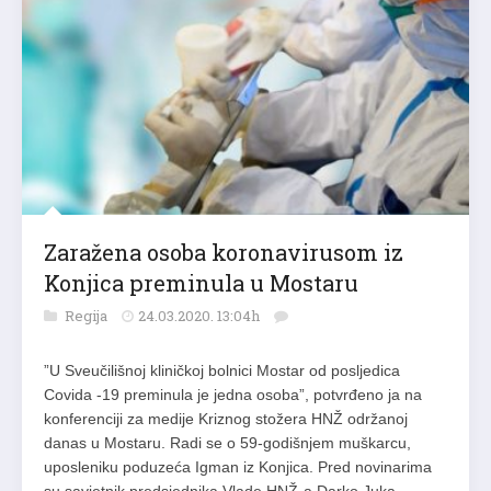
Zaražena osoba koronavirusom iz
Konjica preminula u Mostaru
Regija
24.03.2020. 13:04h
”U Sveučilišnoj kliničkoj bolnici Mostar od posljedica
Covida -19 preminula je jedna osoba”, potvrđeno ja na
konferenciji za medije Kriznog stožera HNŽ održanoj
danas u Mostaru. Radi se o 59-godišnjem muškarcu,
uposleniku poduzeća Igman iz Konjica. Pred novinarima
su savjetnik predsjednika Vlade HNŽ-a Darko Juka,