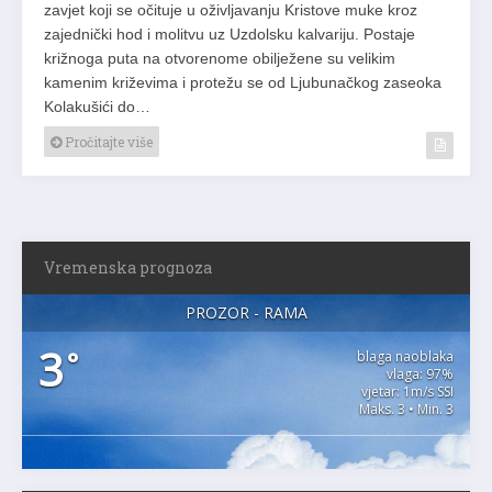
zavjet koji se očituje u oživljavanju Kristove muke kroz
zajednički hod i molitvu uz Uzdolsku kalvariju. Postaje
križnoga puta na otvorenome obilježene su velikim
kamenim križevima i protežu se od Ljubunačkog zaseoka
Kolakušići do…
Pročitajte više
Vremenska prognoza
PROZOR - RAMA
3
°
blaga naoblaka
vlaga: 97%
vjetar: 1m/s SSI
Maks. 3 • Min. 3