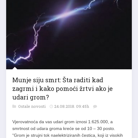
Munje siju smrt: Šta raditi kad
zagrmi i kako pomoći žrtvi ako je
udari grom?
Ostale novosti
24.08.2018. 09:45h
Vjerovatnoća da vas udari grom iznosi 1:625.000, a
smrtnost od udara groma kreće se od 10 – 30 posto.
“Grom je strujni tok naelektriziranih čestica, koji iz visokih