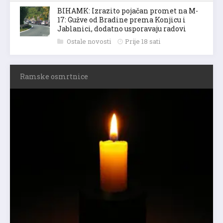
BIHAMK: Izrazito pojačan promet na M-
17: Gužve od Bradine prema Konjicu i
Jablanici, dodatno usporavaju radovi
Ostale novosti
Prije 18 sati
Ramske osmrtnice