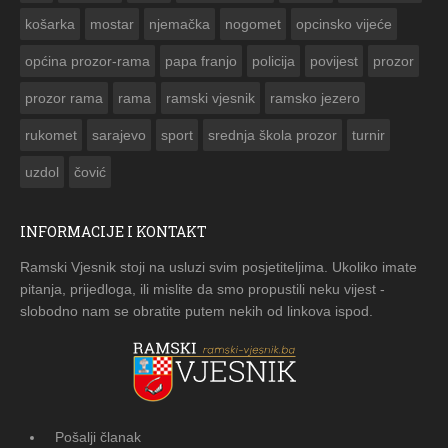
košarka
mostar
njemačka
nogomet
opcinsko vijeće
općina prozor-rama
papa franjo
policija
povijest
prozor
prozor rama
rama
ramski vjesnik
ramsko jezero
rukomet
sarajevo
sport
srednja škola prozor
turnir
uzdol
čović
INFORMACIJE I KONTAKT
Ramski Vjesnik stoji na usluzi svim posjetiteljima. Ukoliko imate
pitanja, prijedloga, ili mislite da smo propustili neku vijest -
slobodno nam se obratite putem nekih od linkova ispod.
Pošalji članak