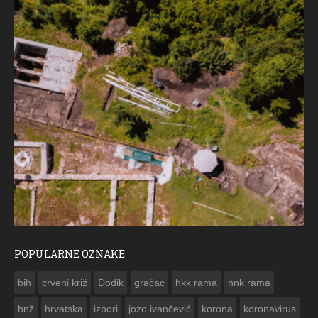
POPULARNE OZNAKE
ČESTITKA RAMSKOG VJESNIKA ZA USKRS 2023. GODINE
bih
crveni križ
Dodik
gračac
hkk rama
hnk rama


hnž
hrvatska
izbori
jozo ivančević
korona
koronavirus