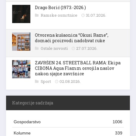
Drago Borić (1973.-2026.)
Ramske osmrtnice
31.07.2026.
Otvorena kušaonica “Okusi Rame”,
domaći proizvodi nadohvat ruke
Ostale novosti
27.07.2026.
ZAVRŠEN 24. STREETBALL RAMA: Ekipa
CIBONA Aqua Flamm osvojila naslov
nakon sjajne završnice
Sport
02.08.2026.
Kategorije sadržaja
Gospodarstvo
1006
Kolumne
339