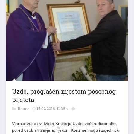
Uzdol proglašen mjestom posebnog
pijeteta
Rama
15.02.2016. 11:36h
Vjernici župe sv. Ivana Krstitelja Uzdol već tradicionalno
pored osobnih zavjeta, tijekom Korizme imaju i zajednički