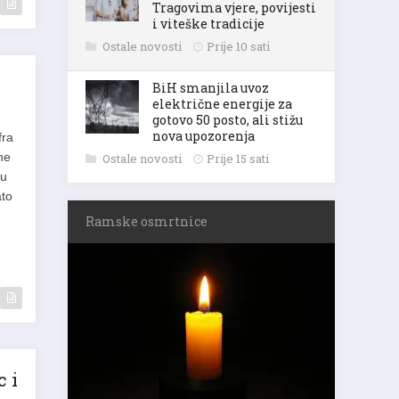
Tragovima vjere, povijesti
i viteške tradicije
Ostale novosti
Prije 10 sati
BiH smanjila uvoz
električne energije za
gotovo 50 posto, ali stižu
nova upozorenja
fra
ne
Ostale novosti
Prije 15 sati
tu
ato
Ramske osmrtnice
c i