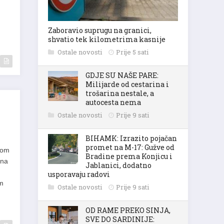
Zaboravio suprugu na granici,
shvatio tek kilometrima kasnije
Ostale novosti
Prije 5 sati
GDJE SU NAŠE PARE:
Milijarde od cestarina i
trošarina nestale, a
autocesta nema
Ostale novosti
Prije 9 sati
BIHAMK: Izrazito pojačan
promet na M-17: Gužve od
vnom
Bradine prema Konjicu i
 na
Jablanici, dodatno
usporavaju radovi
im
Ostale novosti
Prije 9 sati
OD RAME PREKO SINJA,
SVE DO SARDINIJE: