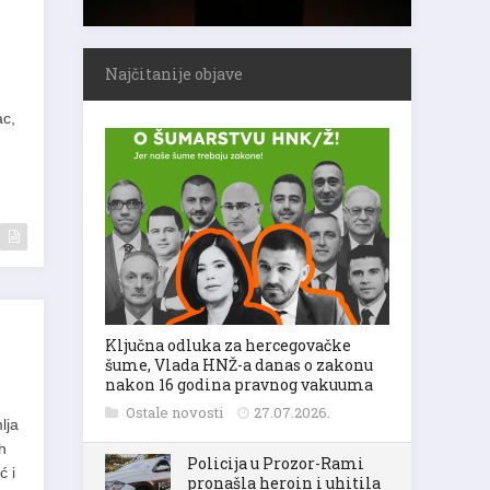
Najčitanije objave
ac,
Ključna odluka za hercegovačke
šume, Vlada HNŽ-a danas o zakonu
nakon 16 godina pravnog vakuuma
Ostale novosti
27.07.2026.
lja
h
Policija u Prozor-Rami
ć i
pronašla heroin i uhitila