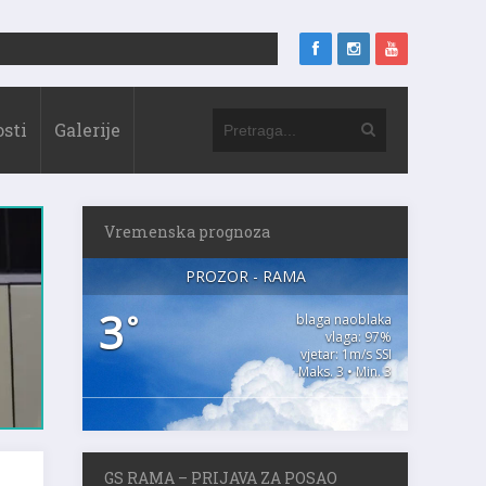
sti
Galerije
Vremenska prognoza
PROZOR - RAMA
3
°
blaga naoblaka
vlaga: 97%
vjetar: 1m/s SSI
Maks. 3 • Min. 3
GS RAMA – PRIJAVA ZA POSAO