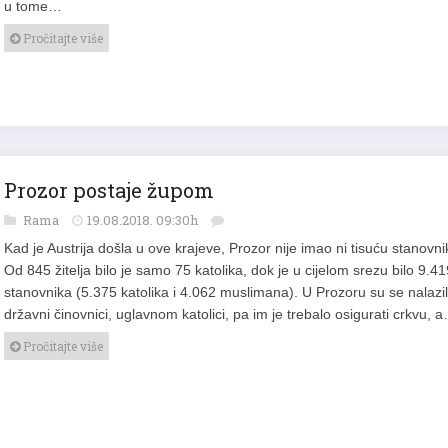
u tome…
Pročitajte više
Prozor postaje župom
Rama
19.08.2018. 09:30h
Kad je Austrija došla u ove krajeve, Prozor nije imao ni tisuću stanov­ni
Od 845 žitelja bilo je samo 75 katolika, dok je u cijelom srezu bilo 9.41
stanovnika (5.375 katolika i 4.062 muslimana). U Prozoru su se na­la­zil
državni činovnici, uglavnom katolici, pa im je trebalo osigurati crkvu, 
Pročitajte više