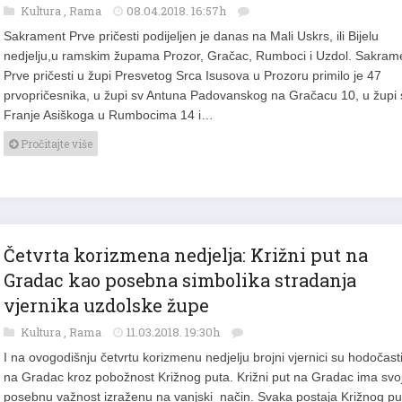
Kultura
,
Rama
08.04.2018. 16:57h
Sakrament Prve pričesti podijeljen je danas na Mali Uskrs, ili Bijelu
nedjelju,u ramskim župama Prozor, Gračac, Rumboci i Uzdol. Sakram
Prve pričesti u župi Presvetog Srca Isusova u Prozoru primilo je 47
prvopričesnika, u župi sv Antuna Padovanskog na Gračacu 10, u župi 
Franje Asiškoga u Rumbocima 14 i…
Pročitajte više
Četvrta korizmena nedjelja: Križni put na
Gradac kao posebna simbolika stradanja
vjernika uzdolske župe
Kultura
,
Rama
11.03.2018. 19:30h
I na ovogodišnju četvrtu korizmenu nedjelju brojni vjernici su hodočasti
na Gradac kroz pobožnost Križnog puta. Križni put na Gradac ima svo
posebnu važnost izraženu na vanjski način. Svaka postaja Križnog pu