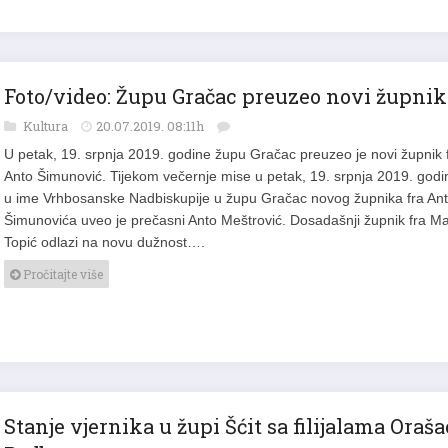
Foto/video: Župu Gračac preuzeo novi župnik
Kultura
20.07.2019. 08:11h
U petak, 19. srpnja 2019. godine župu Gračac preuzeo je novi župnik 
Anto Šimunović. Tijekom večernje mise u petak, 19. srpnja 2019. godi
u ime Vrhbosanske Nadbiskupije u župu Gračac novog župnika fra An
Šimunovića uveo je prečasni Anto Meštrović. Dosadašnji župnik fra M
Topić odlazi na novu dužnost….
Pročitajte više
Stanje vjernika u župi Šćit sa filijalama Oraša