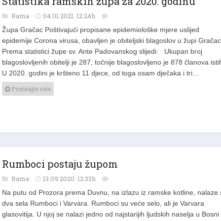
Statistika ramskih župa za 2020. godinu
Rama
04.01.2021. 12:24h
Župa Gračac Poštivajući propisane epidemiološke mjere uslijed
epidemije Corona virusa, obavljen je obiteljski blagoslov u župi Gračac
Prema statistici župe sv. Ante Padovanskog slijedi: Ukupan broj
blagoslovljenih obitelji je 287, točnije blagoslovljeno je 878 članova ist
U 2020. godini je kršteno 11 djece, od toga osam dječaka i tri…
Pročitajte više
Rumboci postaju župom
Rama
13.09.2020. 12:33h
Na putu od Prozora prema Duvnu, na izlazu iz ramske kotline, nalaze 
dva sela Rumboci i Varvara. Rumboci su veće selo, ali je Varvara
glasovitija. U njoj se nalazi jedno od najstarijih ljudskih naselja u Bosni