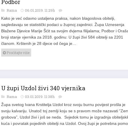
Podbor
Rama
06.01.2019. 11:29h
Kako je već odavno ustaljena praksa, nakon blagoslova obitelji,
sagledavaju se statistički podaci u župnoj zajednici. Župa Uznesenja
Blažene Djevice Marije Šćit sa svojim dvjema filijalama; Podbor i Oraš
broji stanje vjernika za 2018. godinu: U župi živi 584 oibtelji sa 2201
članom. Krštenih je 28 djece od čega je…
Pročitajte više
U župi Uzdol živi 340 vjernika
Rama
03.01.2019. 11:38h
Župa svetog Ivana Krstitelja Uzdol kroz svoju burnu povijest prošla je
svoju kalvariju. Unatoč toj zemlji koju se s pravom može nazavati “Zem
grobova”, Uzdol živi i još se neda. Svjedok tomu je izgradnja obiteljski
kuća i povratak pojedinih obitelji na Uzdol. Ovoj župi je potrebna pomo