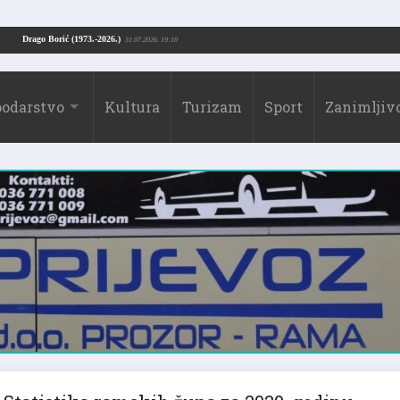
ke
Drago Borić (1973.-2026.)
24.07.2026. 13:51
31.07.2026. 19:10
odarstvo
Kultura
Turizam
Sport
Zanimljivo