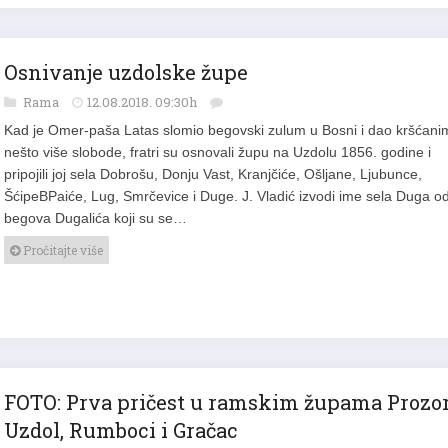
Osnivanje uzdolske župe
Rama
12.08.2018. 09:30h
Kad je Omer­‑paša Latas slomio begovski zulum u Bosni i dao kršćani
nešto više slobode, fratri su osnovali župu na Uzdolu 1856. godine i
pripojili joj sela Dobrošu, Donju Vast, Kranjčiće, Ošljane, Ljubunce,
ŠćipeBPaiće, Lug, Smrčevice i Duge. J. Vladić izvodi ime sela Duga o
begova Dugalića koji su se…
Pročitajte više
FOTO: Prva pričest u ramskim župama Prozor
Uzdol, Rumboci i Gračac