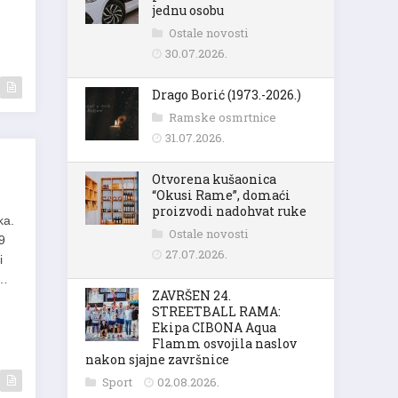
jednu osobu
Ostale novosti
30.07.2026.
Drago Borić (1973.-2026.)
Ramske osmrtnice
31.07.2026.
Otvorena kušaonica
“Okusi Rame”, domaći
proizvodi nadohvat ruke
ka.
Ostale novosti
9
27.07.2026.
i
a…
ZAVRŠEN 24.
STREETBALL RAMA:
Ekipa CIBONA Aqua
Flamm osvojila naslov
nakon sjajne završnice
Sport
02.08.2026.