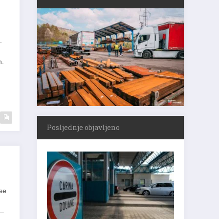
.
ih.
Posljednje objavljeno
se
 –