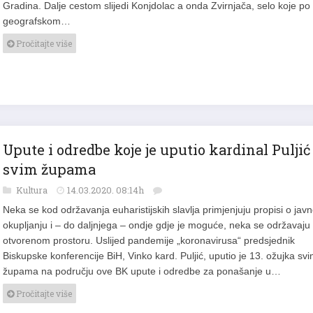
Gradina. Dalje cestom slijedi Konjdolac a onda Zvirnjača, selo koje po
geografskom…
Pročitajte više
Upute i odredbe koje je uputio kardinal Puljić
svim župama
Kultura
14.03.2020. 08:14h
Neka se kod održavanja euharistijskih slavlja primjenjuju propisi o ja
okupljanju i – do daljnjega – ondje gdje je moguće, neka se održavaju
otvorenom prostoru. Uslijed pandemije „koronavirusa“ predsjednik
Biskupske konferencije BiH, Vinko kard. Puljić, uputio je 13. ožujka sv
župama na području ove BK upute i odredbe za ponašanje u…
Pročitajte više