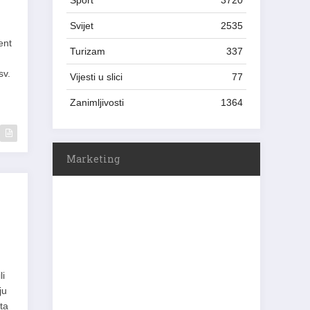
Sport
3720
Svijet
2535
ent
Turizam
337
sv.
Vijesti u slici
77
Zanimljivosti
1364
Marketing
li
ju
ta