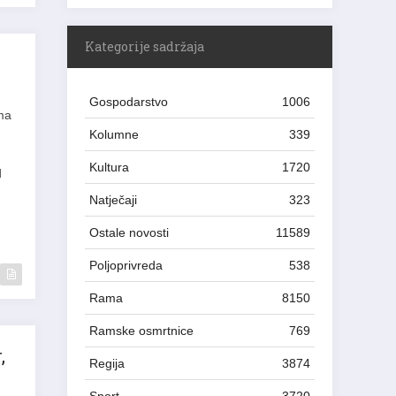
Kategorije sadržaja
Gospodarstvo
1006
ma
Kolumne
339
Kultura
1720
d
Natječaji
323
Ostale novosti
11589
Poljoprivreda
538
Rama
8150
Ramske osmrtnice
769
,
Regija
3874