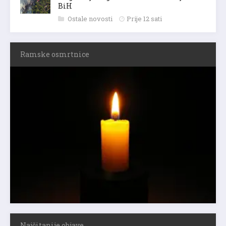
BiH
Ostale novosti
Prije 12 sati
Ramske osmrtnice
Najčitanije objave