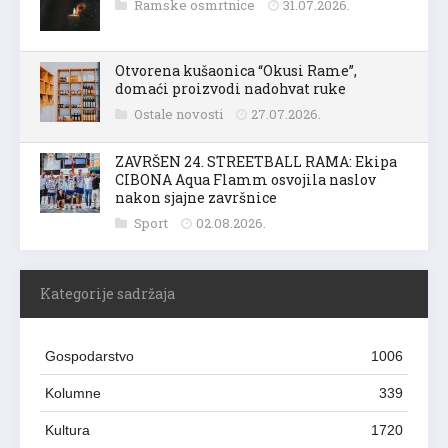
Ramske osmrtnice
31.07.2026.
Otvorena kušaonica “Okusi Rame”,
domaći proizvodi nadohvat ruke
Ostale novosti
27.07.2026.
ZAVRŠEN 24. STREETBALL RAMA: Ekipa
CIBONA Aqua Flamm osvojila naslov
nakon sjajne završnice
Sport
02.08.2026.
Kategorije sadržaja
Gospodarstvo
1006
Kolumne
339
Kultura
1720