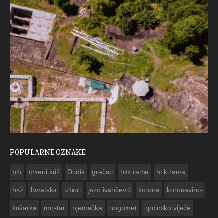
POPULARNE OZNAKE
ČESTITKA RAMSKOG VJESNIKA ZA USKRS 2023. GODINE
bih
crveni križ
Dodik
gračac
hkk rama
hnk rama


hnž
hrvatska
izbori
jozo ivančević
korona
koronavirus
košarka
mostar
njemačka
nogomet
opcinsko vijeće