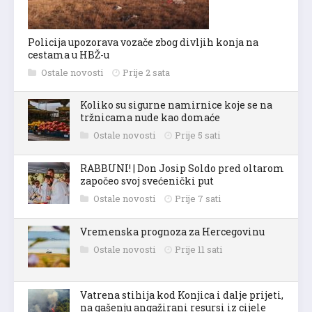
Policija upozorava vozače zbog divljih konja na
cestama u HBŽ-u
Ostale novosti
Prije 2 sata
Koliko su sigurne namirnice koje se na
tržnicama nude kao domaće
Ostale novosti
Prije 5 sati
RABBUNI! | Don Josip Soldo pred oltarom
započeo svoj svećenički put
Ostale novosti
Prije 7 sati
Vremenska prognoza za Hercegovinu
Ostale novosti
Prije 11 sati
Vatrena stihija kod Konjica i dalje prijeti,
na gašenju angažirani resursi iz cijele