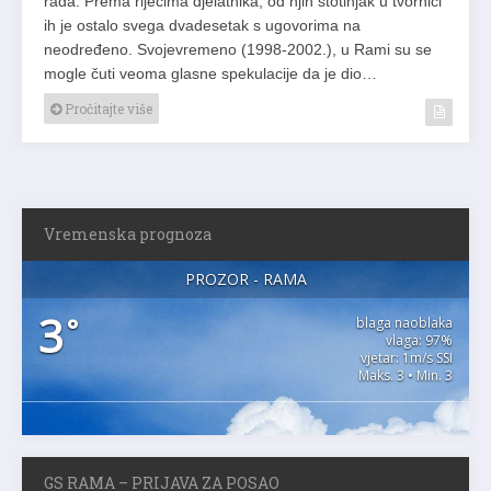
rada. Prema riječima djelatnika, od njih stotinjak u tvornici
ih je ostalo svega dvadesetak s ugovorima na
neodređeno. Svojevremeno (1998-2002.), u Rami su se
mogle čuti veoma glasne spekulacije da je dio…
Pročitajte više
Vremenska prognoza
PROZOR - RAMA
3
°
blaga naoblaka
vlaga: 97%
vjetar: 1m/s SSI
Maks. 3 • Min. 3
GS RAMA – PRIJAVA ZA POSAO