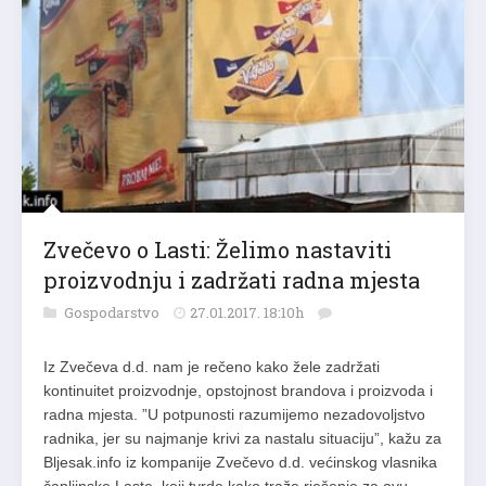
Zvečevo o Lasti: Želimo nastaviti
proizvodnju i zadržati radna mjesta
Gospodarstvo
27.01.2017. 18:10h
Iz Zvečeva d.d. nam je rečeno kako žele zadržati
kontinuitet proizvodnje, opstojnost brandova i proizvoda i
radna mjesta. ”U potpunosti razumijemo nezadovoljstvo
radnika, jer su najmanje krivi za nastalu situaciju”, kažu za
Bljesak.info iz kompanije Zvečevo d.d. većinskog vlasnika
čapljinske Laste, koji tvrde kako traže rješenje za ovu