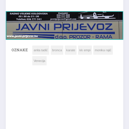
OZNAKE
anita tadić
bronca
karate
kk empi
monika rajić
Venecija