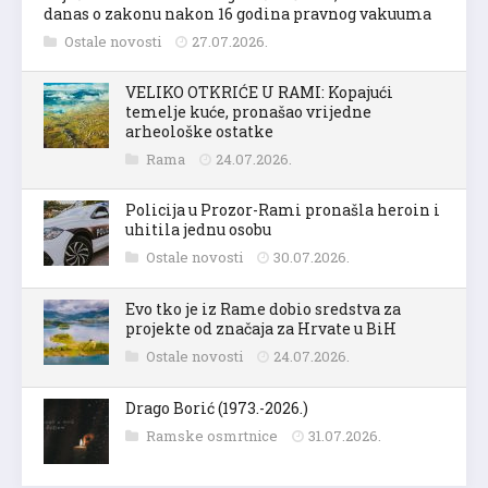
danas o zakonu nakon 16 godina pravnog vakuuma
Ostale novosti
27.07.2026.
VELIKO OTKRIĆE U RAMI: Kopajući
temelje kuće, pronašao vrijedne
arheološke ostatke
Rama
24.07.2026.
Policija u Prozor-Rami pronašla heroin i
uhitila jednu osobu
Ostale novosti
30.07.2026.
Evo tko je iz Rame dobio sredstva za
projekte od značaja za Hrvate u BiH
Ostale novosti
24.07.2026.
Drago Borić (1973.-2026.)
Ramske osmrtnice
31.07.2026.