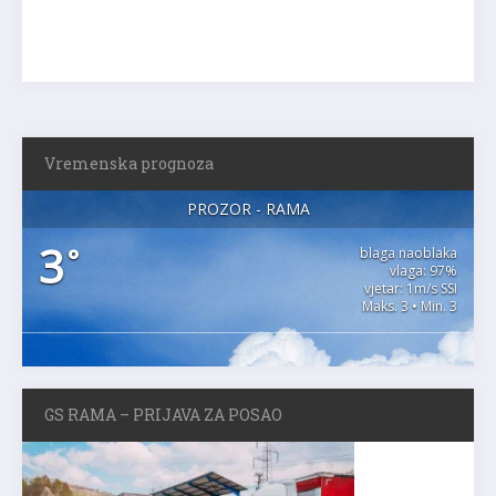
Vremenska prognoza
PROZOR - RAMA
3
°
blaga naoblaka
vlaga: 97%
vjetar: 1m/s SSI
Maks. 3 • Min. 3
GS RAMA – PRIJAVA ZA POSAO