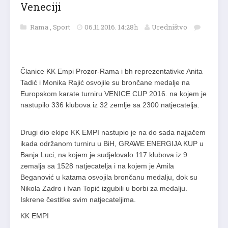
Veneciji
Rama
,
Sport
06.11.2016. 14:28h
Uredništvo
Članice KK Empi Prozor-Rama i bh reprezentativke Anita
Tadić i Monika Rajić osvojile su brončane medalje na
Europskom karate turniru VENICE CUP 2016. na k
ojem je
nastupilo 336 klubova iz 32 zemlje sa 2300 natjecatelja.
Drugi dio ekipe KK EMPI nastupio je na do sada najjačem
ikada održanom turniru u BiH, GRAWE ENERGIJA KUP u
Banja
Luci, na kojem je sudjelovalo 117 klubova iz 9
zemalja sa 1528 natjecatelja i na kojem je Amila
Beganović u katama osvojila brončanu medalju, dok su
Nikola Zadro i Ivan Topić izgubili u borbi za medalju.
Iskrene čestitke svim natjecateljima.
KK EMPI