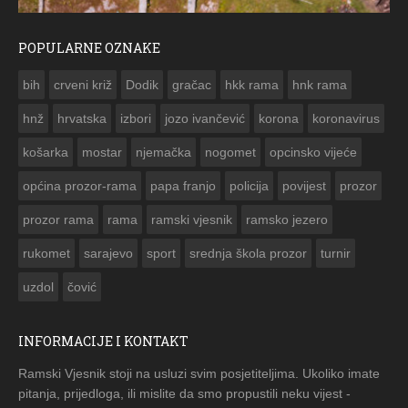
POPULARNE OZNAKE
ČESTITKA RAMSKOG VJESNIKA ZA USKRS 2023. GODINE
bih
crveni križ
Dodik
gračac
hkk rama
hnk rama


hnž
hrvatska
izbori
jozo ivančević
korona
koronavirus
košarka
mostar
njemačka
nogomet
opcinsko vijeće
općina prozor-rama
papa franjo
policija
povijest
prozor
prozor rama
rama
ramski vjesnik
ramsko jezero
rukomet
sarajevo
sport
srednja škola prozor
turnir
uzdol
čović
INFORMACIJE I KONTAKT
Ramski Vjesnik stoji na usluzi svim posjetiteljima. Ukoliko imate
pitanja, prijedloga, ili mislite da smo propustili neku vijest -