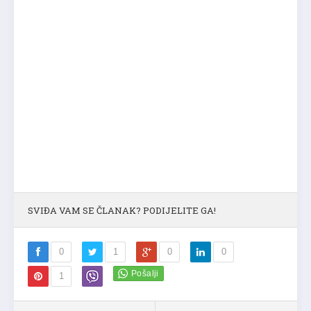
SVIĐA VAM SE ČLANAK? PODIJELITE GA!
0
1
0
0
1