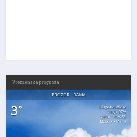
Vremenska prognoza
PROZOR - RAMA
3
°
blaga naoblaka
vlaga: 97%
vjetar: 1m/s SSI
Maks. 3 • Min. 3