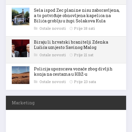
Sela ispod Zec planine nisu zaboravljena,
a to potvrđuje obnovljena kapelica na
Bilića groblju u župi Solakova Kula
Ostale novosti
Prije 18 sati
Biraju li hrvatski branitelji Zdenka
Lučića umjesto Savinog Malog
Ostale novosti
Prije 21 sat
Policija upozorava vozače zbog divljih
konja na cestama u HBŽ-u
Ostale novosti
Prije 23 sata
Marketing