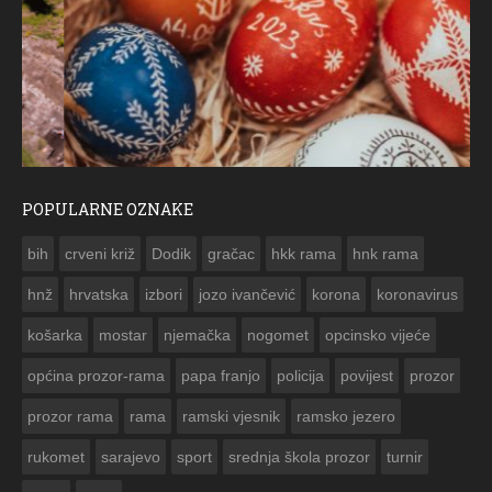
POPULARNE OZNAKE
ČESTITKA RAMSKOG VJESNIKA ZA USKRS 2023. GODINE
bih
crveni križ
Dodik
gračac
hkk rama
hnk rama


hnž
hrvatska
izbori
jozo ivančević
korona
koronavirus
košarka
mostar
njemačka
nogomet
opcinsko vijeće
općina prozor-rama
papa franjo
policija
povijest
prozor
prozor rama
rama
ramski vjesnik
ramsko jezero
rukomet
sarajevo
sport
srednja škola prozor
turnir