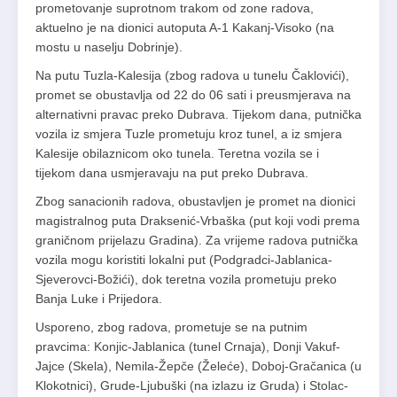
prometovanje suprotnom trakom od zone radova,
aktuelno je na dionici autoputa A-1 Kakanj-Visoko (na
mostu u naselju Dobrinje).
Na putu Tuzla-Kalesija (zbog radova u tunelu Čaklovići),
promet se obustavlja od 22 do 06 sati i preusmjerava na
alternativni pravac preko Dubrava. Tijekom dana, putnička
vozila iz smjera Tuzle prometuju kroz tunel, a iz smjera
Kalesije obilaznicom oko tunela. Teretna vozila se i
tijekom dana usmjeravaju na put preko Dubrava.
Zbog sanacionih radova, obustavljen je promet na dionici
magistralnog puta Draksenić-Vrbaška (put koji vodi prema
graničnom prijelazu Gradina). Za vrijeme radova putnička
vozila mogu koristiti lokalni put (Podgradci-Jablanica-
Sjeverovci-Božići), dok teretna vozila prometuju preko
Banja Luke i Prijedora.
Usporeno, zbog radova, prometuje se na putnim
pravcima: Konjic-Jablanica (tunel Crnaja), Donji Vakuf-
Jajce (Skela), Nemila-Žepče (Želeće), Doboj-Gračanica (u
Klokotnici), Grude-Ljubuški (na izlazu iz Gruda) i Stolac-