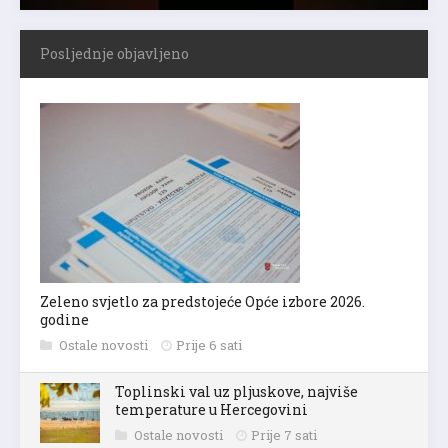
Posljednje objavljeno
Zeleno svjetlo za predstojeće Opće izbore 2026.
godine
Ostale novosti
Prije 6 sati
Toplinski val uz pljuskove, najviše
temperature u Hercegovini
Ostale novosti
Prije 7 sati