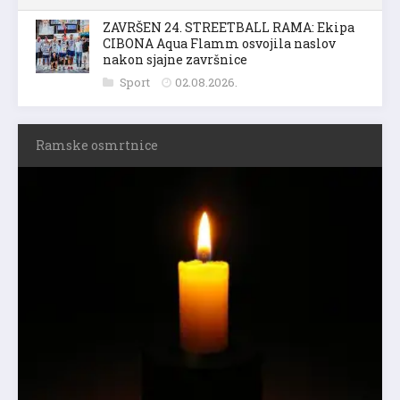
ZAVRŠEN 24. STREETBALL RAMA: Ekipa
CIBONA Aqua Flamm osvojila naslov
nakon sjajne završnice
Sport
02.08.2026.
Ramske osmrtnice