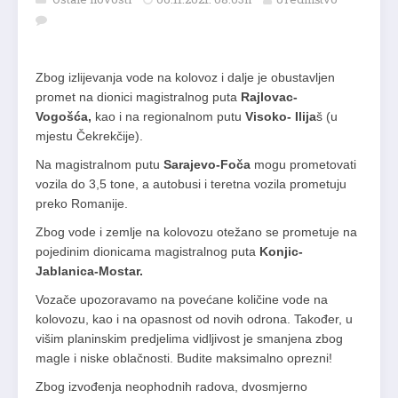
Zbog izlijevanja vode na kolovoz i dalje je obustavljen
promet na dionici magistralnog puta
Rajlovac-
Vogošća,
kao i na regionalnom putu
Visoko- Ilija
š (u
mjestu Čekrekčije).
Na magistralnom putu
Sarajevo-Foča
mogu prometovati
vozila do 3,5 tone, a autobusi i teretna vozila prometuju
preko Romanije.
Zbog vode i zemlje na kolovozu otežano se prometuje na
pojedinim dionicama magistralnog puta
Konjic-
Jablanica-Mostar.
Vozače upozoravamo na povećane količine vode na
kolovozu, kao i na opasnost od novih odrona. Također, u
višim planinskim predjelima vidljivost je smanjena zbog
magle i niske oblačnosti. Budite maksimalno oprezni!
Zbog izvođenja neophodnih radova, dvosmjerno