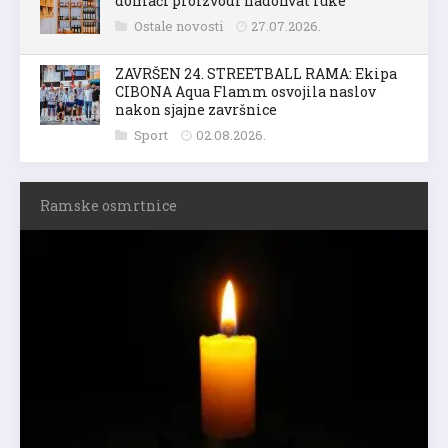
domaći proizvodi nadohvat ruke
Ostale novosti
27.07.2026.
ZAVRŠEN 24. STREETBALL RAMA: Ekipa
CIBONA Aqua Flamm osvojila naslov
nakon sjajne završnice
Sport
02.08.2026.
Ramske osmrtnice