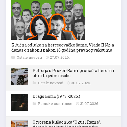
Ključna odluka za hercegovačke šume, Vlada HNŽ-a
danas o zakonu nakon 16 godina pravnog vakuuma
Ostale novosti
27.07.2026.
Policija u Prozor-Rami pronašla heroin i
uhitila jednu osobu
Ostale novosti
30.07.2026.
Drago Borić (1973.-2026.)
Ramske osmrtnice
31.07.2026.
Otvorena kušaonica “Okusi Rame”,