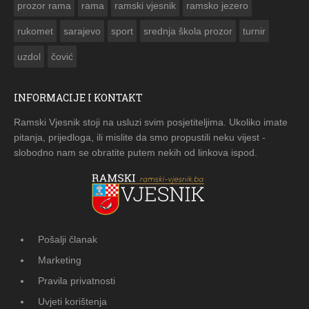
prozor rama
rama
ramski vjesnik
ramsko jezero
rukomet
sarajevo
sport
srednja škola prozor
turnir
uzdol
čović
INFORMACIJE I KONTAKT
Ramski Vjesnik stoji na usluzi svim posjetiteljima. Ukoliko imate
pitanja, prijedloga, ili mislite da smo propustili neku vijest -
slobodno nam se obratite putem nekih od linkova ispod.
Pošalji članak
Marketing
Pravila privatnosti
Uvjeti korištenja