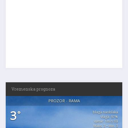
Vremenska prognoza
PROZOR - RAMA
3
°
blaga naoblaka
vlaga: 97%
vjetar: 1m/s SSI
Maks. 3 • Min. 3