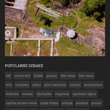
POPULARNE OZNAKE
ČESTITKA RAMSKOG VJESNIKA ZA USKRS 2023. GODINE
bih
crveni križ
Dodik
gračac
hkk rama
hnk rama


hnž
hrvatska
izbori
jozo ivančević
korona
koronavirus
košarka
mostar
njemačka
nogomet
opcinsko vijeće
općina prozor-rama
papa franjo
policija
povijest
prozor