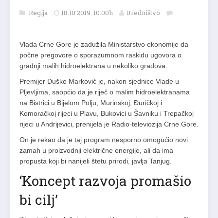
Regija
18.10.2019. 10:00h
Uredništvo
Vlada Crne Gore je zadužila Ministarstvo ekonomije da
počne pregovore o sporazumnom raskidu ugovora o
gradnji malih hidroelektrana u nekoliko gradova.
Premijer Duško Marković je, nakon sjednice Vlade u
Pljevljima, saopćio da je riječ o malim hidroelektranama
na Bistrici u Bijelom Polju, Murinskoj, Đuričkoj i
Komoračkoj rijeci u Plavu, Bukovici u Šavniku i Trepačkoj
rijeci u Andrijevici, prenijela je Radio-televiozija Crne Gore.
On je rekao da je taj program nesporno omogućio novi
zamah u proizvodnji električne energije, ali da ima
propusta koji bi nanijeli štetu prirodi, javlja Tanjug.
‘Koncept razvoja promašio
bi cilj’