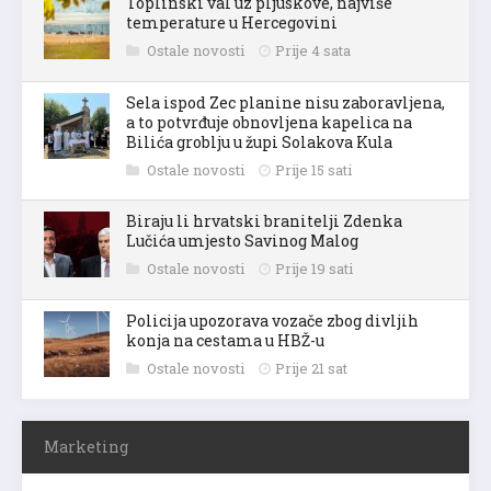
Toplinski val uz pljuskove, najviše
temperature u Hercegovini
Ostale novosti
Prije 4 sata
Sela ispod Zec planine nisu zaboravljena,
a to potvrđuje obnovljena kapelica na
Bilića groblju u župi Solakova Kula
Ostale novosti
Prije 15 sati
Biraju li hrvatski branitelji Zdenka
Lučića umjesto Savinog Malog
Ostale novosti
Prije 19 sati
Policija upozorava vozače zbog divljih
konja na cestama u HBŽ-u
Ostale novosti
Prije 21 sat
Marketing