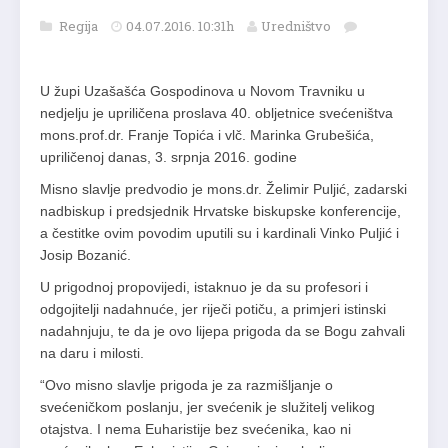
Regija
04.07.2016. 10:31h
Uredništvo
U župi Uzašašća Gospodinova u Novom Travniku u
nedjelju je upriličena proslava 40. obljetnice svećeništva
mons.prof.dr. Franje Topića i vlč. Marinka Grubešića,
upriličenoj danas, 3. srpnja 2016. godine
Misno slavlje predvodio je mons.dr. Želimir Puljić, zadarski
nadbiskup i predsjednik Hrvatske biskupske konferencije,
a čestitke ovim povodim uputili su i kardinali Vinko Puljić i
Josip Bozanić.
U prigodnoj propovijedi, istaknuo je da su profesori i
odgojitelji nadahnuće, jer riječi potiču, a primjeri istinski
nadahnjuju, te da je ovo lijepa prigoda da se Bogu zahvali
na daru i milosti.
“Ovo misno slavlje prigoda je za razmišljanje o
svećeničkom poslanju, jer svećenik je služitelj velikog
otajstva. I nema Euharistije bez svećenika, kao ni