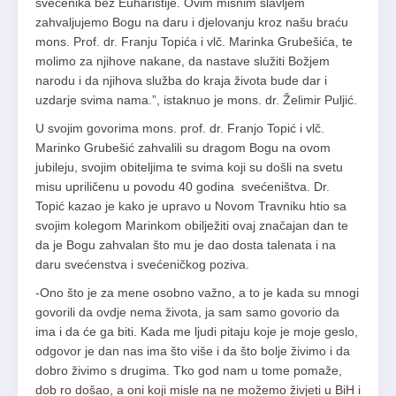
svećenika bez Euharistije. Ovim misnim slavljem
zahvaljujemo Bogu na daru i djelovanju kroz našu braću
mons. Prof. dr. Franju Topića i vlč. Marinka Grubešića, te
molimo za njihove nakane, da nastave služiti Božjem
narodu i da njihova služba do kraja života bude dar i
uzdarje svima nama.”, istaknuo je mons. dr. Želimir Puljić.
U svojim govorima mons. prof. dr. Franjo Topić i vlč.
Marinko Grubešić zahvalili su dragom Bogu na ovom
jubileju, svojim obiteljima te svima koji su došli na svetu
misu upriličenu u povodu 40 godina svećeništva. Dr.
Topić kazao je kako je upravo u Novom Travniku htio sa
svojim kolegom Marinkom obilježiti ovaj značajan dan te
da je Bogu zahvalan što mu je dao dosta talenata i na
daru svećenstva i svećeničkog poziva.
-Ono što je za mene osobno važno, a to je kada su mnogi
govorili da ovdje nema života, ja sam samo govorio da
ima i da će ga biti. Kada me ljudi pitaju koje je moje geslo,
odgovor je dan nas ima što više i da što bolje živimo i da
dobro živimo s drugima. Tko god nam u tome pomaže,
dob ro došao, a oni koji misle na ne možemo živjeti u BiH i