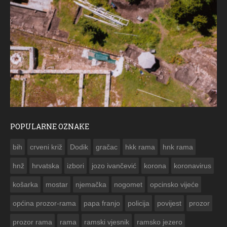
POPULARNE OZNAKE
ČESTITKA RAMSKOG VJESNIKA ZA USKRS 2023. GODINE
bih
crveni križ
Dodik
gračac
hkk rama
hnk rama


hnž
hrvatska
izbori
jozo ivančević
korona
koronavirus
košarka
mostar
njemačka
nogomet
opcinsko vijeće
općina prozor-rama
papa franjo
policija
povijest
prozor
prozor rama
rama
ramski vjesnik
ramsko jezero