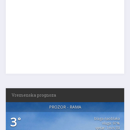
Vremenska prognoza
PROZOR - RAMA
3
°
blaga naoblaka
vlaga: 97%
vjetar: 1m/s SSI