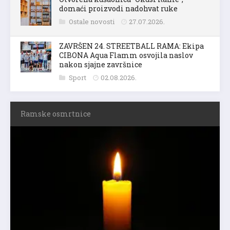
domaći proizvodi nadohvat ruke
Ostale novosti
27.07.2026.
ZAVRŠEN 24. STREETBALL RAMA: Ekipa
CIBONA Aqua Flamm osvojila naslov
nakon sjajne završnice
Sport
02.08.2026.
Ramske osmrtnice