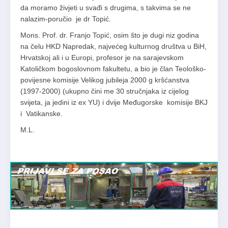
da moramo živjeti u svađi s drugima, s takvima se ne
nalazim-poručio je dr Topić.
Mons. Prof. dr. Franjo Topić, osim što je dugi niz godina
na čelu HKD Napredak, najvećeg kulturnog društva u BiH,
Hrvatskoj ali i u Europi, profesor je na sarajevskom
Katoličkom bogoslovnom fakultetu, a bio je član Teološko-
povijesne komisije Velikog jubileja 2000 g kršćanstva
(1997-2000) (ukupno čini me 30 stručnjaka iz cijelog
svijeta, ja jedini iz ex YU) i dvije Međugorske komisije BKJ
i Vatikanske.
M.L.