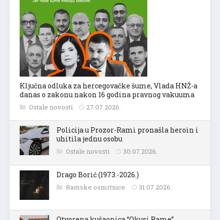
Ključna odluka za hercegovačke šume, Vlada HNŽ-a
danas o zakonu nakon 16 godina pravnog vakuuma
Ostale novosti
27.07.2026.
Policija u Prozor-Rami pronašla heroin i
uhitila jednu osobu
Ostale novosti
30.07.2026.
Drago Borić (1973.-2026.)
Ramske osmrtnice
31.07.2026.
Otvorena kušaonica “Okusi Rame”,