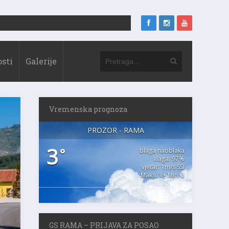
sti
Galerije
Vremenska prognoza
PROZOR - RAMA
3
°
blaga naoblaka
vlaga: 97%
vjetar: 1m/s SSI
Maks. 3 • Min. 3
GS RAMA – PRIJAVA ZA POSAO