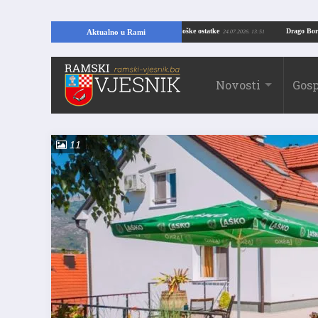
VELIKO OTKRIĆE U RAMI: Kopajući temelje kuće, pronašao vrijedne arheološke ostatke
Aktualno u Rami
24.07.2
Novosti
Gosp
11