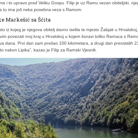
e i to upravo pred Veliku Gospu. Filip je uz Ramu vezan obiteljski, nj
 da tu ima još neka posebna veza s Ramom.
ke Markešić sa Šćita
to iz kojeg je njegova obitelj davno iselila te mjesto Žabjak u Hrvatskoj,
mljivim povezati moj kraj u Hrvatskoj u kojem boravi toliko Ramaca s Ra
a dana. Prvi dan sam prešao 100 kilometara, a drugi dan preostalih 2
to nakon Lipika”, kazao je Filip za Ramski Vjesnik.