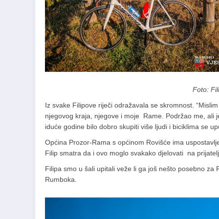
Foto: Fi
Iz svake Filipove riječi odražavala se skromnost. “Mislim 
njegovog kraja, njegove i moje Rame. Podržao me, ali j
iduće godine bilo dobro skupiti više ljudi i biciklima se up
Općina Prozor-Rama s općinom Rovišće ima uspostavljene 
Filip smatra da i ovo moglo svakako djelovati na prijate
Filipa smo u šali upitali veže li ga još nešto posebno za 
Rumboka.