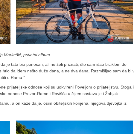
lip Markešić, privatni album
da je tata bio ponosan, ali ne želi priznati, što sam išao biciklom do
e htio da idem nešto duže dana, a ne dva dana. Razmišljao sam da bi 
utiti u Ramu.”
prijateljske odnose koji su uokvireni Poveljom o prijateljstvu. Stoga i
ljske odnose Prozor-Rame i Rovišća u čijem sastavu je i Žabjak.
Ramu, a on kaže da je, osim obiteljskih korijena, njegova djevojka iz