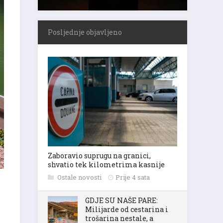
Posljednje objavljeno
Zaboravio suprugu na granici,
shvatio tek kilometrima kasnije
Ostale novosti
Prije 4 sata
GDJE SU NAŠE PARE:
Milijarde od cestarina i
trošarina nestale, a