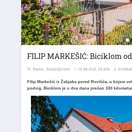
FILIP MARKEŠIĆ: Biciklom od
Rama
,
Zanimljivosti
13.08.2021. 19:43h
Uredniš
Filip Markešić iz Žabjaka pored Rovišća, u kojem vel
podvig. Biciklom je u dva dana prešao 330 kilometa