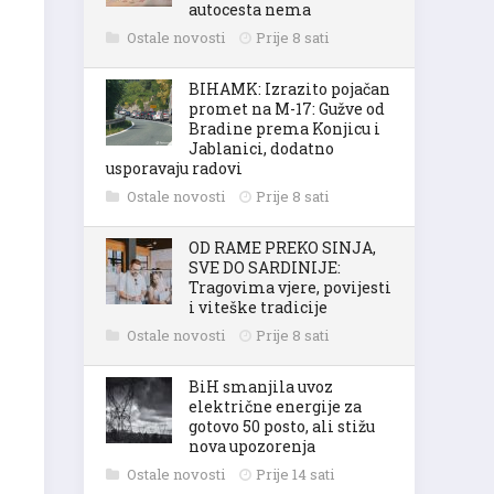
autocesta nema
Ostale novosti
Prije 8 sati
BIHAMK: Izrazito pojačan
promet na M-17: Gužve od
Bradine prema Konjicu i
Jablanici, dodatno
usporavaju radovi
Ostale novosti
Prije 8 sati
OD RAME PREKO SINJA,
SVE DO SARDINIJE:
Tragovima vjere, povijesti
i viteške tradicije
Ostale novosti
Prije 8 sati
BiH smanjila uvoz
električne energije za
gotovo 50 posto, ali stižu
nova upozorenja
Ostale novosti
Prije 14 sati