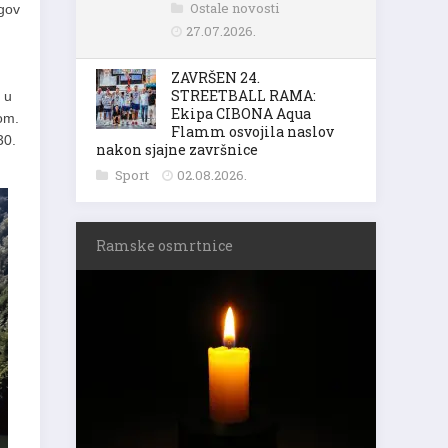
Ostale novosti
egov
27.07.2026.
ZAVRŠEN 24.
STREETBALL RAMA:
 u
Ekipa CIBONA Aqua
mom.
Flamm osvojila naslov
30.
nakon sjajne završnice
Sport
02.08.2026.
Ramske osmrtnice