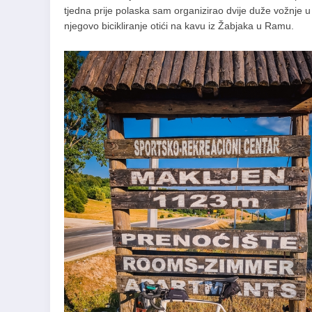
tjedna prije polaska sam organizirao dvije duže vožnje u
njegovo bicikliranje otići na kavu iz Žabjaka u Ramu.