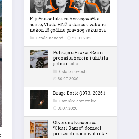
Ključna odluka za hercegovačke
šume, Vlada HNŽ-a danas o zakonu
nakon 16 godina pravnog vakuuma
Ostale novosti
27.07.2026.
Policija u Prozor-Rami
pronašla heroin i uhitila
jednu osobu
Ostale novosti
30.07.2026.
Drago Borić (1973.-2026.)
Ramske osmrtnice
31.07.2026.
Otvorena kušaonica
“Okusi Rame”, domaći
proizvodi nadohvat ruke
z