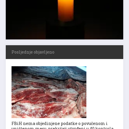
Posljednje objavljeno
FBiH nema objedinjene podatke o povučenom i
uništenom mesu, prekršaji utvrđeni u 40 kontrola