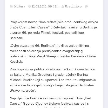
Kultura
12.02.2016. 09:49h
Uredništvo
Projekcijom novog filma redateljsko-producentskog dvojca
braće Coen „Heil, Caesar“ u četvrtak navečer u Berlinu je
otvoren 66. po redu Filmski festival, poznatiji kao
Berlinale.
„Ovim otvaramo 66. Berlinale“, rekli su zajednički na
svečanosti otvorenja predsjednica ovogodišnjeg
festivalskog žirija Meryl Streep i direktor Berlinalea Dieter
Kosslick.
Prije toga su se publici obratili njemačka državna tajnica
za kulturu Monika Gruetters i gradonačelnik Berlina
Michael Mueller koji su upozorili i na trenutnu migrantsku
krizu a sve to u svjetlu ovogodišnjeg slogana Berlinalea
„Pravo na sreću“.
Najavljeno je kako će se glavni protagonist filma „Heil,
Caesar“ George Clooney tijekom festivala susresti s