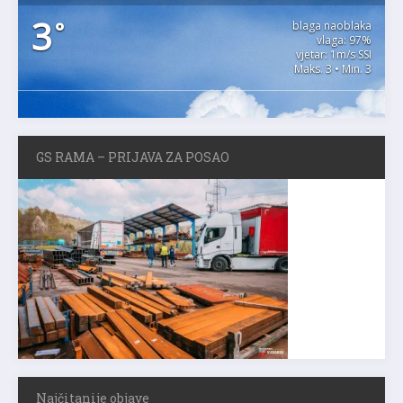
3
°
blaga naoblaka
vlaga: 97%
vjetar: 1m/s SSI
Maks. 3 • Min. 3
GS RAMA – PRIJAVA ZA POSAO
Najčitanije objave