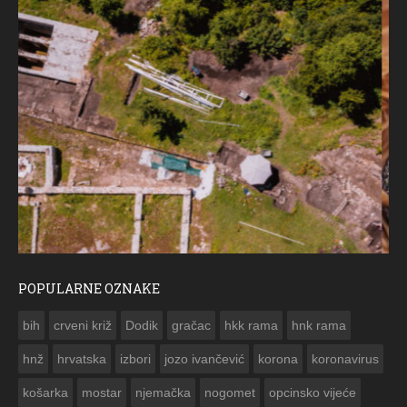
POPULARNE OZNAKE
ČESTITKA RAMSKOG VJESNIKA ZA USKRS 2023. GODINE
bih
crveni križ
Dodik
gračac
hkk rama
hnk rama


hnž
hrvatska
izbori
jozo ivančević
korona
koronavirus
košarka
mostar
njemačka
nogomet
opcinsko vijeće