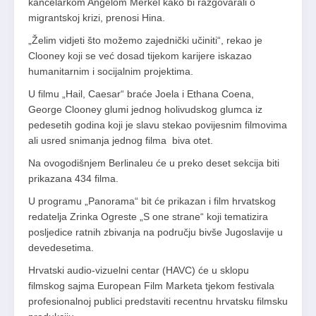
kancelarkom Angelom Merkel kako bi razgovarali o
migrantskoj krizi, prenosi Hina.
„Želim vidjeti što možemo zajednički učiniti“, rekao je
Clooney koji se već dosad tijekom karijere iskazao
humanitarnim i socijalnim projektima.
U filmu „Hail, Caesar“ braće Joela i Ethana Coena,
George Clooney glumi jednog holivudskog glumca iz
pedesetih godina koji je slavu stekao povijesnim filmovima
ali usred snimanja jednog filma biva otet.
Na ovogodišnjem Berlinaleu će u preko deset sekcija biti
prikazana 434 filma.
U programu „Panorama“ bit će prikazan i film hrvatskog
redatelja Zrinka Ogreste „S one strane“ koji tematizira
posljedice ratnih zbivanja na području bivše Jugoslavije u
devedesetima.
Hrvatski audio-vizuelni centar (HAVC) će u sklopu
filmskog sajma European Film Marketa tjekom festivala
profesionalnoj publici predstaviti recentnu hrvatsku filmsku