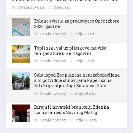
Ostale novosti
Prije 1 sat
Zeleno svjetlo za predstojeće Opće izbore
2026. godine
Ostale novosti
Prije 8 sati
Toplinski val uz pljuskove, najviše
temperature u Hercegovini
Ostale novosti
Prije 8 sati
Sela ispod Zec planine nisu zaboravljena,
a to potvrđuje obnovljena kapelica na
Bilića groblju u župi Solakova Kula
Ostale novosti
Prije 19 sati
Biraju li hrvatski branitelji Zdenka
Lučića umjesto Savinog Malog
Ostale novosti
Prije 23 sata