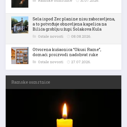
Ramske osmrtnice
31.07.2026.
Sela ispod Zec planine nisu zaboravljena,
a to potvrđuje obnovljena kapelica na
Bilića groblju u župi Solakova Kula
Ostale novosti
08.08.2026.
Otvorena kušaonica “Okusi Rame”,
domaći proizvodi nadohvat ruke
Ostale novosti
27.07.2026.
Ramske osmrtnice