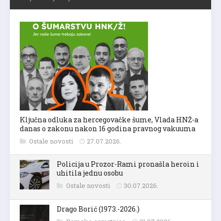
Ključna odluka za hercegovačke šume, Vlada HNŽ-a
danas o zakonu nakon 16 godina pravnog vakuuma
Ostale novosti
27.07.2026.
Policija u Prozor-Rami pronašla heroin i
uhitila jednu osobu
Ostale novosti
30.07.2026.
Drago Borić (1973.-2026.)