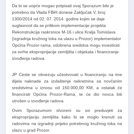
Da bi se uopće mogao potpisati ovaj Sporazum bilo je
potrebno da Vlada FBiH donese Zaključak V, broj:
1300/2014 od 02. 07. 2014. godine kojim se daje
suglasnost da se prilikom implementacije projekta
Rekonstrukcija raskrsnice M-16 i ulice Kralja Tomislava
(izgradnja kružnog toka na ulazu u Prozor) implementator
Općina Prozor-rama, odobrena sredstva mogu investirati
za svrhe eksproprijacije zemljišta i objekata i financiranje
izvođenja radova.
JP Ceste se obvezuju učestvovati u financiranju na ime
dijela naknade za izvlaštenje nekretnina sa novčanim
sredstvima u iznosu od 150.000,00 KM, a ostatak će
financirati Općina Prozor-Rama, te će dio novca biti
utrošen u izvođenje radova.
Ovim Sporazumom stvoreni su svi preduvjeti za
eksproprijaciju zemljišta kako bi se moglo krenuti sa
radovima na izgradnji prijeko potrebnog kružnog toka na
ulazu u grad Prozor.