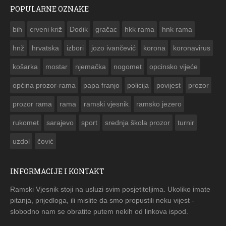
POPULARNE OZNAKE
ČESTITKA RAMSKOG VJESNIKA ZA USKRS 2023. GODINE
bih
crveni križ
Dodik
gračac
hkk rama
hnk rama


hnž
hrvatska
izbori
jozo ivančević
korona
koronavirus
košarka
mostar
njemačka
nogomet
opcinsko vijeće
općina prozor-rama
papa franjo
policija
povijest
prozor
prozor rama
rama
ramski vjesnik
ramsko jezero
rukomet
sarajevo
sport
srednja škola prozor
turnir
uzdol
čović
INFORMACIJE I KONTAKT
Ramski Vjesnik stoji na usluzi svim posjetiteljima. Ukoliko imate
pitanja, prijedloga, ili mislite da smo propustili neku vijest -
slobodno nam se obratite putem nekih od linkova ispod.