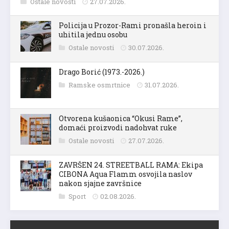
Ostale novosti
27.07.2026.
Policija u Prozor-Rami pronašla heroin i
uhitila jednu osobu
Ostale novosti
30.07.2026.
Drago Borić (1973.-2026.)
Ramske osmrtnice
31.07.2026.
Otvorena kušaonica “Okusi Rame”,
domaći proizvodi nadohvat ruke
Ostale novosti
27.07.2026.
ZAVRŠEN 24. STREETBALL RAMA: Ekipa
CIBONA Aqua Flamm osvojila naslov
nakon sjajne završnice
Sport
02.08.2026.