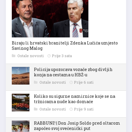
Biraju li hrvatski branitelji Zdenka Lučića umjesto
Savinog Malog
Ostale novosti
Prije 3 sata
Policija upozorava vozače zbog divljih
konja na cestama u HBŽ-u
Ostale novosti
Prije 6 sati
Koliko su sigurne namirnice koje se na
tržnicama nude kao domaće
Ostale novosti
Prije 9 sati
RABBUNI! | Don Josip Soldo pred oltarom
započeo svoj svećenički put