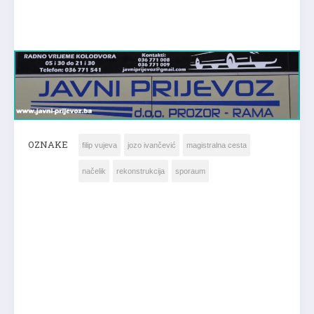
OZNAKE
filip vujeva
jozo ivančević
magistralna cesta
načelik
rekonstrukcija
sporaum