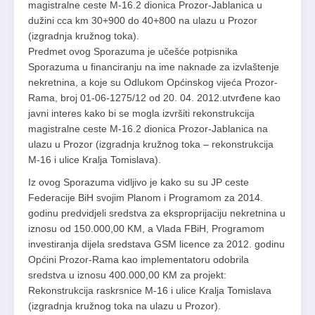
magistralne ceste M-16.2 dionica Prozor-Jablanica u
dužini cca km 30+900 do 40+800 na ulazu u Prozor
(izgradnja kružnog toka).
Predmet ovog Sporazuma je učešće potpisnika
Sporazuma u financiranju na ime naknade za izvlaštenje
nekretnina, a koje su Odlukom Općinskog vijeća Prozor-
Rama, broj 01-06-1275/12 od 20. 04. 2012.utvrđene kao
javni interes kako bi se mogla izvršiti rekonstrukcija
magistralne ceste M-16.2 dionica Prozor-Jablanica na
ulazu u Prozor (izgradnja kružnog toka – rekonstrukcija
M-16 i ulice Kralja Tomislava).
Iz ovog Sporazuma vidljivo je kako su su JP ceste
Federacije BiH svojim Planom i Programom za 2014.
godinu predvidjeli sredstva za eksproprijaciju nekretnina u
iznosu od 150.000,00 KM, a Vlada FBiH, Programom
investiranja dijela sredstava GSM licence za 2012. godinu
Općini Prozor-Rama kao implementatoru odobrila
sredstva u iznosu 400.000,00 KM za projekt:
Rekonstrukcija raskrsnice M-16 i ulice Kralja Tomislava
(izgradnja kružnog toka na ulazu u Prozor).