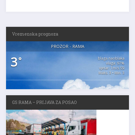
Vremenska prognoza
PROZOR - RAMA
3
°
blaga naoblaka
vlaga: 97%
vjetar: 1m/s SSI
Maks. 3 • Min. 3
GS RAMA – PRIJAVA ZA POSAO