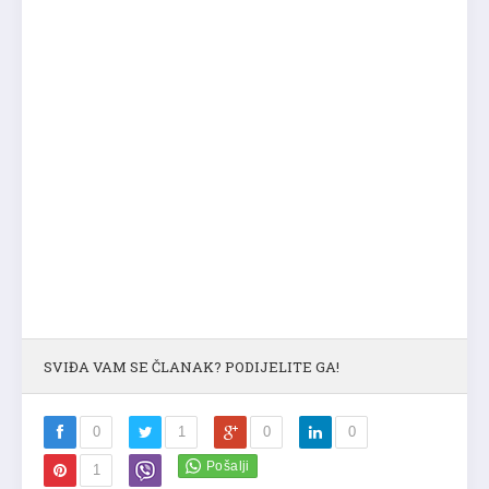
SVIĐA VAM SE ČLANAK? PODIJELITE GA!
0
1
0
0
1