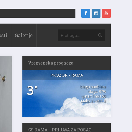
sti
Galerije
Vremenska prognoza
PROZOR - RAMA
3
°
blaga naoblaka
vlaga: 97%
vjetar: 1m/s SSI
Maks. 3 • Min. 3
GS RAMA – PRIJAVA ZA POSAO