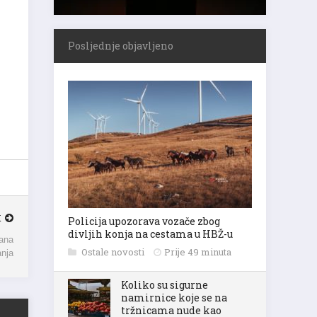
Posljednje objavljeno
K
Policija upozorava vozače zbog
rana
divljih konja na cestama u HBŽ-u
anja
Ostale novosti
Prije 49 minuta
Koliko su sigurne
namirnice koje se na
tržnicama nude kao