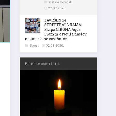
Ostale novosti
27.07.2026.
ZAVRŠEN 24.
STREETBALL RAMA:
Ekipa CIBONA Aqua
Flamm osvojila naslov
nakon sjajne završnice
Sport
02.08.2026.
Ramske osmrtnice