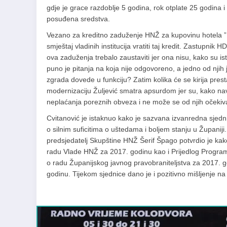
gdje je grace razdoblje 5 godina, rok otplate 25 godina 
posuđena sredstva.
Vezano za kreditno zaduženje HNŽ za kupovinu hotela ”E
smještaj vladinih institucija vratiti taj kredit. Zastupnik
ova zaduženja trebalo zaustaviti jer ona nisu, kako su is
puno je pitanja na koja nije odgovoreno, a jedno od njih jes
zgrada dovede u funkciju? Zatim kolika će se kirija prestat
modernizaciju Žuljević smatra apsurdom jer su, kako nav
neplaćanja poreznih obveza i ne može se od njih očekivat
Cvitanović je istaknuo kako je sazvana izvanredna sjedni
o silnim suficitima o uštedama i boljem stanju u Županiji.
predsjedatelj Skupštine HNŽ Šerif Špago potvrdio je ka
radu Vlade HNŽ za 2017. godinu kao i Prijedlog Progra
o radu Županijskog javnog pravobraniteljstva za 2017. g
godinu. Tijekom sjednice dano je i pozitivno mišljenje n