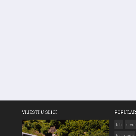
VIJESTI U SLICI
POPULAR
bih
crven
hkk rama