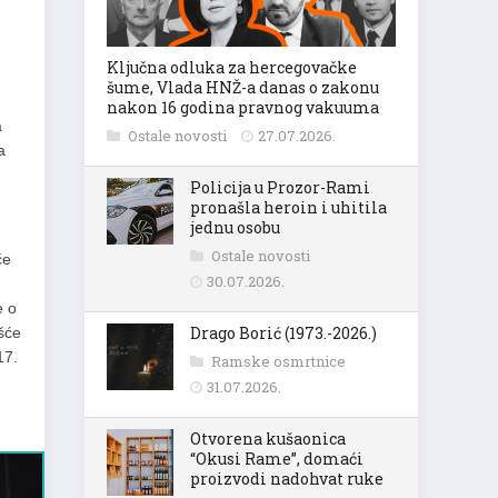
Ključna odluka za hercegovačke
šume, Vlada HNŽ-a danas o zakonu
nakon 16 godina pravnog vakuuma
a
Ostale novosti
27.07.2026.
a
Policija u Prozor-Rami
pronašla heroin i uhitila
jednu osobu
Ostale novosti
če
30.07.2026.
e o
Drago Borić (1973.-2026.)
šće
17.
Ramske osmrtnice
31.07.2026.
Otvorena kušaonica
“Okusi Rame”, domaći
proizvodi nadohvat ruke