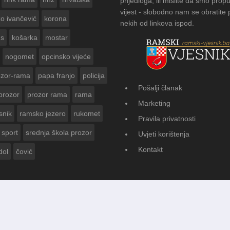
prijedloga, ili mislite da smo propu
vijest - slobodno nam se obratite
zo ivančević
korona
nekih od linkova ispod.
us
košarka
mostar
nogomet
opcinsko vijeće
ozor-rama
papa franjo
policija
Pošalji članak
prozor
prozor rama
rama
SKOG VJESNIKA ZA
Marketing
ODINE
snik
ramsko jezero
rukomet
Pravila privatnosti
sport
srednja škola prozor
Uvjeti korištenja
Kontakt
dol
čović