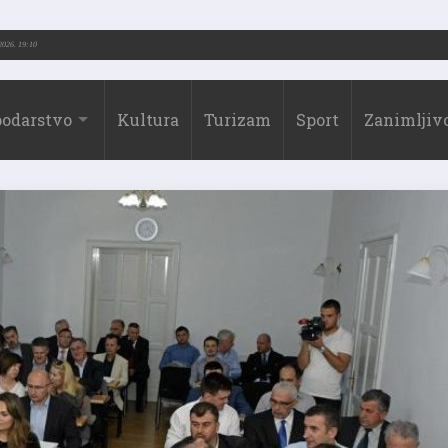
-2026.)
31.07.2026. 19:10
odarstvo
Kultura
Turizam
Sport
Zanimljivo