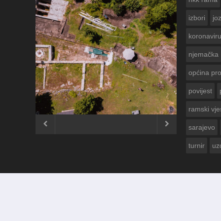
izbori
jo
koronavir
njemačka
općina pr
povijest
ČESTITKA RAM
USKRS 2023. G
ramski vje


sarajevo
turnir
uz
© 2012 - 2026
Ramski Vjesnik
. Sva prava pridržana.
Izrada i održavanje:
KRAFTBIT | studio development