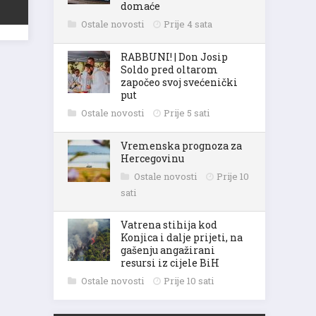
domaće
Ostale novosti
Prije 4 sata
RABBUNI! | Don Josip
Soldo pred oltarom
započeo svoj svećenički
put
Ostale novosti
Prije 5 sati
Vremenska prognoza za
Hercegovinu
Ostale novosti
Prije 10
sati
Vatrena stihija kod
Konjica i dalje prijeti, na
gašenju angažirani
resursi iz cijele BiH
Ostale novosti
Prije 10 sati