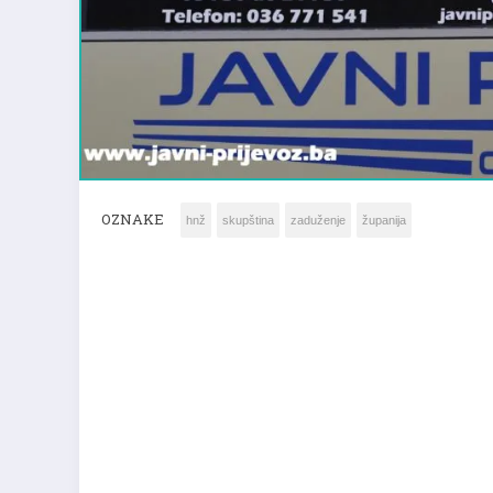
OZNAKE
hnž
skupština
zaduženje
županija