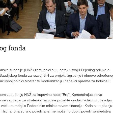
kog fonda
ske županije (HNŽ) zastupnici su u petak usvojili Prijedlog odluke o
audijskog fonda za razvoj BiH za projekt izgradnje i obnove određeno
veučilišnoj bolnici Mostar te modernizaciji i nabavci opreme za bolnice u
itnom zaduženju HNŽ za kupovinu hotel “Ero”. Komentirajući nova
se zadužuju za strateške razvojne projekte onoliko koliko to dozvoljav
već u suradnji s Federalnim ministarstvom financija. Kada su u pitanju
ilijuna, ona su vrlo povoljna jer ne možemo dobiti povoljnija sredstva