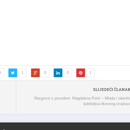
0
1
0
0
1
SLIJEDEĆI ČLANA
Razgovor s povodom: Magdalena Perić – Mlada i talenti
ljubiteljica likovnog izražav
ite komentar