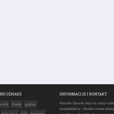
NE OZNAKE
INFORMACIJE I KONTAKT
Ramski Vjesnik stoji na usluzi svi
i križ
Dodik
gračac
posjetiteljima. Ukoliko imate pitanj
hnk rama
hnž
hrvatska