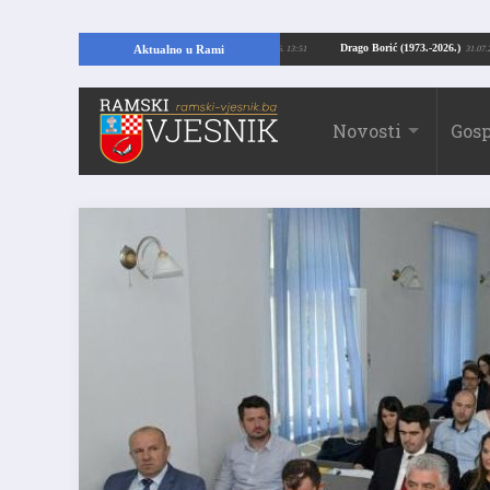
ajući temelje kuće, pronašao vrijedne arheološke ostatke
Drago Borić (1973.
Aktualno u Rami
24.07.2026. 13:51
Novosti
Gosp