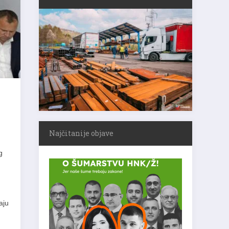
Najčitanije objave
g
aju