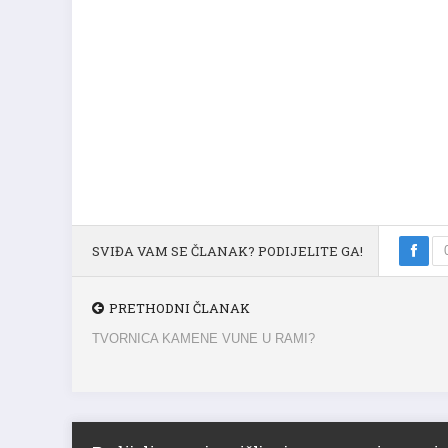
SVIĐA VAM SE ČLANAK? PODIJELITE GA!
PRETHODNI ČLANAK
TVORNICA KAMENE VUNE U RAMI?
Podijelite svoje mišljenje sa nama i ostav