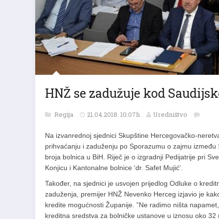
HNŽ se zadužuje kod Saudijs
Regija
21.04.2018. 10:07h
Uredništvo
Na izvanrednoj sjednici Skupštine Hercegovačko-neretvan
prihvaćanju i zaduženju po Sporazumu o zajmu između S
broja bolnica u BiH. Riječ je o izgradnji Pedijatrije pri S
Konjicu i Kantonalne bolnice ‘dr. Safet Mujić’.
Također, na sjednici je usvojen prijedlog Odluke o kred
zaduženja, premijer HNŽ Nevenko Herceg izjavio je kako 
kredite mogućnosti Županije. ”Ne radimo ništa napamet, 
kreditna sredstva za bolničke ustanove u iznosu oko 32 m