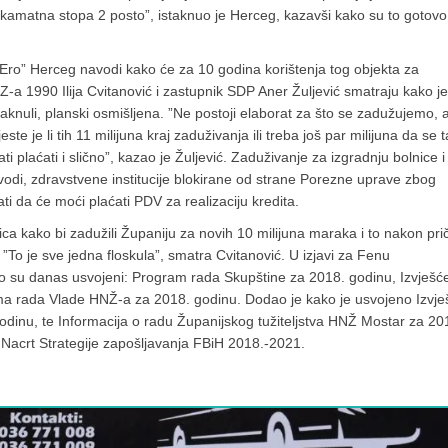
i kamatna stopa 2 posto”, istaknuo je Herceg, kazavši kako su to gotovo
ro” Herceg navodi kako će za 10 godina korištenja tog objekta za
 HDZ-a 1990 Ilija Cvitanović i zastupnik SDP Aner Žuljević smatraju kako je
taknuli, planski osmišljena. ”Ne postoji elaborat za što se zadužujemo, 
te je li tih 11 milijuna kraj zaduživanja ili treba još par milijuna da se t
i plaćati i slično”, kazao je Žuljević. Zaduživanje za izgradnju bolnice i
odi, zdravstvene institucije blokirane od strane Porezne uprave zbog
i da će moći plaćati PDV za realizaciju kredita.
ca kako bi zadužili Županiju za novih 10 milijuna maraka i to nakon pri
 ”To je sve jedna floskula”, smatra Cvitanović. U izjavi za Fenu
ko su danas usvojeni: Program rada Skupštine za 2018. godinu, Izvješć
ma rada Vlade HNŽ-a za 2018. godinu. Dodao je kako je usvojeno Izvje
odinu, te Informacija o radu Županijskog tužiteljstva HNŽ Mostar za 20
a Nacrt Strategije zapošljavanja FBiH 2018.-2021.