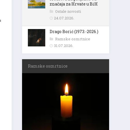
značaja za Hrvate u BiH
Ostale novosti
24.07.2026.
a
Drago Borić (1973.-2026.)
Ramske osmrtnice
31.07.2026.
Ramske osmrtnice