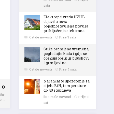
sata
Elektroprivreda HZHB
objavila nova
pojednostavljena pravila
priključenja elektrana
Ostale novosti
Prije 3 sata
Stiže promjena vremena,
pogledajte kada i gdje se
očekuju obilniji pljuskovi
i grmljavina
Ostale novosti
Prije 4 sata
Narančasto upozorenje za
cijelu BiH, temperature
K
do 40 stupnjeva
Ostale novosti
Prije 21
ču:
sat
de…