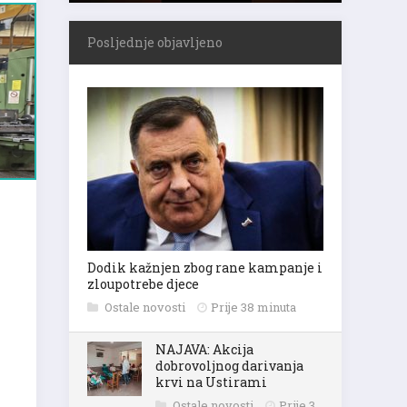
Posljednje objavljeno
Dodik kažnjen zbog rane kampanje i
zloupotrebe djece
Ostale novosti
Prije 38 minuta
NAJAVA: Akcija
dobrovoljnog darivanja
krvi na Ustirami
Ostale novosti
Prije 3