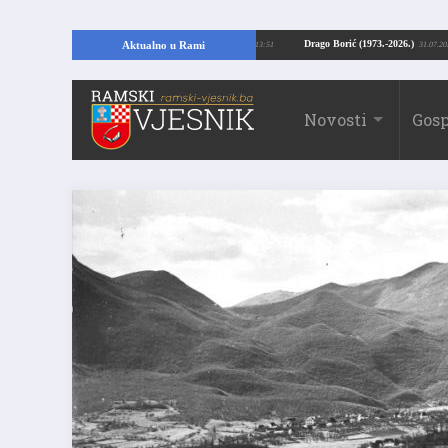
jući temelje kuće, pronašao vrijedne arheološke ostatke
Drago Borić (1973.-
Aktualno u Rami
24.07.2026. 13:51
Novosti
Gosp