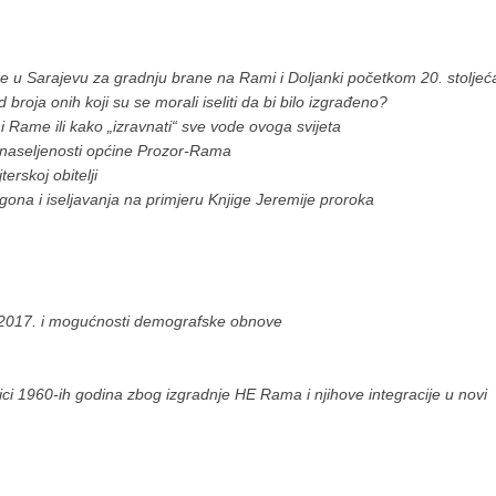
de u Sarajevu za gradnju brane na Rami i Doljanki početkom 20. stoljeć
 broja onih koji su se morali iseliti da bi bilo izgrađeno?
i Rame ili kako „izravnati“ sve vode ovoga svijeta
a naseljenosti općine Prozor-Rama
erskoj obitelji
rogona i iseljavanja na primjeru Knjige Jeremije proroka
2017. i mogućnosti demografske obnove
ici 1960-ih godina zbog izgradnje HE Rama i njihove integracije u novi