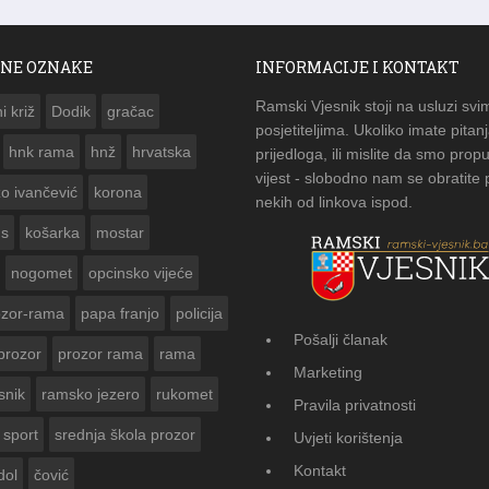
NE OZNAKE
INFORMACIJE I KONTAKT
Ramski Vjesnik stoji na usluzi svi
i križ
Dodik
gračac
posjetiteljima. Ukoliko imate pitanj
hnk rama
hnž
hrvatska
prijedloga, ili mislite da smo propu
vijest - slobodno nam se obratite
zo ivančević
korona
nekih od linkova ispod.
us
košarka
mostar
nogomet
opcinsko vijeće
ozor-rama
papa franjo
policija
Pošalji članak
prozor
prozor rama
rama
AMSKOG VJESNIKA ZA
Marketing
 GODINE
snik
ramsko jezero
rukomet
Pravila privatnosti
sport
srednja škola prozor
Uvjeti korištenja
Kontakt
dol
čović