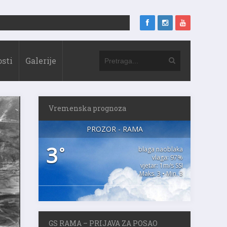
sti
Galerije
Vremenska prognoza
PROZOR - RAMA
3
°
blaga naoblaka
vlaga: 97%
vjetar: 1m/s SSI
Maks. 3 • Min. 3
GS RAMA – PRIJAVA ZA POSAO