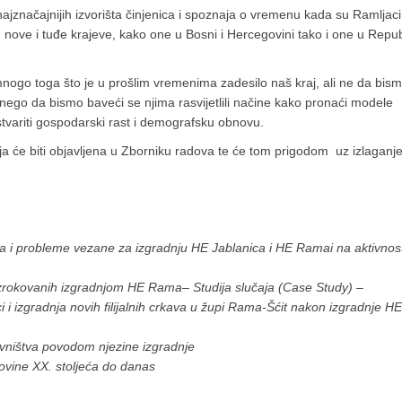
jznačajnijih izvorišta činjenica i spoznaja o vremenu kada su Ramljaci
e, nove i tuđe krajeve, kako one u Bosni i Hercegovini tako i one u Repub
mnogo toga što je u prošlim vremenima zadesilo naš kraj, ali ne da bis
 nego da bismo baveći se njima rasvijetlili načine kako pronaći modele
ostvariti gospodarski rast i demografsku obnovu.
a će biti objavljena u Zborniku radova te će tom prigodom uz izlaganj
a i probleme vezane za izgradnju HE Jablanica i HE Ramai na aktivnost
uzrokovanih izgradnjom HE Rama– Studija slučaja (Case Study)
–
i izgradnja novih filijalnih crkava u župi Rama-Šćit nakon izgradnje HE
vništva povodom njezine izgradnje
ovine XX. stoljeća do danas