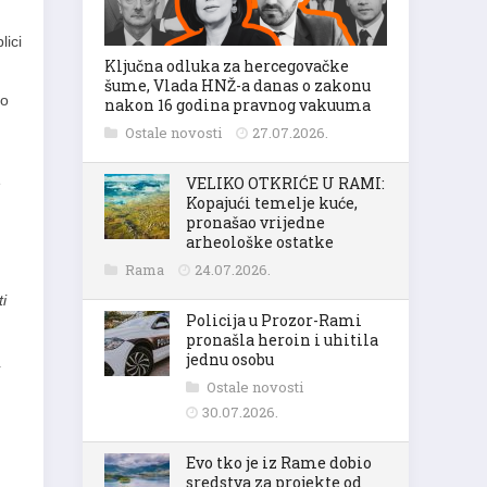
lici
Ključna odluka za hercegovačke
šume, Vlada HNŽ-a danas o zakonu
mo
nakon 16 godina pravnog vakuuma
Ostale novosti
27.07.2026.
VELIKO OTKRIĆE U RAMI:
e
Kopajući temelje kuće,
pronašao vrijedne
arheološke ostatke
Rama
24.07.2026.
i
Policija u Prozor-Rami
pronašla heroin i uhitila
jednu osobu
Ostale novosti
30.07.2026.
Evo tko je iz Rame dobio
sredstva za projekte od