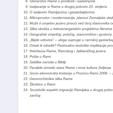
Stočarstvo Rame u prošlosti i sadašnjosti
Iseljavanje iz Rame u drugoj polovini 20. stoljeća
O iseljenim Ramljacima i gastarbajterima
Mikroprostor i modernizacija: planovi Zemaljske vla
Može li umjetno jezero privući veći broj stanovnika od
Slika okoliša u hidroenergetskim projektima Neretve 
Geografski smještaj, položaj, stanovništvo i gustoć
„Bijele udovice“ – uloga supruge u ramskoj gastarbajt
Ostati ili odseliti? Pastoralno-teološke implikacije p
Ihtiofauna Rame, Ramskog i Jablaničkog jezera
Pošta u Rami
Selidbe naroda u Bibliji
Paralele između stare Rame i nove kulture življenja
Socio-ekonomska kretanja u Prozoru-Rami 2008. – 
Geomorfološka slika Rame
Školstvo u Rami
Sociološki aspekti migracije Ramljaka u drugoj polov
zavičaj