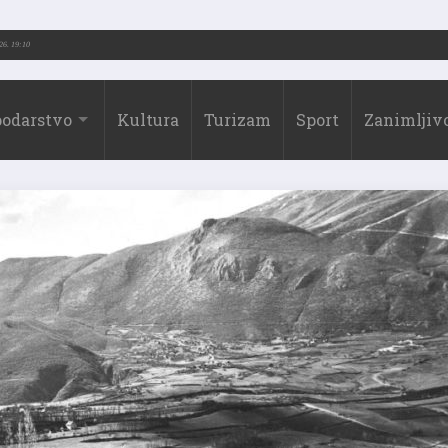
2026.)
31.07.2026. 19:10
odarstvo
Kultura
Turizam
Sport
Zanimljivo