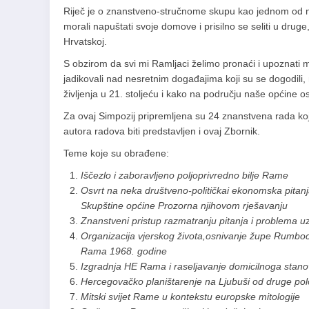
Riječ je o znanstveno-stručnome skupu kao jednom od na
morali napuštati svoje domove i prisilno se seliti u drug
Hrvatskoj.
S obzirom da svi mi Ramljaci želimo pronaći i upoznati 
jadikovali nad nesretnim događajima koji su se dogodili,
življenja u 21. stoljeću i kako na području naše općine 
Za ovaj Simpozij pripremljena su 24 znanstvena rada koj
autora radova biti predstavljen i ovaj Zbornik.
Teme koje su obrađene:
Iščezlo i zaboravljeno poljoprivredno bilje Rame
Osvrt na neka društveno-političkai ekonomska pitanj
Skupštine općine Prozorna njihovom rješavanju
Znanstveni pristup razmatranju pitanja i problema 
Organizacija vjerskog života,osnivanje župe Rumboci 
Rama 1968. godine
Izgradnja HE Rama i raseljavanje domicilnoga stano
Hercegovačko planištarenje na Ljubuši od druge pol
Mitski svijet Rame u kontekstu europske mitologije