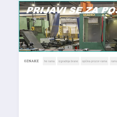
OZNAKE
he rama
izgradnja brane
općina prozor-rama
ram