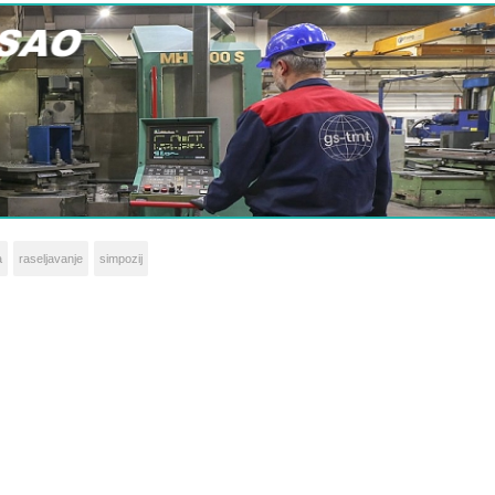
a
raseljavanje
simpozij