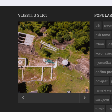
VIJESTI U SLICI
POPULAR
bih
crven
hkk rama
izbori
jo
koronavir
njemačka
općina pr
povijest
ČESTITKA R
USKRS 2023.
ramski vje


sarajevo
turnir
uz