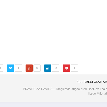
0
1
0
0
1
SLIJEDEĆI ČLANA
PRAVDA ZA DAVIDA – Dragičević stigao pred Dodikovu pala
Hajde Milora