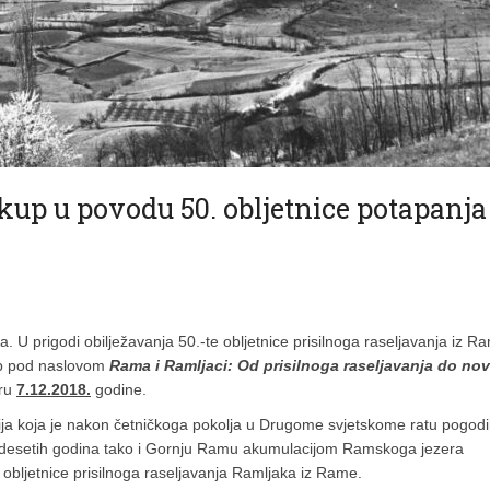
kup u povodu 50. obljetnice potapanja
U prigodi obilježavanja 50.-te obljetnice prisilnoga raseljavanja iz R
up pod naslovom
Rama i Ramljaci: Od prisilnoga raseljavanja do no
oru
7.12.2018.
godine.
dija koja je nakon četničkoga pokolja u Drugome svjetskome ratu pogodi
desetih godina tako i Gornju Ramu akumulacijom Ramskoga jezera
 obljetnice prisilnoga raseljavanja Ramljaka iz Rame.