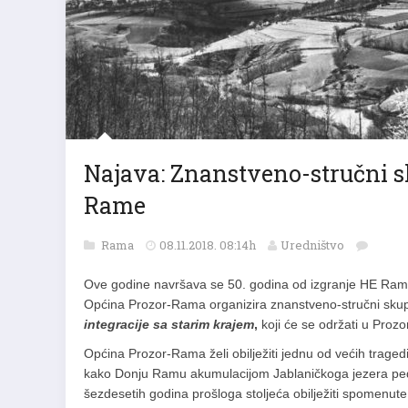
Najava: Znanstveno-stručni s
Rame
Rama
08.11.2018. 08:14h
Uredništvo
Ove godine navršava se 50. godina od izgranje HE Rama. 
Općina Prozor-Rama organizira znanstveno-stručni sk
integracije sa starim krajem
,
koji će se održati u Proz
Općina Prozor-Rama želi obilježiti jednu od većih trage
kako Donju Ramu akumulacijom Jablaničkoga jezera pe
šezdesetih godina prošloga stoljeća obilježiti spomenute