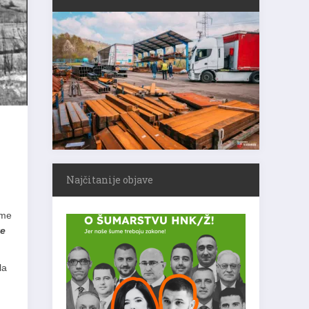
Najčitanije objave
ame
ve
la