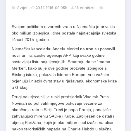
Svijet
29.12.2015. 08:05h
Uredništvo
Svojom politikom otvorenih vrata u Njemačku je privukla
oko milijun izbjeglica i time postala najutjecajnija svjetska
ličnost 2015. godine.
Njemačku kancelarku Angelu Merkel na tron su postavili
novinari francuske agencije AFP, koji svake godine
sastavljaju listu najutjecajnijih. Smatraju da se “mama
Merkel”, kako su je ove godine prozvale izbjeglice s
Bliskog istoka, pokazala liderom Europe. Vrlo važnim
ocjenjuju i njezin čvrst stav u rješavanju ekonomske krize
u Grčkoj.
Drugi najutjecajniji je ruski predsjednik Vladimir Putin.
Novinari su pohvalili njegove pokušaje vezane za
okončanje rata u Siriji. Treći je papa Franjo, ponajviše
zahvaljujući mirenju SAD-a i Kube. Zabilježen će ostati i
utjecaj Parižana, kojih je oko milijun i pol izašlo na ulice
nakon terorističkih napada na Charlie Hebdo u siječnju