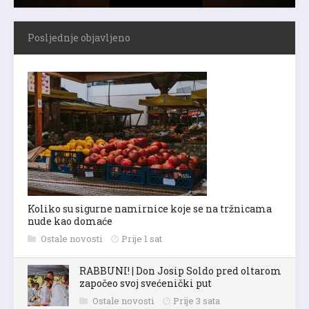
Posljednje objavljeno
Koliko su sigurne namirnice koje se na tržnicama
nude kao domaće
Ostale novosti
Prije 1 sat
RABBUNI! | Don Josip Soldo pred oltarom
započeo svoj svećenički put
Ostale novosti
Prije 3 sata