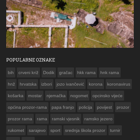
POPULARNE OZNAKE
ČESTITKA RAMSKOG VJESNIKA ZA USKRS 2023. GODINE
bih
crveni križ
Dodik
gračac
hkk rama
hnk rama


hnž
hrvatska
izbori
jozo ivančević
korona
koronavirus
košarka
mostar
njemačka
nogomet
opcinsko vijeće
općina prozor-rama
papa franjo
policija
povijest
prozor
prozor rama
rama
ramski vjesnik
ramsko jezero
rukomet
sarajevo
sport
srednja škola prozor
turnir