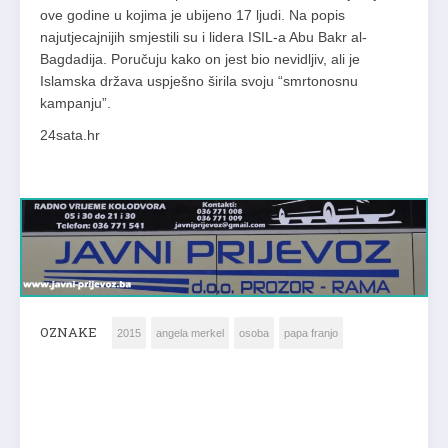
ove godine u kojima je ubijeno 17 ljudi. Na popis
najutjecajnijih smjestili su i lidera ISIL-a Abu Bakr al-
Bagdadija. Poručuju kako on jest bio nevidljiv, ali je
Islamska država uspješno širila svoju “smrtonosnu
kampanju”.
24sata.hr
OZNAKE
2015
angela merkel
osoba
papa franjo