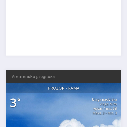
Vremenska prognoza
PROZOR - RAMA
3
°
blaga naoblaka
vlaga: 97%
vjetar: 1m/s SSI
Maks. 3 • Min. 3