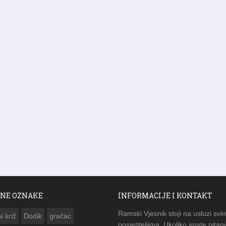
NE OZNAKE
INFORMACIJE I KONTAKT
Ramski Vjesnik stoji na usluzi svi
i križ
Dodik
gračac
posjetiteljima. Ukoliko imate pitanj