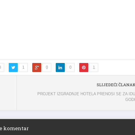
0
1
0
0
1
SLIJEDEĆI ČLANA
PROJEKT IZGRADNJE HOTELA PRENOSI SE ZA ID
GOD
ite komentar