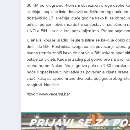
80 KM po kilogramu. Porezni obveznici i druge osobe koj
siječnja i popisne liste dostaviti nadležnom regionalno
dostaviti do 17. siječnja iduće godine kako bi se obraču
odluci, porezni obveznici dužni su dostaviti nadležnom 
UNO-a BiH. I tu nije kraj poskupljenjima. Prema najavama
U analizi koju je uradio Reuters ističe se kako je došlo d
doći i do BiH. Posljedica svega će biti povećanje cijena
ovoga trenda znači kako će gorivo u BiH uskoro opet biti
ostaje za vidjeti. Kada je zadnji put gorivo bilo na ovoj 
cijena hrane. Nakon što je gorivo palo na 1,60 maraka, pro
hoće li opet krenuti inicijative za povećanje cijena hra
znači kako su cijene hrane dva puta podignute zbog iste 
reagirati. Napišite
/Izvor: www.vecernji.ba/