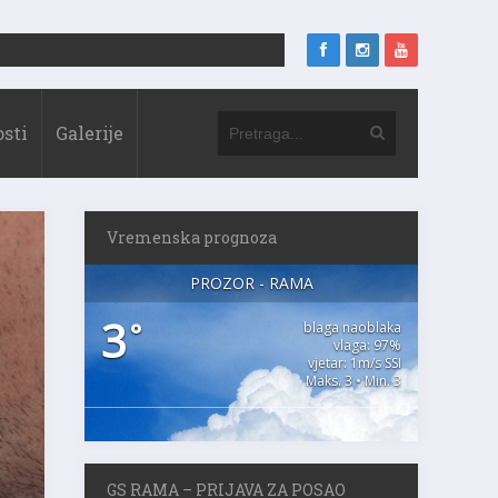
sti
Galerije
Vremenska prognoza
PROZOR - RAMA
3
°
blaga naoblaka
vlaga: 97%
vjetar: 1m/s SSI
Maks. 3 • Min. 3
GS RAMA – PRIJAVA ZA POSAO