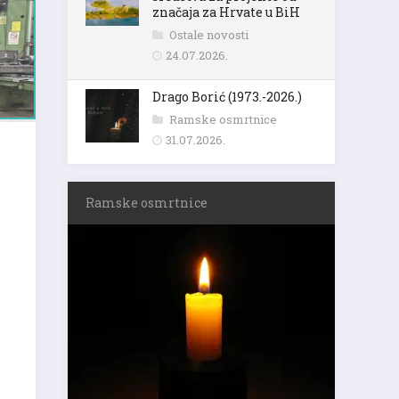
značaja za Hrvate u BiH
Ostale novosti
24.07.2026.
Drago Borić (1973.-2026.)
Ramske osmrtnice
31.07.2026.
Ramske osmrtnice