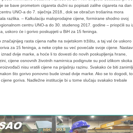
e se bave prometom cigareta dužni su popisati zalihe cigareta na dan 
m centru UNO-a do 7. siječnja 2018., dok se obračun trošarina mora
nala razlika. – Kalkulaciju maloprodajne cijene, formirane shodno ovoj
regionalnom centru UNO-a do 30. studenog 2017. godine – priopćili su i
, uskoro će i gorivo poskupjeti u BiH za 15 feninga.
o značajnijeg rasta cijena nafte na svjetskom tržištu, a taj val će uskoro
 goriva za 15 feninga, a neke crpke su već povećale svoje cijene. Nasta
 iznad dvije marke, a hoće li to dovesti do novih poskupljenja hrane,
razini, cijene osnovnih životnih namirnica podignute su pod izlikom skoka
izvođači nisu vratili cijene na prijašnju razinu. Svakako će biti zanimlj
ne nakon što gorivo ponovno bude iznad dvije marke. Ako se to dogodi, to
cijene goriva. Nadležne institucije bi u tome slučaju svakako trebale