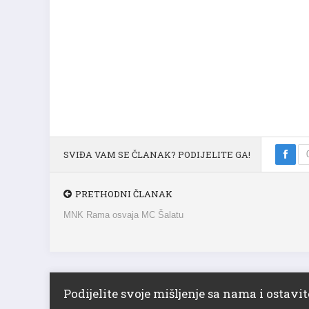
SVIĐA VAM SE ČLANAK? PODIJELITE GA!
PRETHODNI ČLANAK
MNK Rama osvaja MC Šalatu
Podijelite svoje mišljenje sa nama i ostav