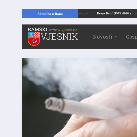
opajući temelje kuće, pronašao vrijedne arheološke ostatke
Drago Borić (197
Aktualno u Rami
24.07.2026. 13:51
Novosti
Gosp