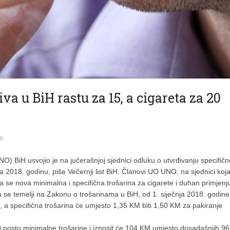
va u BiH rastu za 15, a cigareta za 20
 BiH usvojio je na jučerašnjoj sjednici odluku o utvrđivanju specifičn
 2018. godinu, piše Večernji list BiH. Članovi UO UNO, na sjednici koja
 se nova minimalna i specifična trošarina za cigarete i duhan primjenj
a se temelji na Zakonu o trošarinama u BiH, od 1. siječnja 2018. godine
 a specifična trošarina će umjesto 1,35 KM biti 1,50 KM za pakiranje
0 posto minimalne trošarine i iznosit će 104 KM umjesto dosadašnjih 96