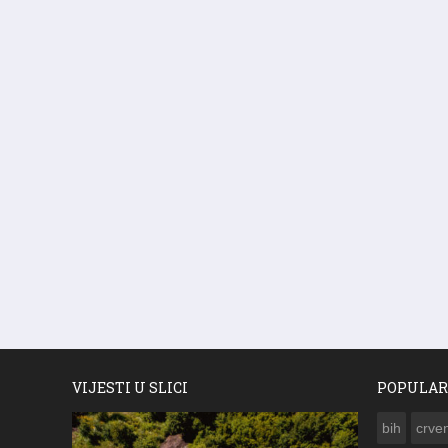
VIJESTI U SLICI
POPULAR
bih
crven