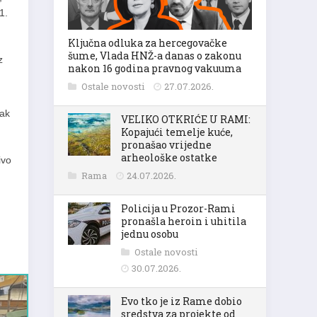
1.
Ključna odluka za hercegovačke
šume, Vlada HNŽ-a danas o zakonu
z
nakon 16 godina pravnog vakuuma
Ostale novosti
27.07.2026.
vak
VELIKO OTKRIĆE U RAMI:
Kopajući temelje kuće,
pronašao vrijedne
arheološke ostatke
ivo
Rama
24.07.2026.
Policija u Prozor-Rami
pronašla heroin i uhitila
jednu osobu
Ostale novosti
30.07.2026.
Evo tko je iz Rame dobio
sredstva za projekte od