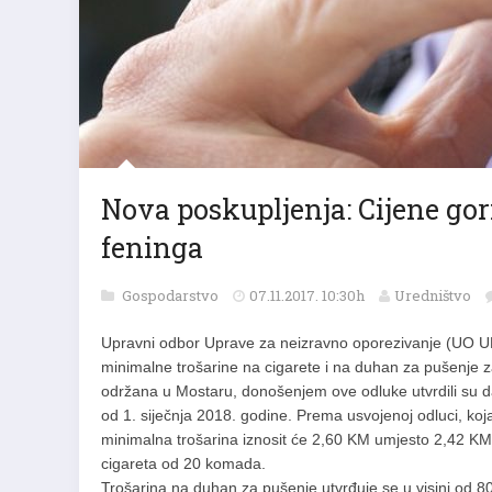
Nova poskupljenja: Cijene gori
feninga
Gospodarstvo
07.11.2017. 10:30h
Uredništvo
Upravni odbor Uprave za neizravno oporezivanje (UO UNO)
minimalne trošarine na cigarete i na duhan za pušenje za
održana u Mostaru, donošenjem ove odluke utvrdili su da
od 1. siječnja 2018. godine. Prema usvojenoj odluci, koj
minimalna trošarina iznosit će 2,60 KM umjesto 2,42 KM,
cigareta od 20 komada.
Trošarina na duhan za pušenje utvrđuje se u visini od 8