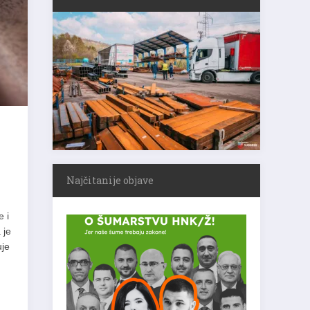
Najčitanije objave
e i
 je
uje
,