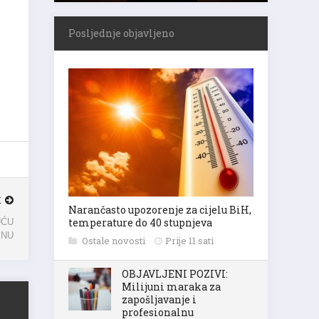
Posljednje objavljeno
K
Narančasto upozorenje za cijelu BiH,
temperature do 40 stupnjeva
UĆU
Ostale novosti
Prije 11 sati
INU
OBJAVLJENI POZIVI:
Milijuni maraka za
zapošljavanje i
profesionalnu