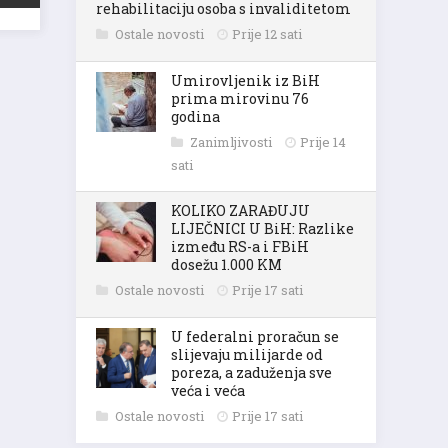
rehabilitaciju osoba s invaliditetom
Ostale novosti
Prije 12 sati
Umirovljenik iz BiH
prima mirovinu 76
godina
Zanimljivosti
Prije 14
sati
KOLIKO ZARAĐUJU
LIJEČNICI U BiH: Razlike
između RS-a i FBiH
dosežu 1.000 KM
Ostale novosti
Prije 17 sati
U federalni proračun se
slijevaju milijarde od
poreza, a zaduženja sve
veća i veća
Ostale novosti
Prije 17 sati