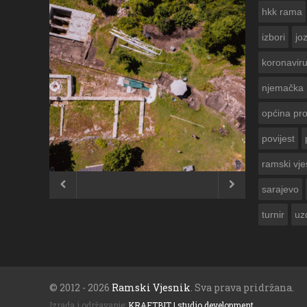
hkk rama
izbori
jo
koronavir
njemačka
općina pr
povijest
ČESTITKA RAMSKOG VJESNIKA ZA
USKRS 2023. GODINE
ramski vje


sarajevo
turnir
uz
© 2012 - 2026
Ramski Vjesnik
. Sva prava pridržana.
Izrada i održavanje:
KRAFTBIT | studio development