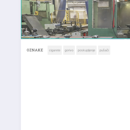
OZNAKE
cigarete
gorivo
poskupljenje
pušači