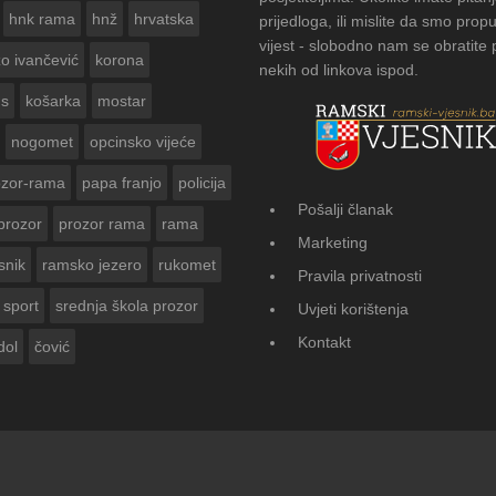
hnk rama
hnž
hrvatska
prijedloga, ili mislite da smo propu
vijest - slobodno nam se obratite
zo ivančević
korona
nekih od linkova ispod.
us
košarka
mostar
nogomet
opcinsko vijeće
ozor-rama
papa franjo
policija
Pošalji članak
prozor
prozor rama
rama
FOTOGALERIJA: Čuvanje o
Marketing
Vasti
snik
ramsko jezero
rukomet
Pravila privatnosti
sport
srednja škola prozor
Uvjeti korištenja
Kontakt
dol
čović