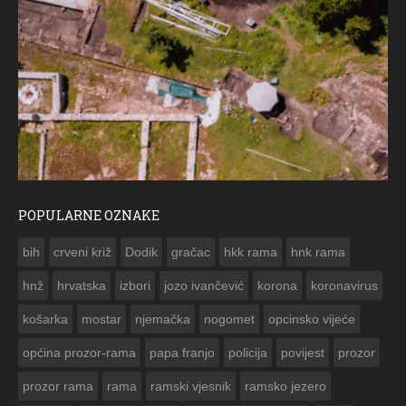
POPULARNE OZNAKE
ČESTITKA RAMSKOG VJESNIKA ZA USKRS 2023. GODINE
bih
crveni križ
Dodik
gračac
hkk rama
hnk rama


hnž
hrvatska
izbori
jozo ivančević
korona
koronavirus
košarka
mostar
njemačka
nogomet
opcinsko vijeće
općina prozor-rama
papa franjo
policija
povijest
prozor
prozor rama
rama
ramski vjesnik
ramsko jezero