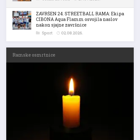
ZAVRŠEN 24. STREETBALL RAMA: Ekipa
CIBONA Aqua Flamm osvojila naslov
nakon sjajne završnice
Sport
02.08.2026.
Ramske osmrtnice