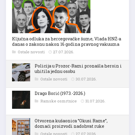
Ključna odluka za hercegovačke šume, Vlada HNŽ-a
danas o zakonu nakon 16 godina pravnog vakuuma
Ostale novosti
27.07.2026.
Policija u Prozor-Rami pronašla heroin i
uhitila jednu osobu
Ostale novosti
30.07.2026.
Drago Borić (1973.-2026.)
Ramske osmrtnice
31.07.2026.
Otvorena kušaonica “Okusi Rame”,
domaći proizvodi nadohvat ruke
Ostale novosti
27.07.2026.