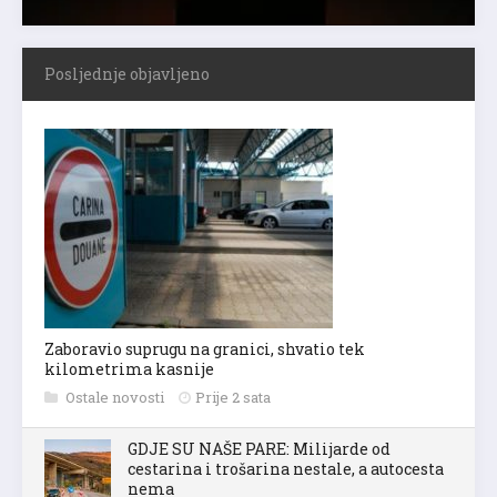
Posljednje objavljeno
Zaboravio suprugu na granici, shvatio tek
kilometrima kasnije
Ostale novosti
Prije 2 sata
GDJE SU NAŠE PARE: Milijarde od
cestarina i trošarina nestale, a autocesta
nema