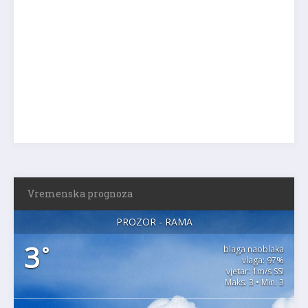
Vremenska prognoza
PROZOR - RAMA
3
°
blaga naoblaka
vlaga: 97%
vjetar: 1m/s SSI
Maks. 3 • Min. 3