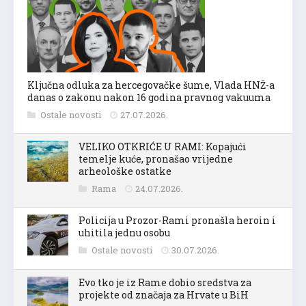
Ključna odluka za hercegovačke šume, Vlada HNŽ-a
danas o zakonu nakon 16 godina pravnog vakuuma
Ostale novosti
27.07.2026.
VELIKO OTKRIĆE U RAMI: Kopajući
temelje kuće, pronašao vrijedne
arheološke ostatke
Rama
24.07.2026.
Policija u Prozor-Rami pronašla heroin i
uhitila jednu osobu
Ostale novosti
30.07.2026.
Evo tko je iz Rame dobio sredstva za
projekte od značaja za Hrvate u BiH