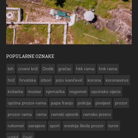
POPULARNE OZNAKE
ČESTITKA RAMSKOG VJESNIKA ZA USKRS 2023. GODINE
bih
crveni križ
Dodik
gračac
hkk rama
hnk rama


hnž
hrvatska
izbori
jozo ivančević
korona
koronavirus
košarka
mostar
njemačka
nogomet
opcinsko vijeće
općina prozor-rama
papa franjo
policija
povijest
prozor
prozor rama
rama
ramski vjesnik
ramsko jezero
rukomet
sarajevo
sport
srednja škola prozor
turnir
uzdol
čović