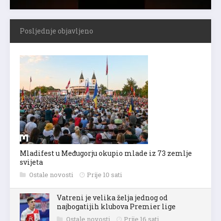
Posljednje objavljeno
Mladifest u Međugorju okupio mlade iz 73 zemlje
svijeta
Ostale novosti
Prije 10 sati
Vatreni je velika želja jednog od
najbogatijih klubova Premier lige
Ostale novosti
Prije 16 sati