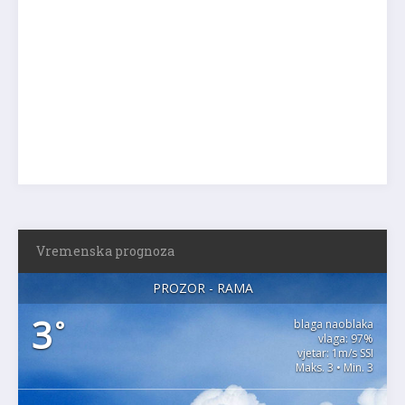
Vremenska prognoza
PROZOR - RAMA
3
°
blaga naoblaka
vlaga: 97%
vjetar: 1m/s SSI
Maks. 3 • Min. 3