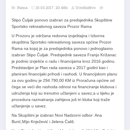
Rama
10.03.2017. 20:48h
Uredništvo
Stipo Čuljak ponovo izabran za predsjednika Skupštine
Sportsko rekreativnog saveza Prozor Rama
U Prozoru je održana redovna izvještajna i Izborna
skupština Sportsko rekreativnog saveza općine Prozor
Rama na kojoj je za predsjednika ponovo i jednoglasno
izabran Stipo Čuljak. Predsjednik saveza Franjo Križanac
je podnio izvješće o radu i financijama kroz 2016.godinu.
Predstavljen je Plan rada saveza u 2017.godini kao i
planirani financijaki prihodi i rashodi. U financijskom planu
za ovu godinu je 294.790,00 KM iz Proračuna općine od
čega se veći dio rashoda odnosi na financiranje klubova i
udruženja koji su trenutno učlanjeni u savez,a u tijeku je
procedura razmatranja zahtjeva još tri kluba koji traže
učlanjenje u savez.
Na Skupštini je izabran Novi Nadzorni odbor: Ana
Burić,Mijo Knježević i Jelena Ćališ.