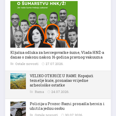
Ključna odluka za hercegovačke šume, Vlada HNŽ-a
danas o zakonu nakon 16 godina pravnog vakuuma
Ostale novosti
27.07.2026.
VELIKO OTKRIĆE U RAMI: Kopajući
temelje kuće, pronašao vrijedne
arheološke ostatke
Rama
24.07.2026.
Policija u Prozor-Rami pronašla heroin i
uhitila jednu osobu
Ostale novosti
30.07.2026.