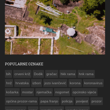
POPULARNE OZNAKE
ČESTITKA RAMSKOG VJESNIKA ZA USKRS 2023. GODINE
bih
crveni križ
Dodik
gračac
hkk rama
hnk rama


hnž
hrvatska
izbori
jozo ivančević
korona
koronavirus
košarka
mostar
njemačka
nogomet
opcinsko vijeće
općina prozor-rama
papa franjo
policija
povijest
prozor