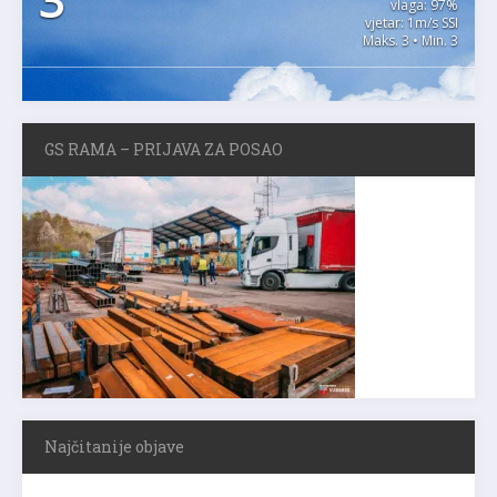
3
vlaga: 97%
vjetar: 1m/s SSI
Maks. 3 • Min. 3
GS RAMA – PRIJAVA ZA POSAO
Najčitanije objave