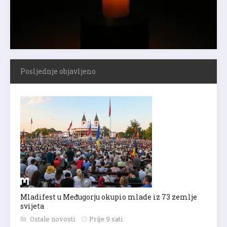
Posljednje objavljeno
Mladifest u Međugorju okupio mlade iz 73 zemlje
svijeta
Ostale novosti
Prije 9 sati