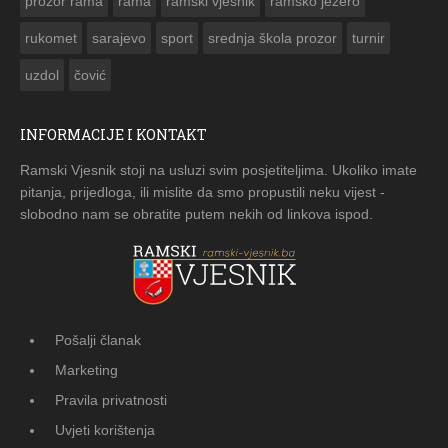
prozor rama
rama
ramski vjesnik
ramsko jezero
rukomet
sarajevo
sport
srednja škola prozor
turnir
uzdol
čović
INFORMACIJE I KONTAKT
Ramski Vjesnik stoji na usluzi svim posjetiteljima. Ukoliko imate
pitanja, prijedloga, ili mislite da smo propustili neku vijest -
slobodno nam se obratite putem nekih od linkova ispod.
Pošalji članak
Marketing
Pravila privatnosti
Uvjeti korištenja