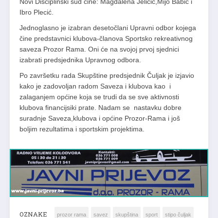
Novi Disciplinski sud čine: Magdalena Jeličić,Mijo Babić i
Ibro Plecić.
Jednoglasno je izabran desetočlani Upravni odbor kojega
čine predstavnici klubova-članova Sportsko rekreativnog
saveza Prozor Rama. Oni će na svojoj prvoj sjednici
izabrati predsjednika Upravnog odbora.
Po završetku rada Skupštine predsjednik Čuljak je izjavio
kako je zadovoljan radom Saveza i klubova kao i
zalaganjem općine koja se trudi da se sve aktivnosti
klubova financijsiki prate. Nadam se nastavku dobre
suradnje Saveza,klubova i općine Prozor-Rama i još
boljim rezultatima i sportskim projektima.
OZNAKE
prozor rama
savez
skupština
sport
stipo čuljak