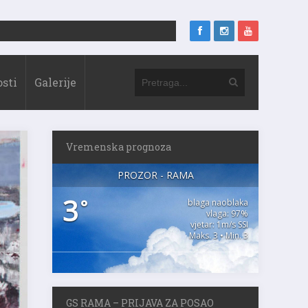
sti
Galerije
Vremenska prognoza
PROZOR - RAMA
3
°
blaga naoblaka
vlaga: 97%
vjetar: 1m/s SSI
Maks. 3 • Min. 3
GS RAMA – PRIJAVA ZA POSAO