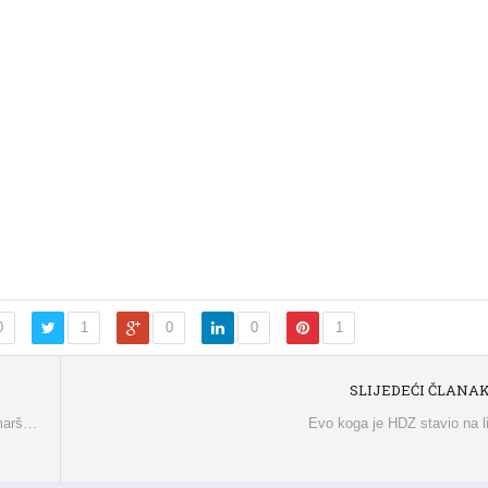
0
1
0
0
1
SLIJEDEĆI ČLANA
 marš…
Evo koga je HDZ stavio na l