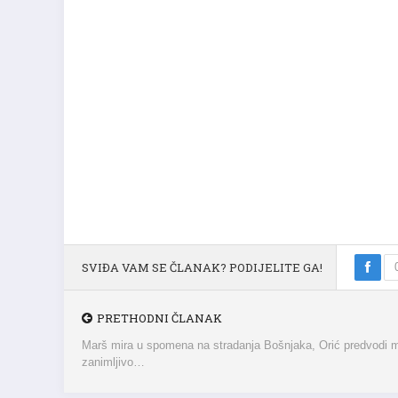
SVIĐA VAM SE ČLANAK? PODIJELITE GA!
PRETHODNI ČLANAK
Marš mira u spomena na stradanja Bošnjaka, Orić predvodi
zanimljivo…