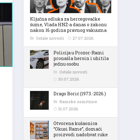
ama
olje
Ključna odluka za hercegovačke
šume, Vlada HNŽ-a danas o zakonu
i
nakon 16 godina pravnog vakuuma
Ostale novosti
27.07.2026.
Policija u Prozor-Rami
pronašla heroin i uhitila
jednu osobu
Ostale novosti
30.07.2026.
Drago Borić (1973.-2026.)
Ramske osmrtnice
31.07.2026.
Otvorena kušaonica
“Okusi Rame”, domaći
proizvodi nadohvat ruke