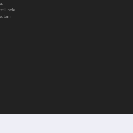
a,
stili neku
 putem
 Čuvanje običaja u Donjoj
FOTO: Obnova rimske cisterne na
arheološkom nalazištu Gradac