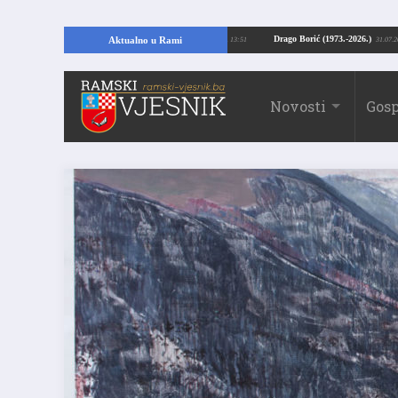
ajući temelje kuće, pronašao vrijedne arheološke ostatke
Drago Borić (1973.-
Aktualno u Rami
24.07.2026. 13:51
Novosti
Gosp