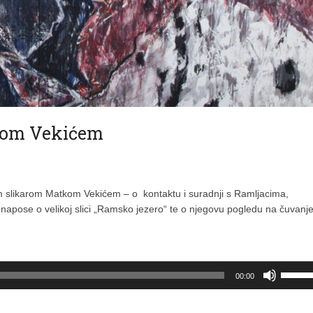
kom Vekićem
slikarom Matkom Vekićem – o kontaktu i suradnji s Ramljacima,
 napose o velikoj slici „Ramsko jezero“ te o njegovu pogledu na čuvanj
Upotrij
00:00
tipke
s