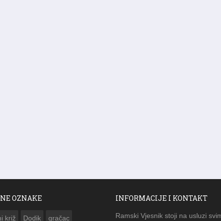
NE OZNAKE
INFORMACIJE I KONTAKT
Ramski Vjesnik stoji na usluzi svi
i križ
Dodik
gračac