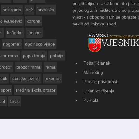
posjetiteljima. Ukoliko imate pitanj
hnk rama
hnž
hrvatska
prijedloga, ili mislite da smo propu
vijest - slobodno nam se obratite
zo ivančević
korona
nekih od linkova ispod.
us
košarka
mostar
nogomet
opcinsko vijeće
ozor-rama
papa franjo
policija
Pošalji članak
prozor
prozor rama
rama
 ZA
FOTOGALERIJA:
Marketing
Vasti
snik
ramsko jezero
rukomet
Pravila privatnosti
sport
srednja škola prozor
Uvjeti korištenja
Kontakt
dol
čović