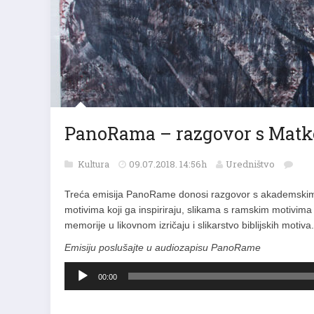
PanoRama – razgovor s Mat
Kultura
09.07.2018. 14:56h
Uredništvo
Treća emisija PanoRame donosi razgovor s akademskim 
motivima koji ga inspiriraju, slikama s ramskim motivima
memorije u likovnom izričaju i slikarstvo biblijskih motiva.
Emisiju poslušajte u audiozapisu PanoRame
Reproduktor
00:00
audiozapisa