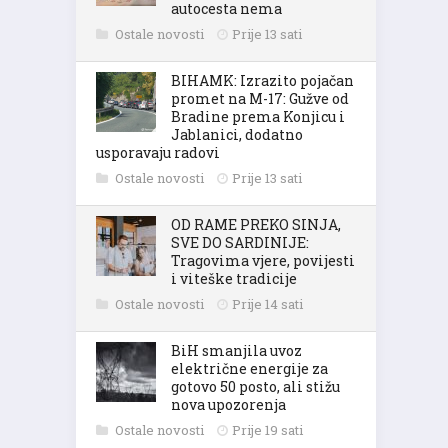
autocesta nema
Ostale novosti
Prije 13 sati
BIHAMK: Izrazito pojačan
promet na M-17: Gužve od
Bradine prema Konjicu i
Jablanici, dodatno
usporavaju radovi
Ostale novosti
Prije 13 sati
OD RAME PREKO SINJA,
SVE DO SARDINIJE:
Tragovima vjere, povijesti
i viteške tradicije
Ostale novosti
Prije 14 sati
BiH smanjila uvoz
električne energije za
gotovo 50 posto, ali stižu
nova upozorenja
Ostale novosti
Prije 19 sati