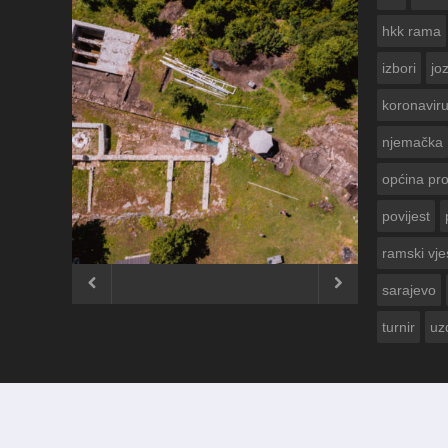
hkk rama
izbori
jo
koronavir
njemačka
općina pr
povijest
ČESTITKA RAMSKOG VJESNIKA
USKRS 2023. GODINE
ramski vje


sarajevo
turnir
uz
© 2012 - 2026
Ramski Vjesnik
. Sva prava pridržana.