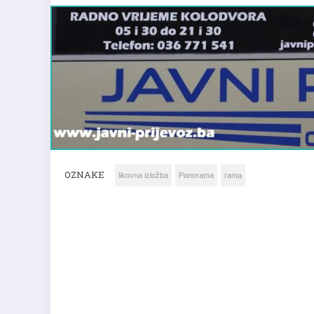
OZNAKE
likovna izložba
Panorama
rama