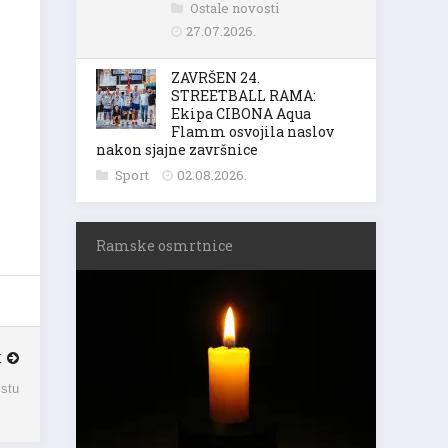
Ostale novosti
27.07.2026.
ZAVRŠEN 24.
STREETBALL RAMA:
Ekipa CIBONA Aqua
Flamm osvojila naslov
nakon sjajne završnice
Sport
02.08.2026.
Ramske osmrtnice
K
istu