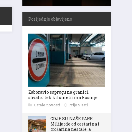
Posljednje objavljeno
Zaboravio suprugu na granici,
shvatio tek kilometrima kasnije
Ostale novosti
Prije 9 sati
GDJE SU NAŠE PARE:
Milijarde od cestarina i
trošarina nestale, a