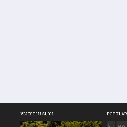
VIJESTI U SLICI
POPULAR
bih
crven