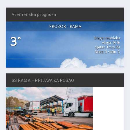
Vremenska prognoza
PROZOR - RAMA
3
°
blaga naoblaka
vlaga: 97%
vjetar: 1m/s SSI
Maks. 3 • Min. 3
GS RAMA – PRIJAVA ZA POSAO