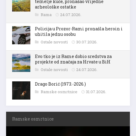
temelje kuće, pronašao vrijedne
arheološke ostatke
Rama
24.07.2026.
Policija u Prozor-Rami pronašla heroin i
uhitila jednu osobu
Ostale novosti
30.07.2026.
Evo tko je iz Rame dobio sredstva za
projekte od značaja za Hrvate u BiH
Ostale novosti
24.07.2026.
Drago Borić (1973.-2026.)
Ramske osmrtnice
31.07.2026.
Ramske osmrtnice