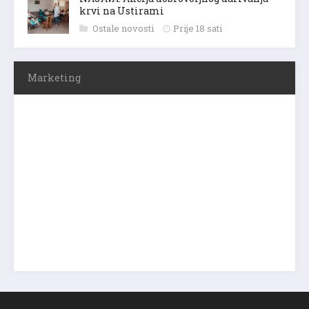
krvi na Ustirami
Ostale novosti
Prije 18 sati
Marketing