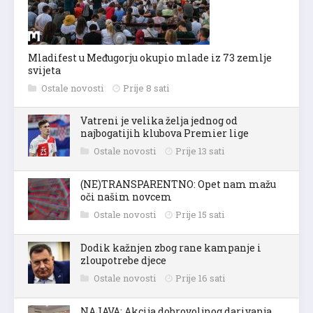
Mladifest u Međugorju okupio mlade iz 73 zemlje
svijeta
Ostale novosti
Prije 8 sati
Vatreni je velika želja jednog od
najbogatijih klubova Premier lige
Ostale novosti
Prije 13 sati
(NE)TRANSPARENTNO: Opet nam mažu
oči našim novcem
Ostale novosti
Prije 15 sati
Dodik kažnjen zbog rane kampanje i
zloupotrebe djece
Ostale novosti
Prije 16 sati
NAJAVA: Akcija dobrovoljnog darivanja