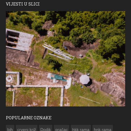
VIJESTI U SLICI
POPULARNE OZNAKE
ČESTITKA RAMSKOG VJESNIKA ZA USKRS 2023. GODINE
bih
crveni križ
Dodik
gračac
hkk rama
hnk rama