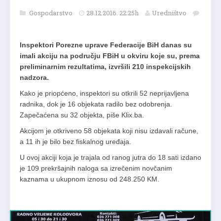
Gospodarstvo
28.12.2016. 22:25h
Uredništvo
Inspektori Porezne uprave Federacije BiH danas su
imali akciju na području FBiH u okviru koje su, prema
preliminarnim rezultatima, izvršili 210 inspekcijskih
nadzora.
Kako je priopćeno, inspektori su otkrili 52 neprijavljena
radnika, dok je 16 objekata radilo bez odobrenja.
Zapečaćena su 32 objekta, piše Klix.ba.
Akcijom je otkriveno 58 objekata koji nisu izdavali račune,
a 11 ih je bilo bez fiskalnog uređaja.
U ovoj akciji koja je trajala od ranog jutra do 18 sati izdano
je 109 prekršajnih naloga sa izrečenim novčanim
kaznama u ukupnom iznosu od 248.250 KM.