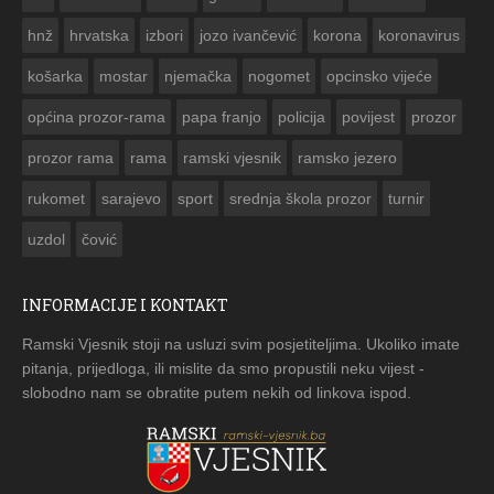


hnž
hrvatska
izbori
jozo ivančević
korona
koronavirus
košarka
mostar
njemačka
nogomet
opcinsko vijeće
općina prozor-rama
papa franjo
policija
povijest
prozor
prozor rama
rama
ramski vjesnik
ramsko jezero
rukomet
sarajevo
sport
srednja škola prozor
turnir
uzdol
čović
INFORMACIJE I KONTAKT
Ramski Vjesnik stoji na usluzi svim posjetiteljima. Ukoliko imate
pitanja, prijedloga, ili mislite da smo propustili neku vijest -
slobodno nam se obratite putem nekih od linkova ispod.