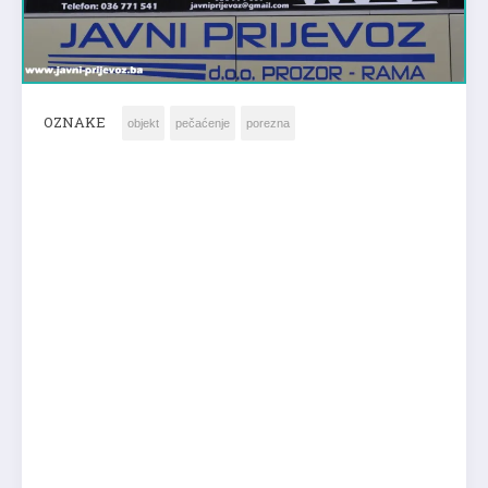
OZNAKE
objekt
pečaćenje
porezna