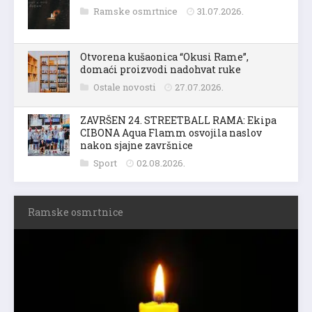
Ramske osmrtnice
31.07.2026.
Otvorena kušaonica “Okusi Rame”,
domaći proizvodi nadohvat ruke
Ostale novosti
27.07.2026.
ZAVRŠEN 24. STREETBALL RAMA: Ekipa
CIBONA Aqua Flamm osvojila naslov
nakon sjajne završnice
Sport
02.08.2026.
Ramske osmrtnice