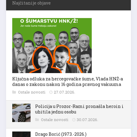
Najčitanije objave
Ključna odluka za hercegovačke šume, Vlada HNŽ-a
danas o zakonu nakon 16 godina pravnog vakuuma
Ostale novosti
27.07.2026.
Policija u Prozor-Rami pronašla heroin i
uhitila jednu osobu
Ostale novosti
30.07.2026.
Drago Borić (1973.-2026.)