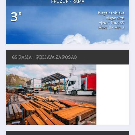
PROZOR - RAMA
3
°
blaga naoblaka
vlaga: 97%
vjetar: 1m/s SSI
Maks. 3 • Min. 3
GS RAMA – PRIJAVA ZA POSAO