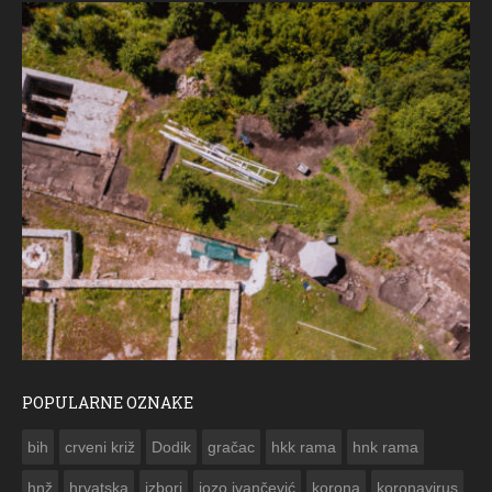
POPULARNE OZNAKE
ČESTITKA RAMSKOG VJESNIKA ZA USKRS 2023. GODINE
bih
crveni križ
Dodik
gračac
hkk rama
hnk rama


hnž
hrvatska
izbori
jozo ivančević
korona
koronavirus