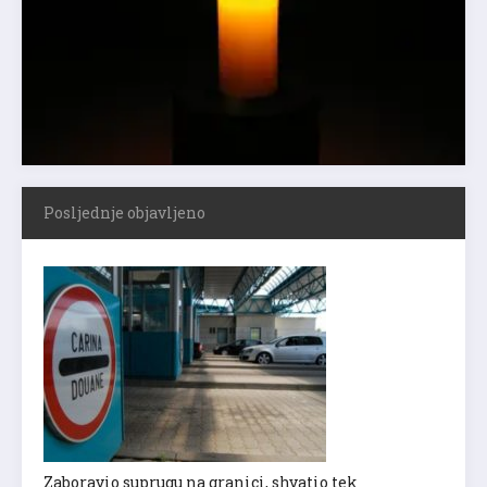
Posljednje objavljeno
Zaboravio suprugu na granici, shvatio tek