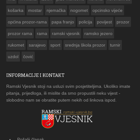
košarka
mostar
njemačka
nogomet
opcinsko vijeće
općina prozor-rama
papa franjo
policija
povijest
prozor
prozor rama
rama
ramski vjesnik
ramsko jezero
rukomet
sarajevo
sport
srednja škola prozor
turnir
uzdol
čović
INFORMACIJE I KONTAKT
Ramski Vjesnik stoji na usluzi svim posjetiteljima. Ukoliko imate
pitanja, prijedloga, ili mislite da smo propustili neku vijest -
slobodno nam se obratite putem nekih od linkova ispod.
Pošalji članak