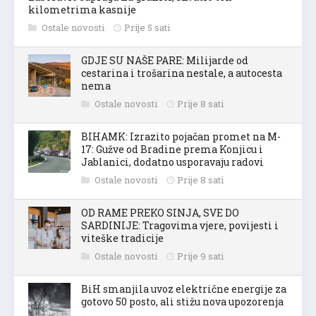
kilometrima kasnije
Ostale novosti
Prije 5 sati
GDJE SU NAŠE PARE: Milijarde od
cestarina i trošarina nestale, a autocesta
nema
Ostale novosti
Prije 8 sati
BIHAMK: Izrazito pojačan promet na M-
17: Gužve od Bradine prema Konjicu i
Jablanici, dodatno usporavaju radovi
Ostale novosti
Prije 8 sati
OD RAME PREKO SINJA, SVE DO
SARDINIJE: Tragovima vjere, povijesti i
viteške tradicije
Ostale novosti
Prije 9 sati
BiH smanjila uvoz električne energije za
gotovo 50 posto, ali stižu nova upozorenja