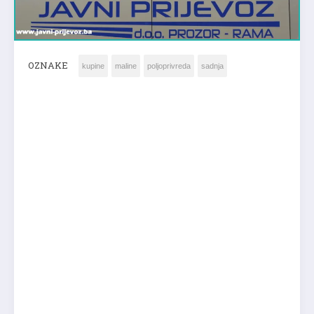
OZNAKE
kupine
maline
poljoprivreda
sadnja