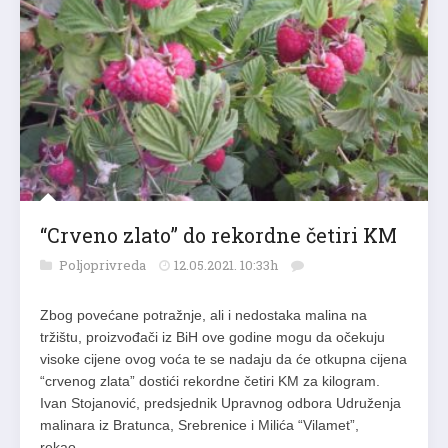
“Crveno zlato” do rekordne četiri KM
Poljoprivreda
12.05.2021. 10:33h
Zbog povećane potražnje, ali i nedostaka malina na
tržištu, proizvođači iz BiH ove godine mogu da očekuju
visoke cijene ovog voća te se nadaju da će otkupna cijena
“crvenog zlata” dostići rekordne četiri KM za kilogram.
Ivan Stojanović, predsjednik Upravnog odbora Udruženja
malinara iz Bratunca, Srebrenice i Milića “Vilamet”,
rekao…