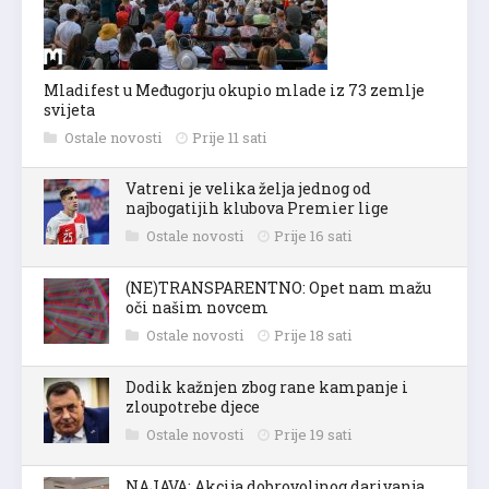
Mladifest u Međugorju okupio mlade iz 73 zemlje
svijeta
Ostale novosti
Prije 11 sati
Vatreni je velika želja jednog od
najbogatijih klubova Premier lige
Ostale novosti
Prije 16 sati
(NE)TRANSPARENTNO: Opet nam mažu
oči našim novcem
Ostale novosti
Prije 18 sati
Dodik kažnjen zbog rane kampanje i
zloupotrebe djece
Ostale novosti
Prije 19 sati
NAJAVA: Akcija dobrovoljnog darivanja