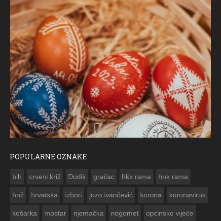
POPULARNE OZNAKE
ČESTITKA RAMSKOG VJESNIKA ZA USKRS 2023. GODINE
bih
crveni križ
Dodik
gračac
hkk rama
hnk rama


hnž
hrvatska
izbori
jozo ivančević
korona
koronavirus
košarka
mostar
njemačka
nogomet
opcinsko vijeće