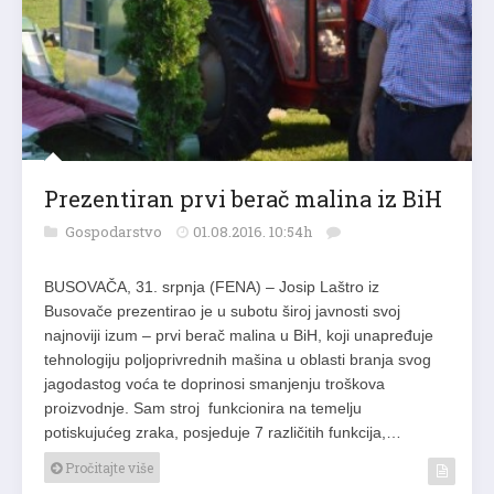
Prezentiran prvi berač malina iz BiH
Gospodarstvo
01.08.2016. 10:54h
BUSOVAČA, 31. srpnja (FENA) – Josip Laštro iz
Busovače prezentirao je u subotu široj javnosti svoj
najnoviji izum – prvi berač malina u BiH, koji unapređuje
tehnologiju poljoprivrednih mašina u oblasti branja svog
jagodastog voća te doprinosi smanjenju troškova
proizvodnje. Sam stroj funkcionira na temelju
potiskujućeg zraka, posjeduje 7 različitih funkcija,…
Pročitajte više