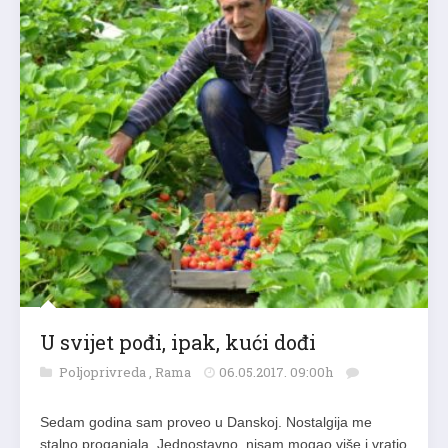
U svijet pođi, ipak, kući dođi
Poljoprivreda
,
Rama
06.05.2017. 09:00h
Sedam godina sam proveo u Danskoj. Nostalgija me
stalno proganjala. Jednostavno, nisam mogao više i vratio