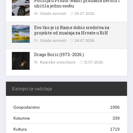
Policija u Prozor-Rami pronašla heroin i
uhitila jednu osobu
Ostale novosti
30.07.2026.
Evo tko je iz Rame dobio sredstva za
projekte od značaja za Hrvate u BiH
Ostale novosti
24.07.2026.
Drago Borić (1973.-2026.)
Ramske osmrtnice
31.07.2026.
Kategorije sadržaja
Gospodarstvo
1006
Kolumne
339
Kultura
1719