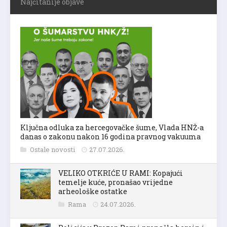
Najčitanije objave
Ključna odluka za hercegovačke šume, Vlada HNŽ-a
danas o zakonu nakon 16 godina pravnog vakuuma
Ostale novosti
27.07.2026.
VELIKO OTKRIĆE U RAMI: Kopajući
temelje kuće, pronašao vrijedne
arheološke ostatke
Rama
24.07.2026.