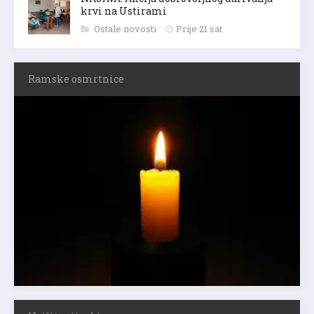
krvi na Ustirami
Ostale novosti
Prije 21 sat
Ramske osmrtnice