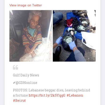
View image on Twitter
Gulf Daily News
✔
@GDNonline
PHOTOS: Lebanese beggar dies, leaving behind
a fortune
https://
bit.ly/2k5YqgG
#
Lebanon
#
Beirut