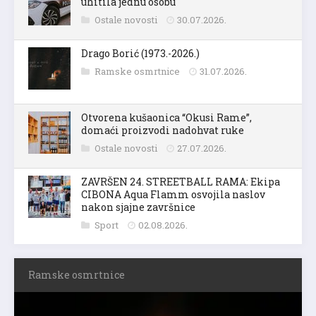
uhitila jednu osobu
Ostale novosti
30.07.2026.
Drago Borić (1973.-2026.)
Ramske osmrtnice
31.07.2026.
Otvorena kušaonica “Okusi Rame”,
domaći proizvodi nadohvat ruke
Ostale novosti
27.07.2026.
ZAVRŠEN 24. STREETBALL RAMA: Ekipa
CIBONA Aqua Flamm osvojila naslov
nakon sjajne završnice
Sport
02.08.2026.
Ramske osmrtnice