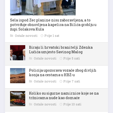
Sela ispod Zec planine nisu zaboravljena, a to
potvrđuje obnovljena kapelica na Bilića groblju u
župi Solakova Kula
Ostale novosti
Prije 1 sat
Biraju li hrvatski branitelji Zdenka
Lučića umjesto Savinog Malog
Ostale novosti
Prije 5 sati
Policija upozorava vozače zbog divljih
konja na cestama u HBŽ-u
Ostale novosti
Prije 7 sati
Koliko su sigurne namirnice koje se na
tržnicama nude kao domaće
Ostale novosti
Prije 10 sati