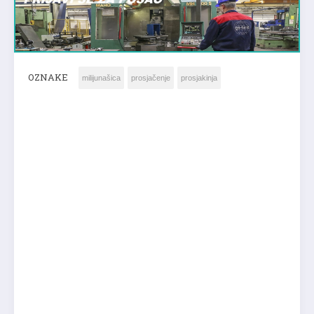
OZNAKE
milijunašica
prosjačenje
prosjakinja