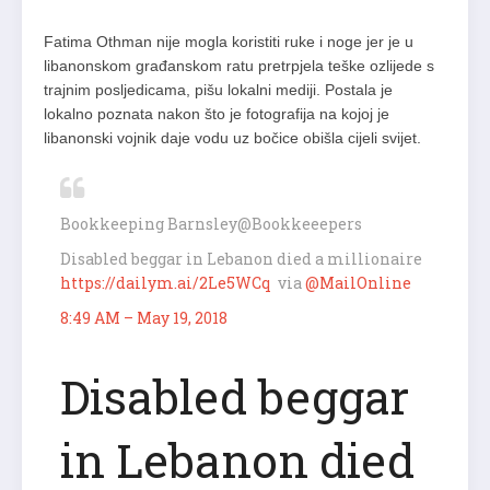
Fatima Othman nije mogla koristiti ruke i noge jer je u
libanonskom građanskom ratu pretrpjela teške ozlijede s
trajnim posljedicama, pišu lokalni mediji. Postala je
lokalno poznata nakon što je fotografija na kojoj je
libanonski vojnik daje vodu uz bočice obišla cijeli svijet.
Bookkeeping Barnsley
@Bookkeeepers
Disabled beggar in Lebanon died a millionaire
https://
dailym.ai/2Le5WCq
via
@
MailOnline
8:49 AM – May 19, 2018
Disabled beggar
in Lebanon died