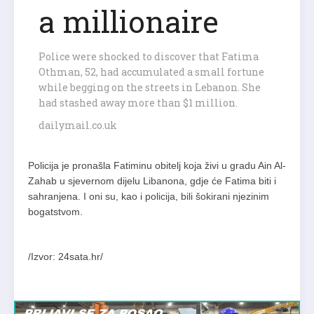
a millionaire
Police were shocked to discover that Fatima
Othman, 52, had accumulated a small fortune
while begging on the streets in Lebanon. She
had stashed away more than $1 million.
dailymail.co.uk
Policija je pronašla Fatiminu obitelj koja živi u gradu Ain Al-
Zahab u sjevernom dijelu Libanona, gdje će Fatima biti i
sahranjena. I oni su, kao i policija, bili šokirani njezinim
bogatstvom.
/Izvor: 24sata.hr/