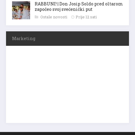
RABBUNI! | Don Josip Soldo pred oltarom
započeo svoj svećenički put
Ostale novosti
Prije 12 sati
Marketing