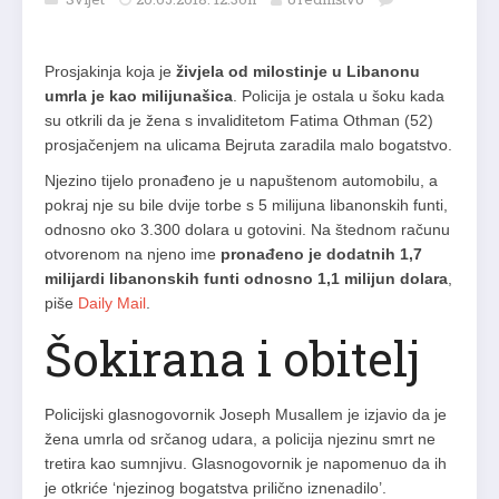
Prosjakinja koja je
živjela od milostinje u Libanonu
umrla je kao milijunašica
. Policija je ostala u šoku kada
su otkrili da je žena s invaliditetom Fatima Othman (52)
prosjačenjem na ulicama Bejruta zaradila malo bogatstvo.
Njezino tijelo pronađeno je u napuštenom automobilu, a
pokraj nje su bile dvije torbe s 5 milijuna libanonskih funti,
odnosno oko 3.300 dolara u gotovini. Na štednom računu
otvorenom na njeno ime
pronađeno je dodatnih 1,7
milijardi libanonskih funti odnosno 1,1 milijun dolara
,
piše
Daily Mail
.
Šokirana i obitelj
Policijski glasnogovornik Joseph Musallem je izjavio da je
žena umrla od srčanog udara, a policija njezinu smrt ne
tretira kao sumnjivu. Glasnogovornik je napomenuo da ih
je otkriće ‘njezinog bogatstva prilično iznenadilo’.