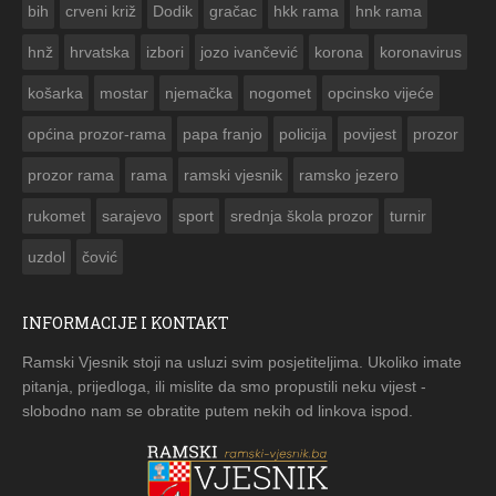
bih
crveni križ
Dodik
gračac
hkk rama
hnk rama


hnž
hrvatska
izbori
jozo ivančević
korona
koronavirus
košarka
mostar
njemačka
nogomet
opcinsko vijeće
općina prozor-rama
papa franjo
policija
povijest
prozor
prozor rama
rama
ramski vjesnik
ramsko jezero
rukomet
sarajevo
sport
srednja škola prozor
turnir
uzdol
čović
INFORMACIJE I KONTAKT
Ramski Vjesnik stoji na usluzi svim posjetiteljima. Ukoliko imate
pitanja, prijedloga, ili mislite da smo propustili neku vijest -
slobodno nam se obratite putem nekih od linkova ispod.