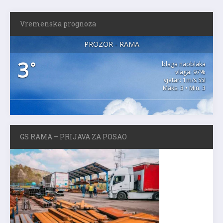
Vremenska prognoza
PROZOR - RAMA
3
°
blaga naoblaka
vlaga: 97%
vjetar: 1m/s SSI
Maks. 3 • Min. 3
GS RAMA – PRIJAVA ZA POSAO