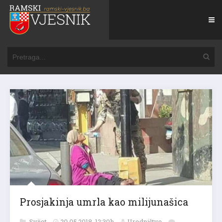
Prosjakinja umrla kao milijunašica
Svijet
20.05.2018. 12:30h
Uredništvo