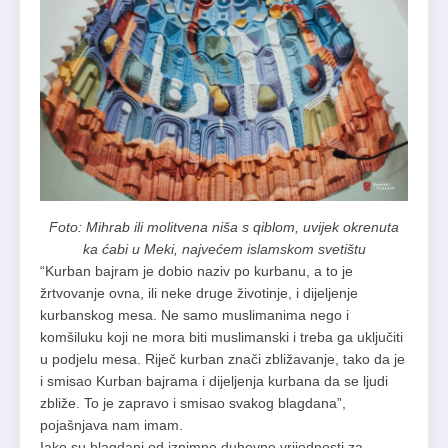
Foto: Mihrab ili molitvena niša s qiblom, uvijek okrenuta
ka ćabi u Meki, najvećem islamskom svetištu
“Kurban bajram je dobio naziv po kurbanu, a to je
žrtvovanje ovna, ili neke druge životinje, i dijeljenje
kurbanskog mesa. Ne samo muslimanima nego i
komšiluku koji ne mora biti muslimanski i treba ga uključiti
u podjelu mesa. Riječ kurban znači zbližavanje, tako da je
i smisao Kurban bajrama i dijeljenja kurbana da se ljudi
zbliže. To je zapravo i smisao svakog blagdana”,
pojašnjava nam imam.
Iako su blagdani od iznimne duhovne vrijednosti za