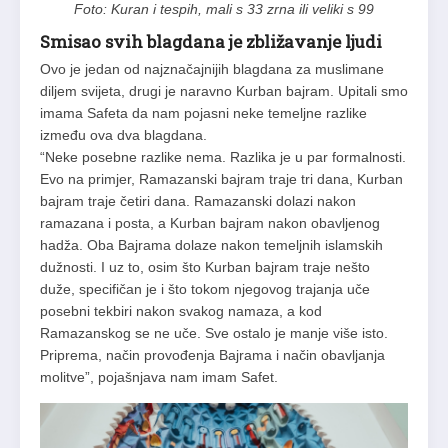
Foto: Kuran i tespih, mali s 33 zrna ili veliki s 99
Smisao svih blagdana je zbližavanje ljudi
Ovo je jedan od najznačajnijih blagdana za muslimane
diljem svijeta, drugi je naravno Kurban bajram. Upitali smo
imama Safeta da nam pojasni neke temeljne razlike
između ova dva blagdana.
“Neke posebne razlike nema. Razlika je u par formalnosti.
Evo na primjer, Ramazanski bajram traje tri dana, Kurban
bajram traje četiri dana. Ramazanski dolazi nakon
ramazana i posta, a Kurban bajram nakon obavljenog
hadža. Oba Bajrama dolaze nakon temeljnih islamskih
dužnosti. I uz to, osim što Kurban bajram traje nešto
duže, specifičan je i što tokom njegovog trajanja uče
posebni tekbiri nakon svakog namaza, a kod
Ramazanskog se ne uče. Sve ostalo je manje više isto.
Priprema, način provođenja Bajrama i način obavljanja
molitve”, pojašnjava nam imam Safet.