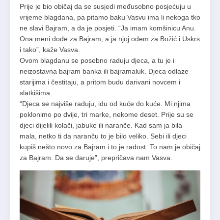
Prije je bio običaj da se susjedi međusobno posjećuju u
vrijeme blagdana, pa pitamo baku Vasvu ima li nekoga tko
ne slavi Bajram, a da je posjeti. “Ja imam komšinicu Anu.
Ona meni dođe za Bajram, a ja njoj odem za Božić i Uskrs
i tako”, kaže Vasva.
Ovom blagdanu se posebno raduju djeca, a tu je i
neizostavna bajram banka ili bajramaluk. Djeca odlaze
starijima i čestitaju, a pritom budu darivani novcem i
slatkišima.
“Djeca se najviše raduju, idu od kuće do kuće. Mi njima
poklonimo po dvije, tri marke, nekome deset. Prije su se
djeci dijelili kolači, jabuke ili naranče. Kad sam ja bila
mala, netko ti da naranču to je bilo veliko. Sebi ili djeci
kupiš nešto novo za Bajram i to je radost. To nam je običaj
za Bajram. Da se daruje”, prepričava nam Vasva.