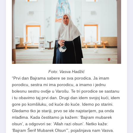
Foto: Vasva Hadžić
“Prvi dan Bajrama sabere se sva porodica. Ja imam
porodicu, sestra mi ima porodicu, a imamo i jednu
bolesnu sestru ovdje u Varošu. Te tri porodice se sastanu
i tu obavimo taj prvi dan. Drugi dan idem svojoj kući, idem
gore po komšiluku, od kuće do kuće. Idemo po starini.
Gledamo tko je stariji, prvo se ide najstarijem, pa onda
mlađima. Kada čestitamo ja kažem: ‘Bajram mubarek
olsun’, a odgovori se: ‘Allah razi olsun’. Netko kaže:
‘Bajram Šerif Mubarek Olsun'”, pojašnjava nam Vasva.