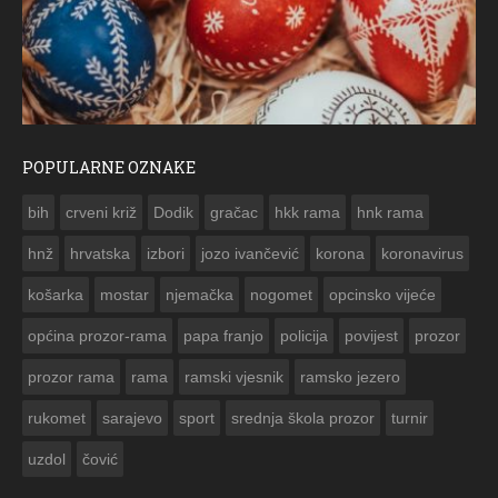
POPULARNE OZNAKE
ESTITKA RAMSKOG VJESNIKA ZA USKRS 2023. GODINE
bih
crveni križ
Dodik
gračac
hkk rama
hnk rama


hnž
hrvatska
izbori
jozo ivančević
korona
koronavirus
košarka
mostar
njemačka
nogomet
opcinsko vijeće
općina prozor-rama
papa franjo
policija
povijest
prozor
prozor rama
rama
ramski vjesnik
ramsko jezero
rukomet
sarajevo
sport
srednja škola prozor
turnir
uzdol
čović