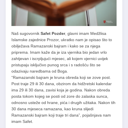
Naš sugovornik
Safet Pozder
, glavni imam Medžlisa
Islamske zajednice Prozor, ukratko nam je opisao što to
obilježava Ramazanski bajram i kako se za njega
priprema. Imam kaže da je iza vjernika bio jedan vrlo
zahtjevan i iscrpljujući mjesec, ali kojem vjernici uvijek
pristupaju isključivo punog srca i s radošću što se
odazivaju naredbama od Boga.
“Ramazanski bajram je kruna obreda koji se zove post.
Post traje 29 ili 30 dana, obzirom da hidžretski kalendar
ima 29 ili 30 dana, zavisi koja je godina. Nakon obreda
posta tokom kojeg se posti od zore do zalaska sunca,
odnosno usteže od hrane, pića i drugih užitaka. Nakon tih
30 dana mjeseca ramazana, kao kruna slijedi
Ramazanski bajram koji traje tri dana”, pojašnjava nam
imam Safet.