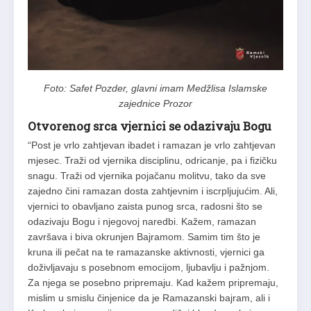
Foto: Safet Pozder, glavni imam Medžlisa Islamske
zajednice Prozor
Otvorenog srca vjernici se odazivaju Bogu
“Post je vrlo zahtjevan ibadet i ramazan je vrlo zahtjevan
mjesec. Traži od vjernika disciplinu, odricanje, pa i fizičku
snagu. Traži od vjernika pojačanu molitvu, tako da sve
zajedno čini ramazan dosta zahtjevnim i iscrpljujućim. Ali,
vjernici to obavljano zaista punog srca, radosni što se
odazivaju Bogu i njegovoj naredbi. Kažem, ramazan
završava i biva okrunjen Bajramom. Samim tim što je
kruna ili pečat na te ramazanske aktivnosti, vjernici ga
doživljavaju s posebnom emocijom, ljubavlju i pažnjom.
Za njega se posebno pripremaju. Kad kažem pripremaju,
mislim u smislu činjenice da je Ramazanski bajram, ali i