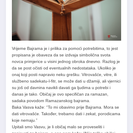
Vrijeme Bajrama je i prilika za pomoći potrebitima, to jest
propisana je obaveza
da se izdvaja simbolična svota
novca primjerice u visini jednog obroka dnevno. Razlog je
da se post očisti od eventualnih nedostataka. Ukoliko je
onaj koji posti napravio neku grešku.
Vitrovašće, vitre, ili
službeno sadekatu-l-fitr, se može dati u džamiji, ali vjernici
su još od davnina navikli davati ga ljudima u potrebi i
danas je tako. Običaj je ovo specifičan za ramazan,
sadaka povodom Ramazanskog bajrama.
Baka Vasva kaže: “To mi obavimo prije Bajrama. Mora se
dati vitrovašće. Također, trebamo dati i zekat, porodicama
koje nemaju.”
Upitali smo Vasvu, je li običaj malo se proveseliti i