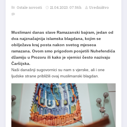
Ostale novosti
21.04.2023. 07:56h
Uredništvo
Muslimani danas slave Ramazanski bajram, jedan od
dva najznačajnija islamska blagdana, kojim se
obilježava kraj posta nakon svetog mjeseca
ramazana. Ovom smo prigodom posjetili Nuhefendića
džamiju u Prozoru ili kako je vjernici često nazivaju
Čaršijska.
Naši današnji sugovornici su nam s vjerske, ali i one
ljudske strane približili ovaj muslimanski blagdan.