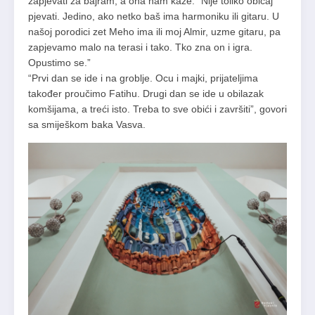
zapjevati za bajram, a ona nam kaže: “Nije toliko običaj
pjevati. Jedino, ako netko baš ima harmoniku ili gitaru. U
našoj porodici zet Meho ima ili moj Almir, uzme gitaru, pa
zapjevamo malo na terasi i tako. Tko zna on i igra.
Opustimo se.”
“Prvi dan se ide i na groblje. Ocu i majki, prijateljima
također proučimo Fatihu. Drugi dan se ide u obilazak
komšijama, a treći isto. Treba to sve obići i završiti”, govori
sa smiješkom baka Vasva.