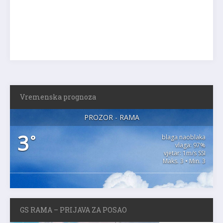
Vremenska prognoza
PROZOR - RAMA
3
°
blaga naoblaka
vlaga: 97%
vjetar: 1m/s SSI
Maks. 3 • Min. 3
GS RAMA – PRIJAVA ZA POSAO