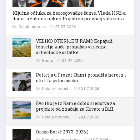
Ključna odluka za hercegovačke šume, Vlada HNŽ-a
danas o zakonu nakon 16 godina pravnog vakuuma
Ostale novosti
27.07.2026.
VELIKO OTKRIĆE U RAMI: Kopajući
temelje kuće, pronašao vrijedne
arheološke ostatke
Rama
24.07.2026.
Policija u Prozor-Rami pronašla heroin i
uhitila jednu osobu
Ostale novosti
30.07.2026.
Evo tko je iz Rame dobio sredstva za
projekte od značaja za Hrvate u BiH
Ostale novosti
24.07.2026.
Drago Borić (1973.-2026.)
Ramske osmrtnice
31.07.2026.