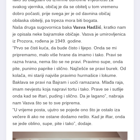
svakog vjernika, običaj je da se obitelj u tom vremenu
dobro počasti, prije svega jer je od davnina običaj
obilaska obitelji, pa trpeza mora biti bogata.
Naša druga sugovornica baka
Vasva Hadžić
, kratko nam
je opisala neke bajramske običaje. Vasva je umirovljenica
iz Prozora, rođena je 1949. godine.
“Prvo se čisti kuća, da bude čisto i lijepo. Onda se mi
pripremamo, malo više hrane da imamo i tako. Pravi se
razna hrana, nema što se ne pravi. Pravimo supe, onda
pite, punimo paprike i slično. Najčešće se pravi burek. Od
kolača, mi stariji najviše pravimo hurmašice i lokume.
Baklava se pravi na Bajram i uoči ramazana. Mlađa raja,
imam nevjestu koja napravi tortu i tako. Prave se i sutlije
onda kad se iftari, puding i slično. Da je lagano”, nabraja
nam Vasva što se to sve priprema.
“U vrijeme posta, ujutro se pojede ono što je ostalo iza
večere ili ako ne ostane dodamo nešto. Kad je iftar, onda
se jede oblino, supe, pite i tako”, dodaje.