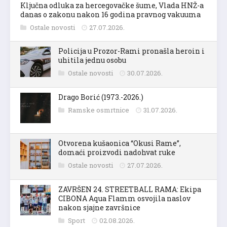
Ključna odluka za hercegovačke šume, Vlada HNŽ-a
danas o zakonu nakon 16 godina pravnog vakuuma
Ostale novosti
27.07.2026.
Policija u Prozor-Rami pronašla heroin i
uhitila jednu osobu
Ostale novosti
30.07.2026.
Drago Borić (1973.-2026.)
Ramske osmrtnice
31.07.2026.
Otvorena kušaonica “Okusi Rame”,
domaći proizvodi nadohvat ruke
Ostale novosti
27.07.2026.
ZAVRŠEN 24. STREETBALL RAMA: Ekipa
CIBONA Aqua Flamm osvojila naslov
nakon sjajne završnice
Sport
02.08.2026.