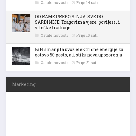
Ostale novosti
Prije 14 sati
OD RAME PREKO SINJA, SVE DO
SARDINIJE: Tragovima vjere, povijesti i
viteške tradicije
Ostale novosti
Prije 15 sati
BiH smanjila uvoz električne energije za
gotovo 50 posto, ali stižu nova upozorenja
Ostale novosti
Prije 21 sat
Marketing