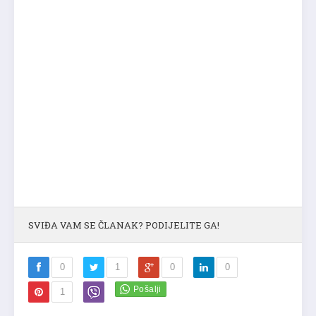
SVIĐA VAM SE ČLANAK? PODIJELITE GA!
0
1
0
0
1