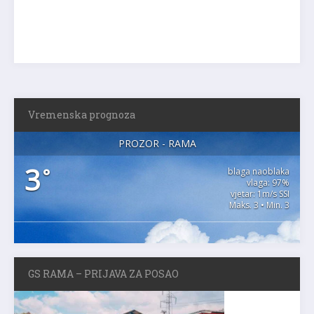
Vremenska prognoza
PROZOR - RAMA
3
°
blaga naoblaka
vlaga: 97%
vjetar: 1m/s SSI
Maks. 3 • Min. 3
GS RAMA – PRIJAVA ZA POSAO