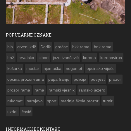
POPULARNE OZNAKE
ČESTITKA RAMSKOG VJESNIKA ZA USKRS 2023. GODINE
bih
crveni križ
Dodik
gračac
hkk rama
hnk rama


hnž
hrvatska
izbori
jozo ivančević
korona
koronavirus
košarka
mostar
njemačka
nogomet
opcinsko vijeće
općina prozor-rama
papa franjo
policija
povijest
prozor
prozor rama
rama
ramski vjesnik
ramsko jezero
rukomet
sarajevo
sport
srednja škola prozor
turnir
uzdol
čović
INFORMACIJE I KONTAKT