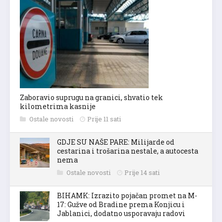
Zaboravio suprugu na granici, shvatio tek
kilometrima kasnije
Ostale novosti
Prije 11 sati
GDJE SU NAŠE PARE: Milijarde od
cestarina i trošarina nestale, a autocesta
nema
Ostale novosti
Prije 14 sati
BIHAMK: Izrazito pojačan promet na M-
17: Gužve od Bradine prema Konjicu i
Jablanici, dodatno usporavaju radovi