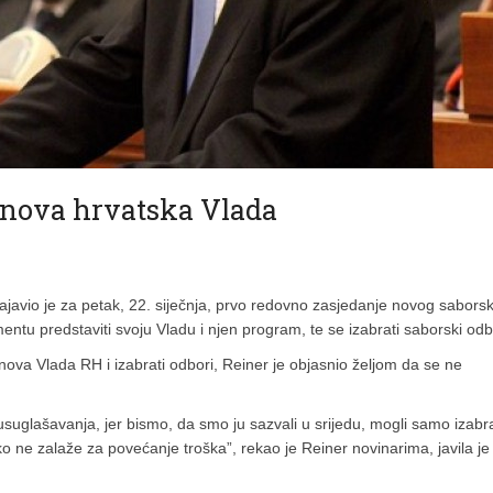
a nova hrvatska Vlada
javio je za petak, 22. siječnja, prvo redovno zasjedanje novog sabors
tu predstaviti svoju Vladu i njen program, te se izabrati saborski odb
i nova Vlada RH i izabrati odbori, Reiner je objasnio željom da se ne
usuglašavanja, jer bismo, da smo ju sazvali u srijedu, mogli samo izabra
ko ne zalaže za povećanje troška”, rekao je Reiner novinarima, javila je