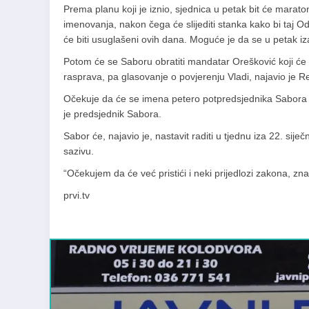
Prema planu koji je iznio, sjednica u petak bit će marato
imenovanja, nakon čega će slijediti stanka kako bi taj Od
će biti usuglašeni ovih dana. Moguće je da se u petak 
Potom će se Saboru obratiti mandatar Orešković koji će 
rasprava, pa glasovanje o povjerenju Vladi, najavio je Re
Očekuje da će se imena petero potpredsjednika Sabora zn
je predsjednik Sabora.
Sabor će, najavio je, nastavit raditi u tjednu iza 22. sij
sazivu.
“Očekujem da će već pristići i neki prijedlozi zakona, z
prvi.tv