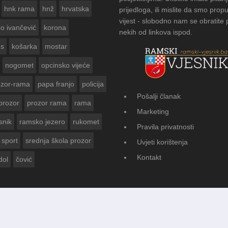
hnk rama
hnž
hrvatska
prijedloga, ili mislite da smo propu
vijest - slobodno nam se obratite
zo ivančević
korona
nekih od linkova ispod.
us
košarka
mostar
nogomet
opcinsko vijeće
ozor-rama
papa franjo
policija
Pošalji članak
prozor
prozor rama
rama
 ZA
FOTOGALERIJA:
Marketing
Vasti
snik
ramsko jezero
rukomet
Pravila privatnosti
sport
srednja škola prozor
Uvjeti korištenja
Kontakt
dol
čović