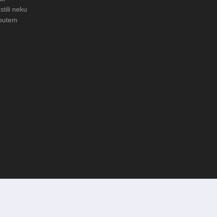
stili neku
 putem
 Čuvanje običaja u Donjoj
FOTO: Obnova rimske cisterne na
arheološkom nalazištu Gradac