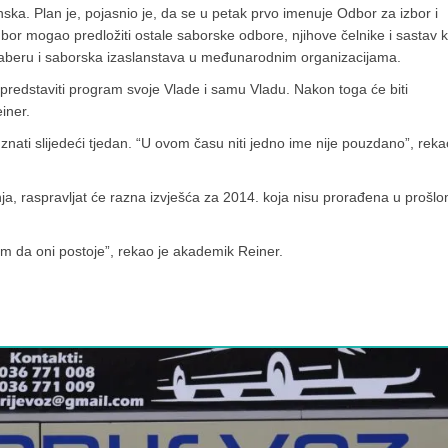
nska. Plan je, pojasnio je, da se u petak prvo imenuje Odbor za izbor i
bor mogao predložiti ostale saborske odbore, njihove čelnike i sastav k
izaberu i saborska izaslanstava u međunarodnim organizacijama.
predstaviti program svoje Vlade i samu Vladu. Nakon toga će biti
iner.
ati slijedeći tjedan. “U ovom času niti jedno ime nije pouzdano”, reka
ečnja, raspravljat će razna izvješća za 2014. koja nisu prorađena u prošl
nam da oni postoje”, rekao je akademik Reiner.