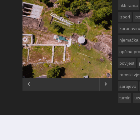
hkk rama
izbori
jo
koronavir
njemačka
općina pr
povijest
ČESTITKA RAMSKOG VJESNIKA
USKRS 2023. GODINE
ramski vje


sarajevo
turnir
uz
© 2012 - 2026
Ramski Vjesnik
. Sva prava pridržana.
Izrada i održavanje:
KRAFTBIT | studio development