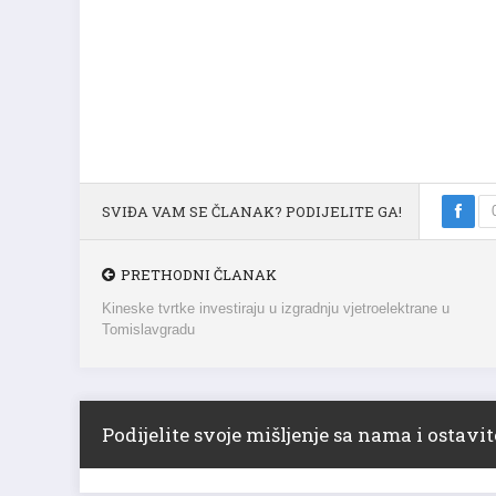
SVIĐA VAM SE ČLANAK? PODIJELITE GA!
PRETHODNI ČLANAK
Kineske tvrtke investiraju u izgradnju vjetroelektrane u
Tomislavgradu
Podijelite svoje mišljenje sa nama i ostav