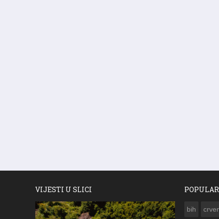
VIJESTI U SLICI
POPULAR
bih
crven