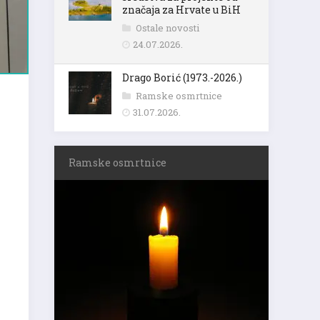
značaja za Hrvate u BiH
Ostale novosti
24.07.2026.
Drago Borić (1973.-2026.)
Ramske osmrtnice
31.07.2026.
Ramske osmrtnice