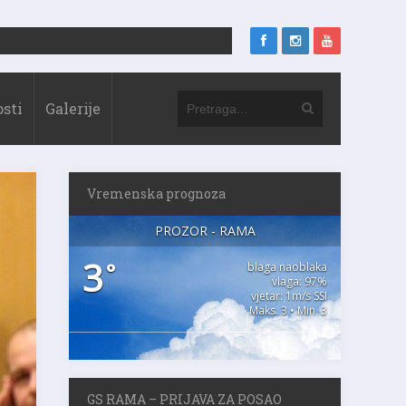
sti
Galerije
Vremenska prognoza
PROZOR - RAMA
3
°
blaga naoblaka
vlaga: 97%
vjetar: 1m/s SSI
Maks. 3 • Min. 3
GS RAMA – PRIJAVA ZA POSAO