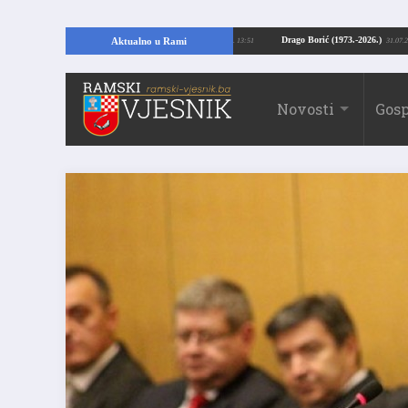
ajući temelje kuće, pronašao vrijedne arheološke ostatke
Drago Borić (1973.-
Aktualno u Rami
24.07.2026. 13:51
Novosti
Gosp