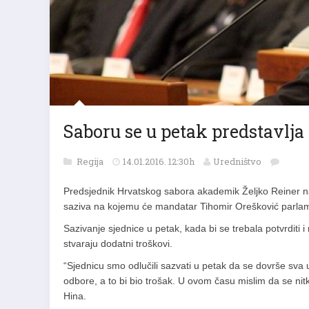
Saboru se u petak predstavlj
Regija
14.01.2016. 12:30h
Uredništvo
Predsjednik Hrvatskog sabora akademik Željko Reiner na
saziva na kojemu će mandatar Tihomir Orešković parlamen
Sazivanje sjednice u petak, kada bi se trebala potvrditi 
stvaraju dodatni troškovi.
“Sjednicu smo odlučili sazvati u petak da se dovrše sva 
odbore, a to bi bio trošak. U ovom času mislim da se nit
Hina.