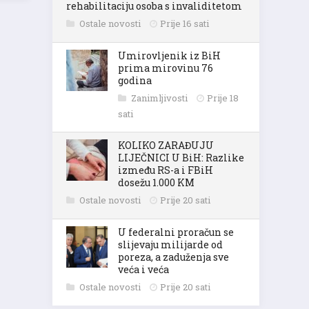
rehabilitaciju osoba s invaliditetom
Ostale novosti
Prije 16 sati
Umirovljenik iz BiH
prima mirovinu 76
godina
Zanimljivosti
Prije 18
sati
KOLIKO ZARAĐUJU
LIJEČNICI U BiH: Razlike
između RS-a i FBiH
dosežu 1.000 KM
Ostale novosti
Prije 20 sati
U federalni proračun se
slijevaju milijarde od
poreza, a zaduženja sve
veća i veća
Ostale novosti
Prije 20 sati