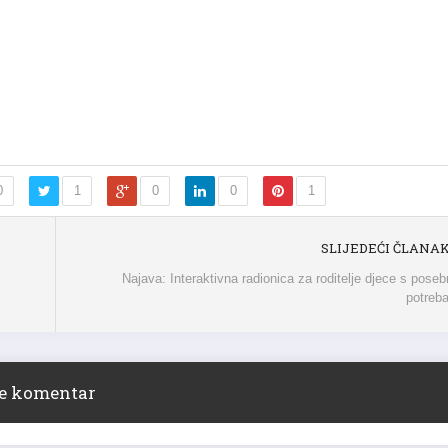
0
1
0
0
1
SLIJEDEĆI ČLANA
Najava: Interaktivna radionica za roditelje djece s pose
potreb
ite komentar