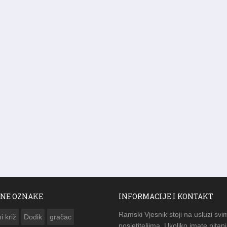
NE OZNAKE
INFORMACIJE I KONTAKT
Ramski Vjesnik stoji na usluzi svi
i križ
Dodik
gračac
posjetiteljima. Ukoliko imate pitanj