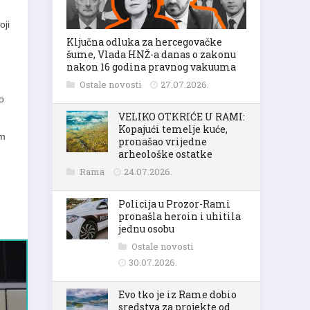
oji
Ključna odluka za hercegovačke
šume, Vlada HNŽ-a danas o zakonu
nakon 16 godina pravnog vakuuma
Ostale novosti
27.07.2026.
o
VELIKO OTKRIĆE U RAMI:
Kopajući temelje kuće,
om
pronašao vrijedne
arheološke ostatke
Rama
24.07.2026.
Policija u Prozor-Rami
pronašla heroin i uhitila
jednu osobu
Ostale novosti
30.07.2026.
Evo tko je iz Rame dobio
sredstva za projekte od