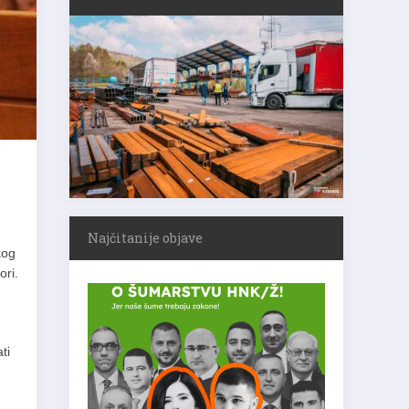
Najčitanije objave
kog
ori.
ti