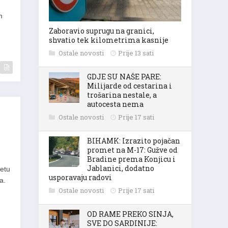
m
Zaboravio suprugu na granici,
shvatio tek kilometrima kasnije
Ostale novosti
Prije 13 sati
GDJE SU NAŠE PARE:
Milijarde od cestarina i
trošarina nestale, a
autocesta nema
Ostale novosti
Prije 17 sati
BIHAMK: Izrazito pojačan
promet na M-17: Gužve od
Bradine prema Konjicu i
Jablanici, dodatno
tetu
usporavaju radovi
a.
Ostale novosti
Prije 17 sati
OD RAME PREKO SINJA,
SVE DO SARDINIJE: