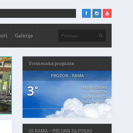
sti
Galerije
Vremenska prognoza
PROZOR - RAMA
3
°
blaga naoblaka
vlaga: 97%
vjetar: 1m/s SSI
Maks. 3 • Min. 3
GS RAMA – PRIJAVA ZA POSAO