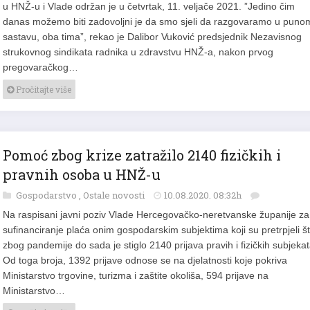
u HNŽ-u i Vlade održan je u četvrtak, 11. veljače 2021. ”Jedino čim
danas možemo biti zadovoljni je da smo sjeli da razgovaramo u puno
sastavu, oba tima”, rekao je Dalibor Vuković predsjednik Nezavisnog
strukovnog sindikata radnika u zdravstvu HNŽ-a, nakon prvog
pregovaračkog…
Pročitajte više
Pomoć zbog krize zatražilo 2140 fizičkih i
pravnih osoba u HNŽ-u
Gospodarstvo
,
Ostale novosti
10.08.2020. 08:32h
Na raspisani javni poziv Vlade Hercegovačko-neretvanske županije za
sufinanciranje plaća onim gospodarskim subjektima koji su pretrpjeli š
zbog pandemije do sada je stiglo 2140 prijava pravih i fizičkih subjekat
Od toga broja, 1392 prijave odnose se na djelatnosti koje pokriva
Ministarstvo trgovine, turizma i zaštite okoliša, 594 prijave na
Ministarstvo…