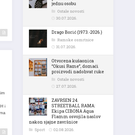
jednu osobu
Ostale novosti
30.07.2026.
Drago Borić (1973.-2026.)
Ramske osmrtnice
31.07.2026.
Otvorena kušaonica
“Okusi Rame”, domaći
proizvodi nadohvat ruke
Ostale novosti
27.07.2026.
jim
ZAVRŠEN 24.
STREETBALL RAMA:
H i
Ekipa CIBONA Aqua
uma
Flamm osvojila naslov
nakon sjajne završnice
Sport
02.08.2026.