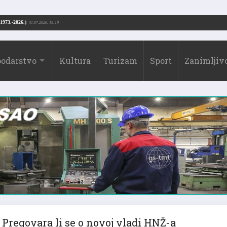
Drago Borić (1973.-2026.)
31.07.2026. 19:10
odarstvo
Kultura
Turizam
Sport
Zanimljivo
Pregovara li se o novoj vladi HNŽ-a