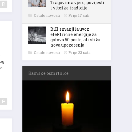
Tragovima vjere, povijesti
i viteške tradicije
Ostale novosti
Prije 17 sati
BiH smanjila uvoz
električne energije za
gotovo 50 posto, ali stižu
nova upozorenja
Ostale novosti
Prije 23 sata
e
nog
na
Ramske osmrtnice