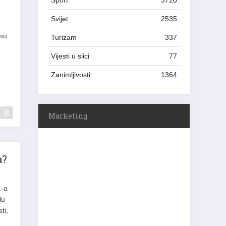
Sport
3720
Svijet
2535
rmu
Turizam
337
Vijesti u slici
77
Zanimljivosti
1364
Marketing
a?
Z-a
lu
ti,