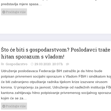
predstavlja mjere spasa…
Pročitajte više
Što će biti s gospodarstvom? Poslodavci traže
hitan sporazum s vladom!
Gospodarstvo
29.03.2020. 20:07h
Udruženje poslodavaca Federacije BiH zatražilo je da hitno bude
potpisan privremeni socijalni sporazum s Vladom FBiH i sindikatom ko
će biti zabranjeno otpuštanje radnika tijekom krize izazvane virusom
korona. U priopćenju za javnost, Udruženje od nadležnih institucija FBi
kantona zahtijevaju hitno potpisivanje privremenog socijalnog sporaz
kojim će se za…
Pročitajte više