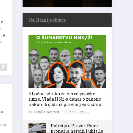
Najčitanije objave
 ni
i.
, a
ja
Ključna odluka za hercegovačke
šume, Vlada HNŽ-a danas o zakonu
nakon 16 godina pravnog vakuuma
su
Ostale novosti
27.07.2026.
anja
Policija u Prozor-Rami
pronašla heroin i uhitila