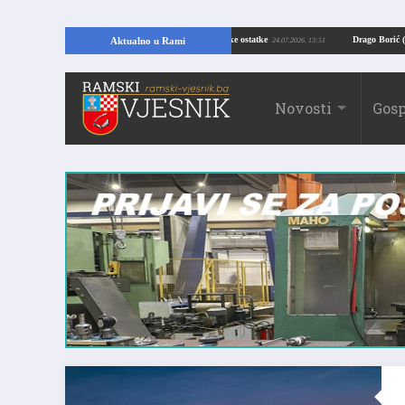
O OTKRIĆE U RAMI: Kopajući temelje kuće, pronašao vrijedne arheološke ostatke
Aktualno u Rami
24.07.2026. 13:51
Novosti
Gosp