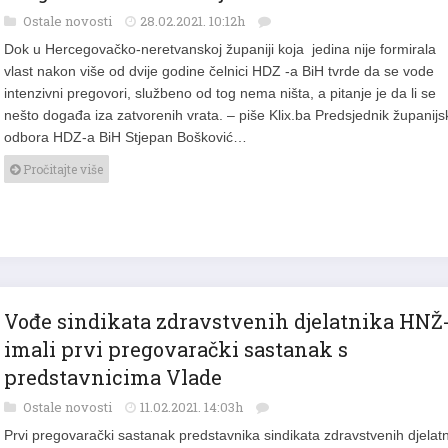
Ostale novosti
28.02.2021. 10:12h
Dok u Hercegovačko-neretvanskoj županiji koja jedina nije formirala
vlast nakon više od dvije godine čelnici HDZ -a BiH tvrde da se vode
intenzivni pregovori, službeno od tog nema ništa, a pitanje je da li se
nešto događa iza zatvorenih vrata. – piše Klix.ba Predsjednik županij
odbora HDZ-a BiH Stjepan Bošković…
Pročitajte više
Vođe sindikata zdravstvenih djelatnika HNŽ
imali prvi pregovarački sastanak s
predstavnicima Vlade
Ostale novosti
11.02.2021. 14:03h
Prvi pregovarački sastanak predstavnika sindikata zdravstvenih djelat