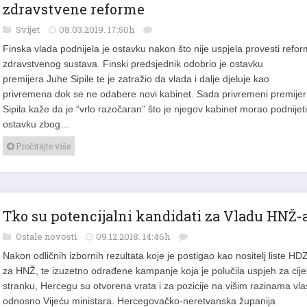
zdravstvene reforme
Svijet
08.03.2019. 17:50h
Finska vlada podnijela je ostavku nakon što nije uspjela provesti refo
zdravstvenog sustava. Finski predsjednik odobrio je ostavku
premijera Juhe Sipile te je zatražio da vlada i dalje djeluje kao
privremena dok se ne odabere novi kabinet. Sada privremeni premijer
Sipila kaže da je “vrlo razočaran” što je njegov kabinet morao podnijeti
ostavku zbog…
Pročitajte više
Tko su potencijalni kandidati za Vladu HNŽ-
Ostale novosti
09.12.2018. 14:46h
Nakon odličnih izbornih rezultata koje je postigao kao nositelj liste HD
za HNŽ, te izuzetno odrađene kampanje koja je polučila uspjeh za cije
stranku, Hercegu su otvorena vrata i za pozicije na višim razinama vlas
odnosno Vijeću ministara. Hercegovačko-neretvanska županija