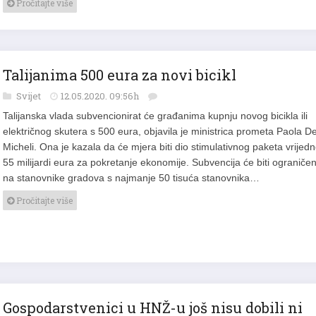
Pročitajte više
Talijanima 500 eura za novi bicikl
Svijet
12.05.2020. 09:56h
Talijanska vlada subvencionirat će građanima kupnju novog bicikla ili
električnog skutera s 500 eura, objavila je ministrica prometa Paola D
Micheli. Ona je kazala da će mjera biti dio stimulativnog paketa vrijed
55 milijardi eura za pokretanje ekonomije. Subvencija će biti ograniče
na stanovnike gradova s najmanje 50 tisuća stanovnika…
Pročitajte više
Gospodarstvenici u HNŽ-u još nisu dobili ni