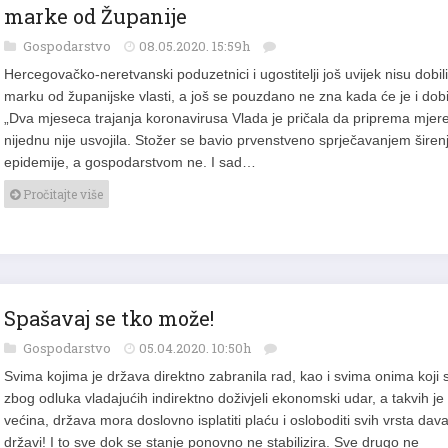
marke od Županije
Gospodarstvo
08.05.2020. 15:59h
Hercegovačko-neretvanski poduzetnici i ugostitelji još uvijek nisu dobili
marku od županijske vlasti, a još se pouzdano ne zna kada će je i dobit
„Dva mjeseca trajanja koronavirusa Vlada je pričala da priprema mjere
nijednu nije usvojila. Stožer se bavio prvenstveno sprječavanjem širen
epidemije, a gospodarstvom ne. I sad…
Pročitajte više
Spašavaj se tko može!
Gospodarstvo
05.04.2020. 10:50h
Svima kojima je država direktno zabranila rad, kao i svima onima koji 
zbog odluka vladajućih indirektno doživjeli ekonomski udar, a takvih je
većina, država mora doslovno isplatiti plaću i osloboditi svih vrsta dav
državi! I to sve dok se stanje ponovno ne stabilizira. Sve drugo ne