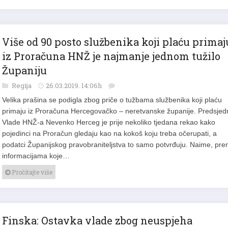
Više od 90 posto službenika koji plaću primaj
iz Proračuna HNŽ je najmanje jednom tužilo
Županiju
Regija
26.03.2019. 14:06h
Velika prašina se podigla zbog priče o tužbama službenika koji plaću
primaju iz Proračuna Hercegovačko – neretvanske županije. Predsjed
Vlade HNŽ-a Nevenko Herceg je prije nekoliko tjedana rekao kako
pojedinci na Proračun gledaju kao na kokoš koju treba očerupati, a
podatci Županijskog pravobraniteljstva to samo potvrđuju. Naime, pr
informacijama koje…
Pročitajte više
Finska: Ostavka vlade zbog neuspjeha