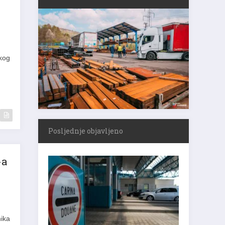
skog
Posljednje objavljeno
-a
nika