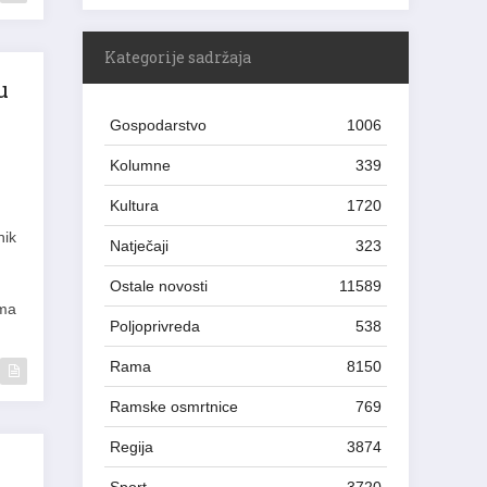
Kategorije sadržaja
u
Gospodarstvo
1006
Kolumne
339
Kultura
1720
nik
Natječaji
323
Ostale novosti
11589
ema
Poljoprivreda
538
Rama
8150
Ramske osmrtnice
769
Regija
3874