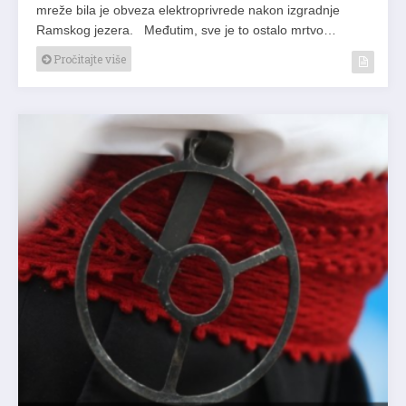
mreže bila je obveza elektroprivrede nakon izgradnje
Ramskog jezera. Međutim, sve je to ostalo mrtvo…
Pročitajte više