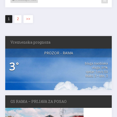
1
2
>>
Vremenska prognoza
PROZOR - RAMA
3
°
blaga naoblaka
vlaga: 97%
vjetar: 1m/s SSI
Maks. 3 • Min. 3
GS RAMA – PRIJAVA ZA POSAO