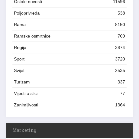
Ostale novosti
11596
Poljoprivreda
538
Rama
8150
Ramske osmrtnice
769
Regija
3874
Sport
3720
Svijet
2535
Turizam
337
Vijesti u slici
77
Zanimljivosti
1364
Marketing