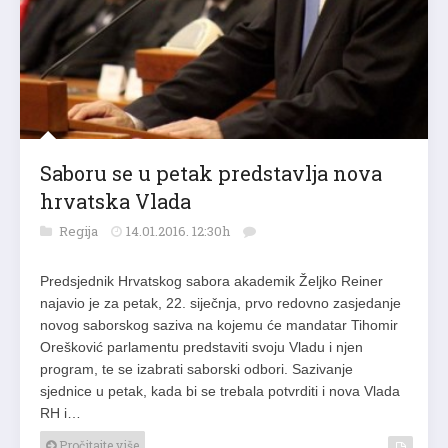
Saboru se u petak predstavlja nova
hrvatska Vlada
Regija
14.01.2016. 12:30h
Predsjednik Hrvatskog sabora akademik Željko Reiner
najavio je za petak, 22. siječnja, prvo redovno zasjedanje
novog saborskog saziva na kojemu će mandatar Tihomir
Orešković parlamentu predstaviti svoju Vladu i njen
program, te se izabrati saborski odbori. Sazivanje
sjednice u petak, kada bi se trebala potvrditi i nova Vlada
RH i…
Pročitajte više