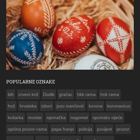
POPULARNE OZNAKE
ČESTITKA RAMSKOG VJESNIKA ZA USKRS 2023. GODINE
bih
crveni križ
Dodik
gračac
hkk rama
hnk rama


hnž
hrvatska
izbori
jozo ivančević
korona
koronavirus
košarka
mostar
njemačka
nogomet
opcinsko vijeće
općina prozor-rama
papa franjo
policija
povijest
prozor