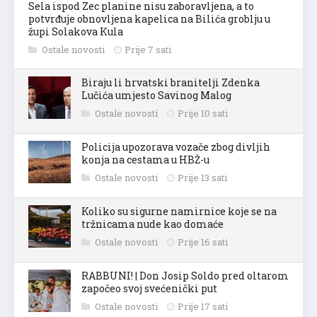
Sela ispod Zec planine nisu zaboravljena, a to
potvrđuje obnovljena kapelica na Bilića groblju u
župi Solakova Kula
Ostale novosti
Prije 7 sati
Biraju li hrvatski branitelji Zdenka
Lučića umjesto Savinog Malog
Ostale novosti
Prije 10 sati
Policija upozorava vozače zbog divljih
konja na cestama u HBŽ-u
Ostale novosti
Prije 13 sati
Koliko su sigurne namirnice koje se na
tržnicama nude kao domaće
Ostale novosti
Prije 16 sati
RABBUNI! | Don Josip Soldo pred oltarom
započeo svoj svećenički put
Ostale novosti
Prije 17 sati