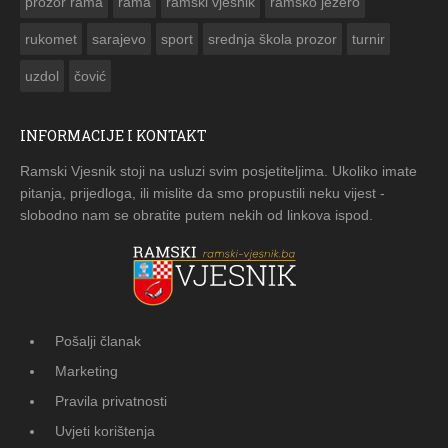
prozor rama
rama
ramski vjesnik
ramsko jezero
rukomet
sarajevo
sport
srednja škola prozor
turnir
uzdol
čović
INFORMACIJE I KONTAKT
Ramski Vjesnik stoji na usluzi svim posjetiteljima. Ukoliko imate
pitanja, prijedloga, ili mislite da smo propustili neku vijest -
slobodno nam se obratite putem nekih od linkova ispod.
Pošalji članak
Marketing
Pravila privatnosti
Uvjeti korištenja