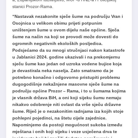
stanici Prozor-Rama.
“Nastavak nezakonite sječe šume na području Vran i
Osojnica u velikom obimu prijeti potpunim
uništenjem šume u ovom dijelu naše općine. Sječa
šume na način na koji se provodi može dovesti do
ogromnih negativnih ekoloških posljedica.
Podsjećamo da su mnogi stručnjaci nakon katastrofe
u Jablanici 2024. godine ukazivali i na prekomjernu
sječu šume kao jedan od uzroka vodene bujice koja
je devastirala neka naselja. Zato smatramo da je
potrebno konačno i odgovorno pristupiti problemu
dugogodišnje nekažnjene masovne sječe šume na
području općine Prozor – Rama, i to u šumama kojima
je vlasnik država BiH, a oni koji sijeku šumu nemaju
nikakvo odobrenje niti ovlast da vrše sječu državne
šume. Riječ je o nezakonitim radnjama iza kojih stoje
pohlepni pojedinci, na štetu cijele zajednice.
Napominjemo da postoji mogućnost sukoba između
mještana i onih koji sijeku i voze usječena drva te