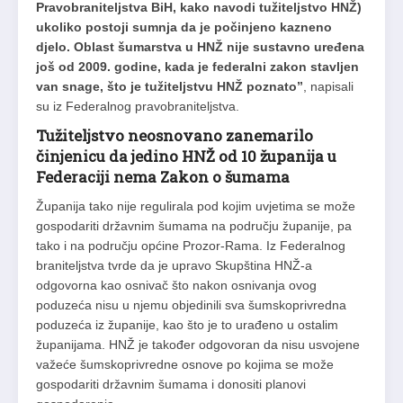
Pravobraniteljstva BiH, kako navodi tužiteljstvo HNŽ)
ukoliko postoji sumnja da je počinjeno kazneno
djelo. Oblast šumarstva u HNŽ nije sustavno uređena
još od 2009. godine, kada je federalni zakon stavljen
van snage, što je tužiteljstvu HNŽ poznato”
, napisali
su iz Federalnog pravobraniteljstva.
Tužiteljstvo neosnovano zanemarilo
činjenicu da jedino HNŽ od 10 županija u
Federaciji nema Zakon o šumama
Županija tako nije regulirala pod kojim uvjetima se može
gospodariti državnim šumama na području županije, pa
tako i na području općine Prozor-Rama. Iz Federalnog
braniteljstva tvrde da je upravo Skupština HNŽ-a
odgovorna kao osnivač što nakon osnivanja ovog
poduzeća nisu u njemu objedinili sva šumskoprivredna
poduzeća iz županije, kao što je to urađeno u ostalim
županijama. HNŽ je također odgovoran da nisu usvojene
važeće šumskoprivredne osnove po kojima se može
gospodariti državnim šumama i donositi planovi