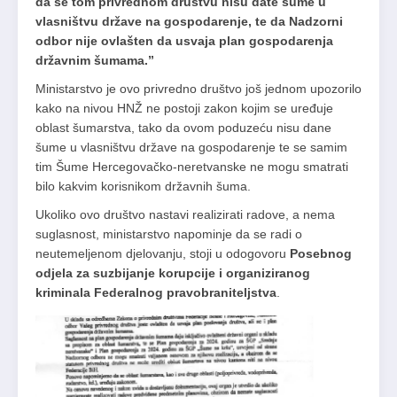
da se tom privrednom društvu nisu date šume u
vlasništvu države na gospodarenje, te da Nadzorni
odbor nije ovlašten da usvaja plan gospodarenja
državnim šumama.”
Ministarstvo je ovo privredno društvo još jednom upozorilo
kako na nivou HNŽ ne postoji zakon kojim se uređuje
oblast šumarstva, tako da ovom poduzeću nisu dane
šume u vlasništvu države na gospodarenje te se samim
tim Šume Hercegovačko-neretvanske ne mogu smatrati
bilo kakvim korisnikom državnih šuma.
Ukoliko ovo društvo nastavi realizirati radove, a nema
suglasnost, ministarstvo napominje da se radi o
neutemeljenom djelovanju, stoji u odogovoru
Posebnog
odjela za suzbijanje korupcije i organiziranog
kriminala Federalnog pravobraniteljstva
.