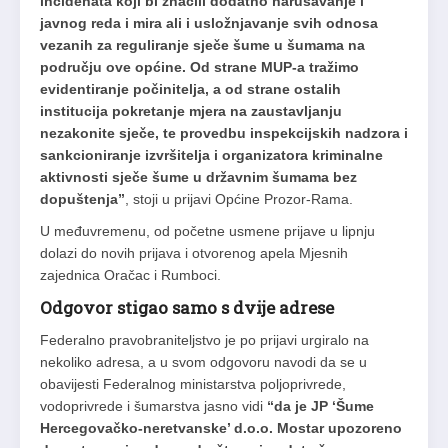
incidenata koji bi značili dodatno narušavanje i
javnog reda i mira ali i usložnjavanje svih odnosa
vezanih za reguliranje sječe šume u šumama na
području ove općine. Od strane MUP-a tražimo
evidentiranje počinitelja, a od strane ostalih
institucija pokretanje mjera na zaustavljanju
nezakonite sječe, te provedbu inspekcijskih nadzora i
sankcioniranje izvršitelja i organizatora kriminalne
aktivnosti sječe šume u državnim šumama bez
dopuštenja”
, stoji u prijavi Općine Prozor-Rama.
U međuvremenu, od početne usmene prijave u lipnju
dolazi do novih prijava i otvorenog apela Mjesnih
zajednica Oračac i Rumboci.
Odgovor stigao samo s dvije adrese
Federalno pravobraniteljstvo je po prijavi urgiralo na
nekoliko adresa, a u svom odgovoru navodi da se u
obavijesti Federalnog ministarstva poljoprivrede,
vodoprivrede i šumarstva jasno vidi
“da je JP ‘Šume
Hercegovačko-neretvanske’ d.o.o. Mostar upozoreno