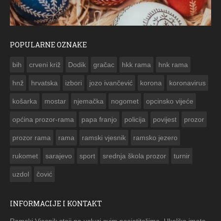
POPULARNE OZNAKE
ČESTITKA RAMSKOG VJESNIKA ZA USKRS 2023. GODINE
bih
crveni križ
Dodik
gračac
hkk rama
hnk rama


hnž
hrvatska
izbori
jozo ivančević
korona
koronavirus
košarka
mostar
njemačka
nogomet
opcinsko vijeće
općina prozor-rama
papa franjo
policija
povijest
prozor
prozor rama
rama
ramski vjesnik
ramsko jezero
rukomet
sarajevo
sport
srednja škola prozor
turnir
uzdol
čović
INFORMACIJE I KONTAKT