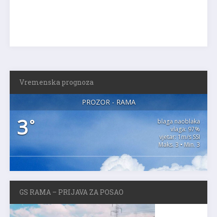
Vremenska prognoza
PROZOR - RAMA
3
°
blaga naoblaka
vlaga: 97%
vjetar: 1m/s SSI
Maks. 3 • Min. 3
GS RAMA – PRIJAVA ZA POSAO