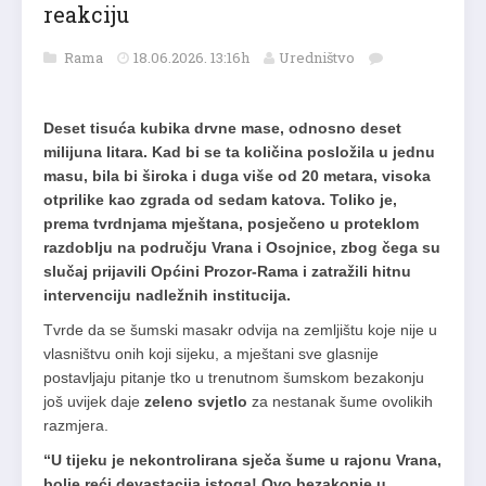
reakciju
Rama
18.06.2026. 13:16h
Uredništvo
Deset tisuća kubika drvne mase, odnosno deset
milijuna litara. Kad bi se ta količina posložila u jednu
masu, bila bi široka i duga više od 20 metara, visoka
otprilike kao zgrada od sedam katova.
Toliko je,
prema tvrdnjama mještana, posječeno u proteklom
razdoblju na području Vrana i Osojnice, zbog čega su
slučaj prijavili Općini Prozor-Rama i zatražili hitnu
intervenciju nadležnih institucija.
Tvrde da se šumski masakr odvija na zemljištu koje nije u
vlasništvu onih koji sijeku, a mještani sve glasnije
postavljaju pitanje tko u trenutnom šumskom bezakonju
još uvijek daje
zeleno svjetlo
za nestanak šume ovolikih
razmjera.
“U tijeku je nekontrolirana sječa šume u rajonu Vrana,
bolje reći devastacija istoga! Ovo bezakonje u