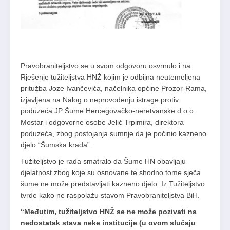
Pravobraniteljstvo se u svom odgovoru osvrnulo i na
Rješenje tužiteljstva HNŽ kojim je odbijna neutemeljena
pritužba Joze Ivančevića, načelnika općine Prozor-Rama,
izjavljena na Nalog o neprovođenju istrage protiv
poduzeća JP Šume Hercegovačko-neretvanske d.o.o.
Mostar i odgovorne osobe Jelić Trpimira, direktora
poduzeća, zbog postojanja sumnje da je počinio kazneno
djelo “Šumska krađa”.
Tužiteljstvo je rada smatralo da Šume HN obavljaju
djelatnost zbog koje su osnovane te shodno tome sječa
šume ne može predstavljati kazneno djelo. Iz Tužiteljstvo
tvrde kako ne raspolažu stavom Pravobraniteljstva BiH.
“Međutim, tužiteljstvo HNŽ se ne može pozivati na
nedostatak stava neke institucije (u ovom slučaju