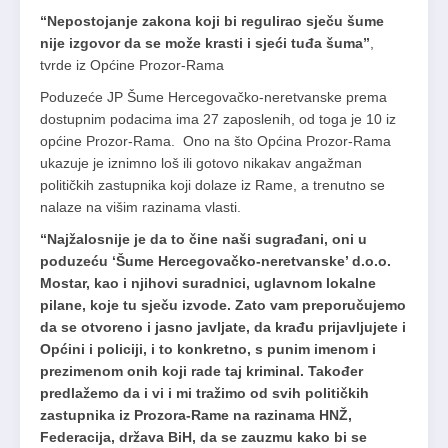
“Nepostojanje zakona koji bi regulirao sječu šume
nije izgovor da se može krasti i sjeći tuđa šuma”
,
tvrde iz Općine Prozor-Rama
Poduzeće JP Šume Hercegovačko-neretvanske prema
dostupnim podacima ima 27 zaposlenih, od toga je 10 iz
općine Prozor-Rama. Ono na što Općina Prozor-Rama
ukazuje je iznimno loš ili gotovo nikakav angažman
političkih zastupnika koji dolaze iz Rame, a trenutno se
nalaze na višim razinama vlasti.
“Najžalosnije je da to čine naši sugrađani, oni u
poduzeću ‘Šume Hercegovačko-neretvanske’ d.o.o.
Mostar, kao i njihovi suradnici, uglavnom lokalne
pilane, koje tu sječu izvode. Zato vam preporučujemo
da se otvoreno i jasno javljate, da krađu prijavljujete i
Općini i policiji, i to konkretno, s punim imenom i
prezimenom onih koji rade taj kriminal. Također
predlažemo da i vi i mi tražimo od svih političkih
zastupnika iz Prozora-Rame na razinama HNŽ,
Federacija, država BiH, da se zauzmu kako bi se