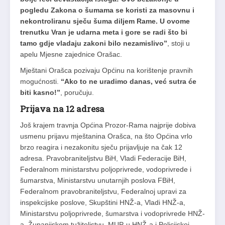
pogledu Zakona o šumama se koristi za masovnu i
nekontroliranu sječu šuma diljem Rame. U ovome
trenutku Vran je udarna meta i gore se radi što bi
tamo gdje vladaju zakoni bilo nezamislivo”
, stoji u
apelu Mjesne zajednice Orašac.
Mještani Orašca pozivaju Općinu na korištenje pravnih
mogućnosti.
“Ako to ne uradimo danas, već sutra će
biti kasno!”
, poručuju.
Prijava na 12 adresa
Još krajem travnja Općina Prozor-Rama najprije dobiva
usmenu prijavu mještanina Orašca, na što Općina vrlo
brzo reagira i nezakonitu sječu prijavljuje na čak 12
adresa. Pravobraniteljstvu BiH, Vladi Federacije BiH,
Federalnom ministarstvu poljoprivrede, vodoprivrede i
šumarstva, Ministarstvu unutarnjih poslova FBiH,
Federalnom pravobraniteljstvu, Federalnoj upravi za
inspekcijske poslove, Skupštini HNŽ-a, Vladi HNŽ-a,
Ministarstvu poljoprivrede, šumarstva i vodoprivrede HNŽ-
a, Županijskom tužiteljstvu, MUP-u HNŽ-a i Policijskoj