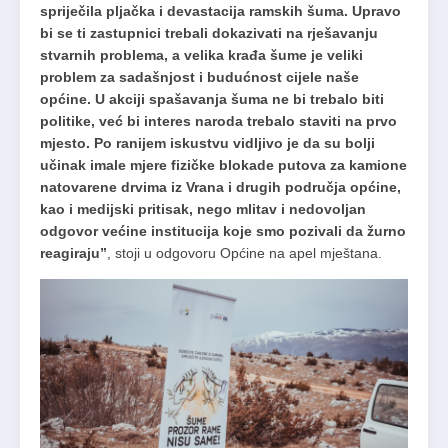
spriječila pljačka i devastacija ramskih šuma. Upravo
bi se ti zastupnici trebali dokazivati na rješavanju
stvarnih problema, a velika krađa šume je veliki
problem za sadašnjost i budućnost cijele naše
općine. U akciji spašavanja šuma ne bi trebalo biti
politike, već bi interes naroda trebalo staviti na prvo
mjesto. Po ranijem iskustvu vidljivo je da su bolji
učinak imale mjere fizičke blokade putova za kamione
natovarene drvima iz Vrana i drugih područja općine,
kao i medijski pritisak, nego mlitav i nedovoljan
odgovor većine institucija koje smo pozivali da žurno
reagiraju”
, stoji u odgovoru Općine na apel mještana.