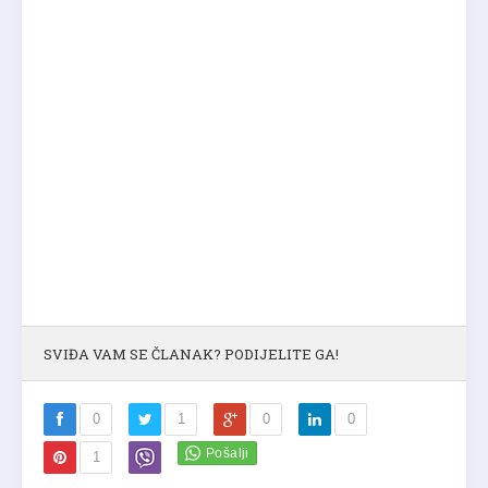
SVIĐA VAM SE ČLANAK? PODIJELITE GA!
0
1
0
0
1