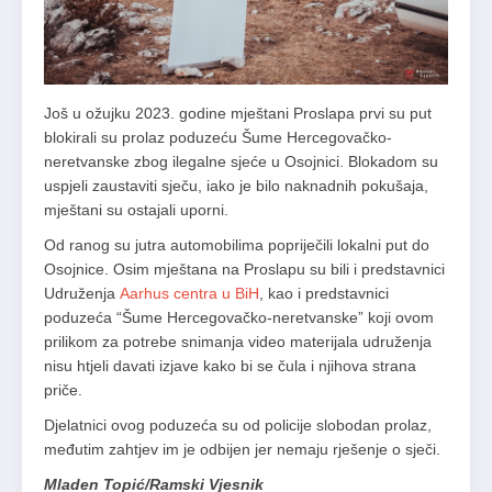
Još u ožujku 2023. godine mještani Proslapa prvi su put
blokirali su prolaz poduzeću Šume Hercegovačko-
neretvanske zbog ilegalne sjeće u Osojnici. Blokadom su
uspjeli zaustaviti sječu, iako je bilo naknadnih pokušaja,
mještani su ostajali uporni.
Od ranog su jutra automobilima popriječili lokalni put do
Osojnice. Osim mještana na Proslapu su bili i predstavnici
Udruženja
Aarhus centra u BiH
, kao i predstavnici
poduzeća “Šume Hercegovačko-neretvanske” koji ovom
prilikom za potrebe snimanja video materijala udruženja
nisu htjeli davati izjave kako bi se čula i njihova strana
priče.
Djelatnici ovog poduzeća su od policije slobodan prolaz,
međutim zahtjev im je odbijen jer nemaju rješenje o sječi.
Mladen Topić/Ramski Vjesnik