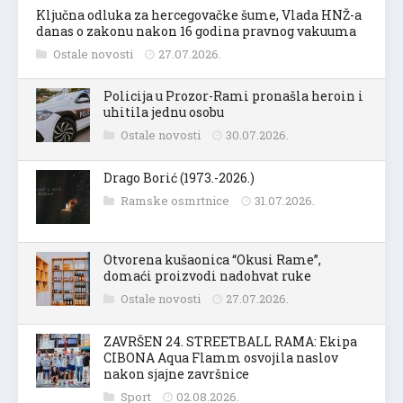
Ključna odluka za hercegovačke šume, Vlada HNŽ-a
danas o zakonu nakon 16 godina pravnog vakuuma
Ostale novosti
27.07.2026.
Policija u Prozor-Rami pronašla heroin i
uhitila jednu osobu
Ostale novosti
30.07.2026.
Drago Borić (1973.-2026.)
Ramske osmrtnice
31.07.2026.
Otvorena kušaonica “Okusi Rame”,
domaći proizvodi nadohvat ruke
Ostale novosti
27.07.2026.
ZAVRŠEN 24. STREETBALL RAMA: Ekipa
CIBONA Aqua Flamm osvojila naslov
nakon sjajne završnice
Sport
02.08.2026.