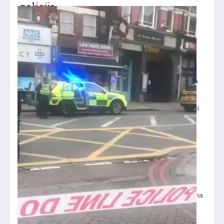
policija
Svijet
02.02.2020. 17:24h
Uredništvo
Dvije osobe izbodene su u južnom dijelu Londona u
napadu koji je policija etiketirala “povezanim s
terorizmom”. Naoružana policija upucala je muškarca za
kojeg se sumnja da je počinitelj.
Napad se dogodio u ulici Streatham High Road. Svjedoci
na društvenim mrežama su objavili da su čuli tri pucnja
nešto iza 14 sati po lokalnom vremenu i da su vidjeli
liječnike kako zbrinjavaju ozlijeđene.
Londonske hitne službe objavile su da na mjestu
događaja imaju više jedinica.
“Nešto se veliko događa u Streatham High Roadu.
Naoružana policija je posvuda, ceste su zatvorene”, jedna
je od objava na Twitteru, prenosi Jutarnji list.