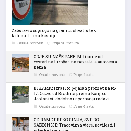
Zaboravio suprugu na granici, shvatio tek
kilometrima kasnije
Ostale novosti
Prije 26 minuta
GDJE SU NAŠE PARE: Milijarde od
cestarina i trošarina nestale, a autocesta
nema
Ostale novosti
Prije 4 sata
BIHAMK: Izrazito pojačan promet na M-
17: Gužve od Bradine prema Konjicu i
Jablanici, dodatno usporavaju radovi
Ostale novosti
Prije 4 sata
OD RAME PREKO SINJA, SVE DO
SARDINIJE: Tragovima vjere, povijesti i
viteške tradicije