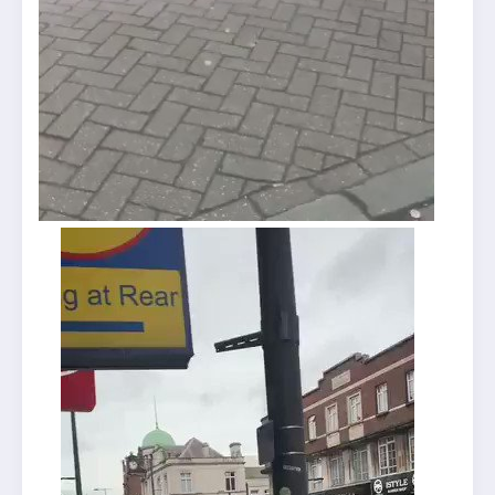
News flash
@BRNewsFlash
#
BREAKING
UPDATE!!
Police in
#
London
#
streatham
have shot a
suspect after stabbing several people.
In this footage undercover officers warning
people to get away because they suspect, the
attacker as possible suicide bomber.