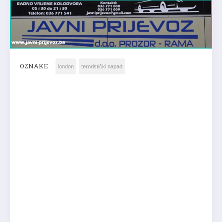
OZNAKE
london
teroristički napad