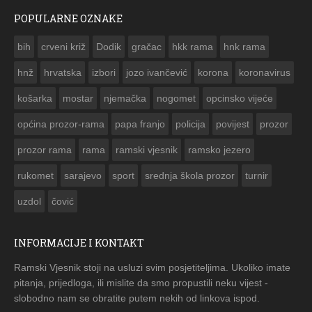
POPULARNE OZNAKE
ČESTITKA RAMSKOG VJESNIKA ZA USKRS 2023. GODINE
bih
crveni križ
Dodik
gračac
hkk rama
hnk rama


hnž
hrvatska
izbori
jozo ivančević
korona
koronavirus
košarka
mostar
njemačka
nogomet
opcinsko vijeće
općina prozor-rama
papa franjo
policija
povijest
prozor
prozor rama
rama
ramski vjesnik
ramsko jezero
rukomet
sarajevo
sport
srednja škola prozor
turnir
uzdol
čović
INFORMACIJE I KONTAKT
Ramski Vjesnik stoji na usluzi svim posjetiteljima. Ukoliko imate
pitanja, prijedloga, ili mislite da smo propustili neku vijest -
slobodno nam se obratite putem nekih od linkova ispod.