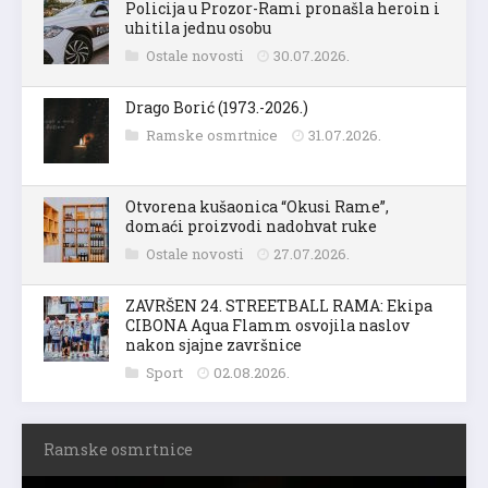
Policija u Prozor-Rami pronašla heroin i
uhitila jednu osobu
Ostale novosti
30.07.2026.
Drago Borić (1973.-2026.)
Ramske osmrtnice
31.07.2026.
Otvorena kušaonica “Okusi Rame”,
domaći proizvodi nadohvat ruke
Ostale novosti
27.07.2026.
ZAVRŠEN 24. STREETBALL RAMA: Ekipa
CIBONA Aqua Flamm osvojila naslov
nakon sjajne završnice
Sport
02.08.2026.
Ramske osmrtnice