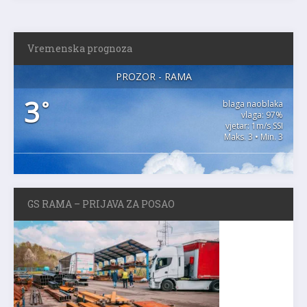
Vremenska prognoza
PROZOR - RAMA
3
°
blaga naoblaka
vlaga: 97%
vjetar: 1m/s SSI
Maks. 3 • Min. 3
GS RAMA – PRIJAVA ZA POSAO