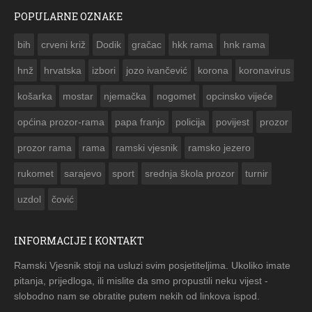
POPULARNE OZNAKE
ČESTITKA RAMSKOG VJESNIKA ZA USKRS 2023. GODINE
bih
crveni križ
Dodik
gračac
hkk rama
hnk rama


hnž
hrvatska
izbori
jozo ivančević
korona
koronavirus
košarka
mostar
njemačka
nogomet
opcinsko vijeće
općina prozor-rama
papa franjo
policija
povijest
prozor
prozor rama
rama
ramski vjesnik
ramsko jezero
rukomet
sarajevo
sport
srednja škola prozor
turnir
uzdol
čović
INFORMACIJE I KONTAKT
Ramski Vjesnik stoji na usluzi svim posjetiteljima. Ukoliko imate
pitanja, prijedloga, ili mislite da smo propustili neku vijest -
slobodno nam se obratite putem nekih od linkova ispod.