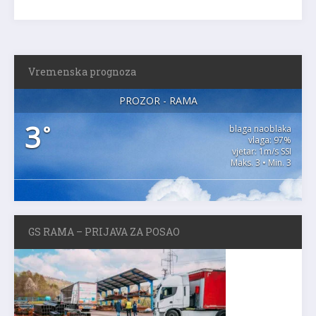
Vremenska prognoza
PROZOR - RAMA
3
°
blaga naoblaka
vlaga: 97%
vjetar: 1m/s SSI
Maks. 3 • Min. 3
GS RAMA – PRIJAVA ZA POSAO