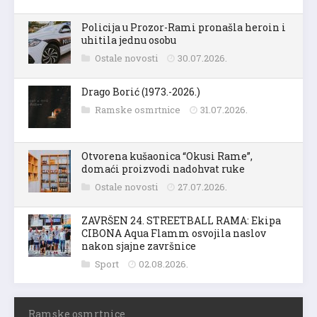
Policija u Prozor-Rami pronašla heroin i
uhitila jednu osobu
Ostale novosti
30.07.2026.
Drago Borić (1973.-2026.)
Ramske osmrtnice
31.07.2026.
Otvorena kušaonica “Okusi Rame”,
domaći proizvodi nadohvat ruke
Ostale novosti
27.07.2026.
ZAVRŠEN 24. STREETBALL RAMA: Ekipa
CIBONA Aqua Flamm osvojila naslov
nakon sjajne završnice
Sport
02.08.2026.
Ramske osmrtnice