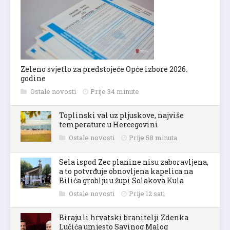
Zeleno svjetlo za predstojeće Opće izbore 2026.
godine
Ostale novosti
Prije 34 minute
Toplinski val uz pljuskove, najviše
temperature u Hercegovini
Ostale novosti
Prije 58 minuta
Sela ispod Zec planine nisu zaboravljena,
a to potvrđuje obnovljena kapelica na
Bilića groblju u župi Solakova Kula
Ostale novosti
Prije 12 sati
Biraju li hrvatski branitelji Zdenka
Lučića umjesto Savinog Malog