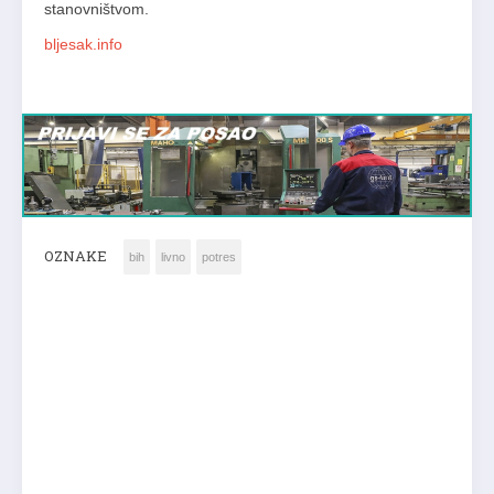
stanovništvom.
bljesak.info
OZNAKE
bih
livno
potres