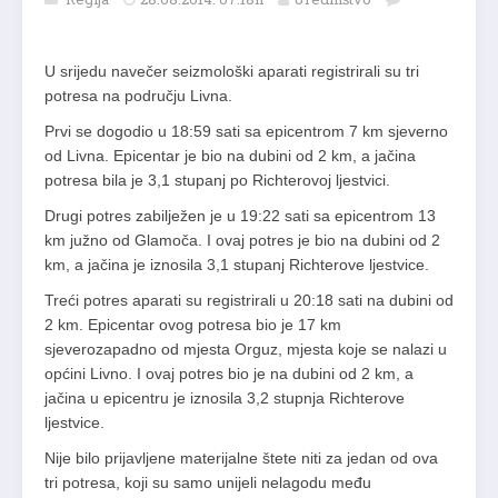
U srijedu navečer seizmološki aparati registrirali su tri
potresa na području Livna.
Prvi se dogodio u 18:59 sati sa epicentrom 7 km sjeverno
od Livna. Epicentar je bio na dubini od 2 km, a jačina
potresa bila je 3,1 stupanj po Richterovoj ljestvici.
Drugi potres zabilježen je u 19:22 sati sa epicentrom 13
km južno od Glamoča. I ovaj potres je bio na dubini od 2
km, a jačina je iznosila 3,1 stupanj Richterove ljestvice.
Treći potres aparati su registrirali u 20:18 sati na dubini od
2 km. Epicentar ovog potresa bio je 17 km
sjeverozapadno od mjesta Orguz, mjesta koje se nalazi u
općini Livno. I ovaj potres bio je na dubini od 2 km, a
jačina u epicentru je iznosila 3,2 stupnja Richterove
ljestvice.
Nije bilo prijavljene materijalne štete niti za jedan od ova
tri potresa, koji su samo unijeli nelagodu među