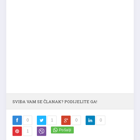
SVIĐA VAM SE ČLANAK? PODIJELITE GA!
0
1
0
0
1