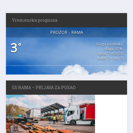
Vremenska prognoza
PROZOR - RAMA
3
°
blaga naoblaka
vlaga: 97%
vjetar: 1m/s SSI
Maks. 3 • Min. 3
GS RAMA – PRIJAVA ZA POSAO