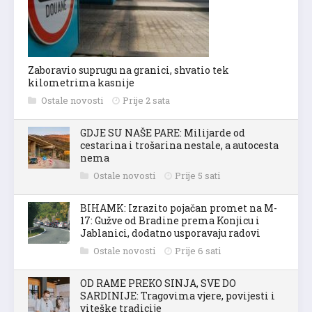
Zaboravio suprugu na granici, shvatio tek
kilometrima kasnije
Ostale novosti
Prije 2 sata
GDJE SU NAŠE PARE: Milijarde od
cestarina i trošarina nestale, a autocesta
nema
Ostale novosti
Prije 5 sati
BIHAMK: Izrazito pojačan promet na M-
17: Gužve od Bradine prema Konjicu i
Jablanici, dodatno usporavaju radovi
Ostale novosti
Prije 6 sati
OD RAME PREKO SINJA, SVE DO
SARDINIJE: Tragovima vjere, povijesti i
viteške tradicije