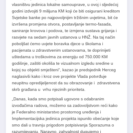
vlasništvu jedinica lokalne samouprave, u ovoj i sljedećoj
godini izdvojiti 9 milijuna KM koji će biti osigurani kreditom
Svjetske banke po najpovoljnijim tržišnim uvjetima, bit će
izvršena promjena otvora, postavljanje termo-fasada,
saniranje krovova i podova, te izmjena sustava grijanja i
rasvjete na sedam javnih ustanova u HNŽ. Na taj način
poboljšat ćemo uvjete boravka djece u školama i
pacijenata u zdravstvenim ustanovama, te doprinijeti
uštedama u troškovima za energiju od 750.000 KM
godišnje, zaštiti okoliša te vizualnom izgledu sredine u
kojoj su objekti smješteni“, kazao je predsjednik Herceg
naglasivši kako i kroz ove projekte Vlada potvrđuje
neupitnu opredijeljenost da su obrazovanje i zdravstvena
skrb građana u vrhu njezinih prioriteta.
„Danas, kada smo potpisali ugovore s odabranim
izvođačima radova, možemo sa zadovoljstvom reći kako
je Federalno ministarstvo prostornog uređenja i
Implementacijska jedinica projekta ispunilo obećanje koje
smo dali u travnju prigodom potpisivanja Sporazuma o
razumijevanju. Naravno, zahvalnost dugujemo i