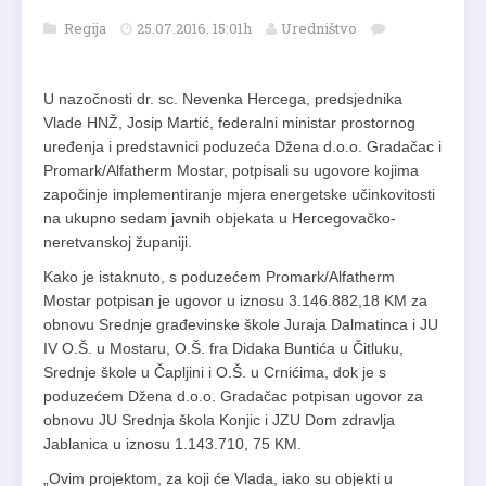
Regija
25.07.2016. 15:01h
Uredništvo
U nazočnosti dr. sc. Nevenka Hercega, predsjednika
Vlade HNŽ, Josip Martić, federalni ministar prostornog
uređenja i predstavnici poduzeća Džena d.o.o. Gradačac i
Promark/Alfatherm Mostar, potpisali su ugovore kojima
započinje implementiranje mjera energetske učinkovitosti
na ukupno sedam javnih objekata u Hercegovačko-
neretvanskoj županiji.
Kako je istaknuto, s poduzećem Promark/Alfatherm
Mostar potpisan je ugovor u iznosu 3.146.882,18 KM za
obnovu Srednje građevinske škole Juraja Dalmatinca i JU
IV O.Š. u Mostaru, O.Š. fra Didaka Buntića u Čitluku,
Srednje škole u Čapljini i O.Š. u Crnićima, dok je s
poduzećem Džena d.o.o. Gradačac potpisan ugovor za
obnovu JU Srednja škola Konjic i JZU Dom zdravlja
Jablanica u iznosu 1.143.710, 75 KM.
„Ovim projektom, za koji će Vlada, iako su objekti u