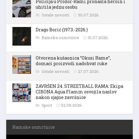
Policija u Prozor-Rami pronašla heroin i
uhitila jednu osobu
Ostale novosti
30.07.2026.
Drago Borić (1973.-2026.)
Ramske osmrtnice
31.07.2026.
Otvorena kušaonica “Okusi Rame”,
domaći proizvodi nadohvat ruke
Ostale novosti
27.07.2026.
ZAVRŠEN 24. STREETBALL RAMA: Ekipa
CIBONA Aqua Flamm osvojila naslov
nakon sjajne završnice
Sport
02.08.2026.
Ramske osmrtnice