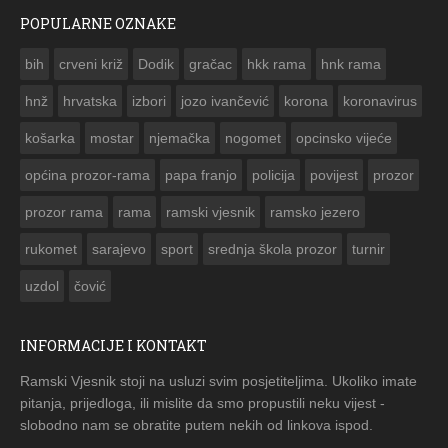
POPULARNE OZNAKE
ČESTITKA RAMSKOG VJESNIKA ZA USKRS 2023. GODINE
bih
crveni križ
Dodik
gračac
hkk rama
hnk rama


hnž
hrvatska
izbori
jozo ivančević
korona
koronavirus
košarka
mostar
njemačka
nogomet
opcinsko vijeće
općina prozor-rama
papa franjo
policija
povijest
prozor
prozor rama
rama
ramski vjesnik
ramsko jezero
rukomet
sarajevo
sport
srednja škola prozor
turnir
uzdol
čović
INFORMACIJE I KONTAKT
Ramski Vjesnik stoji na usluzi svim posjetiteljima. Ukoliko imate
pitanja, prijedloga, ili mislite da smo propustili neku vijest -
slobodno nam se obratite putem nekih od linkova ispod.