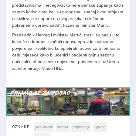
predstavnicima Hercegovačko-neretvanske županije kao i
samim korisnicima koji su prepoznali značaj ovog projekta
i uložili velike napore da ovaj projekat i službeno
pokrenemo upravo sada“, kazao je ministar Martić.
Predsjednik Herceg i ministar Martić izrazili su nadu u to
kako će odabrani izvođači radova opravdati ukazano
povjerenje i kvalitetno kompletirati radove za tri odnosno
četiri mjeseca kako bi učenici i pacijenti grijnu sezonu
dočekali u obnovljenim objektima, priopćeno je iz Ureda
za informiranje Vlade HNŽ.
OZNAKE
javni objekti
obnova
potpisivanje
ugovori