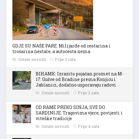
GDJE SU NAŠE PARE: Milijarde od cestarina i
trošarina nestale, a autocesta nema
Ostale novosti
Prije 3 sata
BIHAMK: Izrazito pojačan promet na M-
17: Gužve od Bradine prema Konjicu i
Jablanici, dodatno usporavaju radovi
Ostale novosti
Prije 3 sata
OD RAME PREKO SINJA, SVE DO
SARDINIJE: Tragovima vjere, povijesti i
viteške tradicije
Ostale novosti
Prije 4 sata