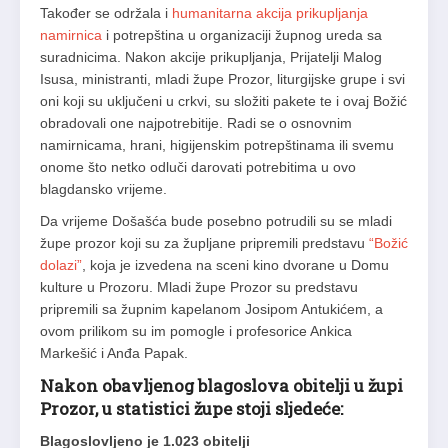
Također se održala i
humanitarna akcija prikupljanja
namirnica
i potrepština u organizaciji župnog ureda sa
suradnicima. Nakon akcije prikupljanja, Prijatelji Malog
Isusa, ministranti, mladi župe Prozor, liturgijske grupe i svi
oni koji su uključeni u crkvi, su složiti pakete te i ovaj Božić
obradovali one najpotrebitije. Radi se o osnovnim
namirnicama, hrani, higijenskim potrepštinama ili svemu
onome što netko odluči darovati potrebitima u ovo
blagdansko vrijeme.
Da vrijeme Došašća bude posebno potrudili su se mladi
župe prozor koji su za župljane pripremili predstavu
“Božić
dolazi”
, koja je izvedena na sceni kino dvorane u Domu
kulture u Prozoru. Mladi župe Prozor su predstavu
pripremili sa župnim kapelanom Josipom Antukićem, a
ovom prilikom su im pomogle i profesorice Ankica
Markešić i Anđa Papak.
Nakon obavljenog blagoslova obitelji u župi
Prozor, u statistici župe stoji sljedeće:
Blagoslovljeno je 1.023 obitelji