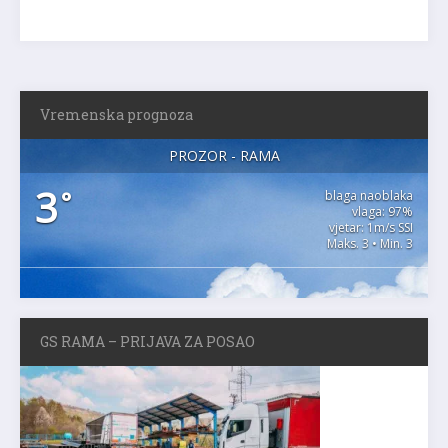
Vremenska prognoza
PROZOR - RAMA
3
°
blaga naoblaka
vlaga: 97%
vjetar: 1m/s SSI
Maks. 3 • Min. 3
GS RAMA – PRIJAVA ZA POSAO