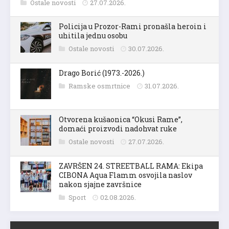
Ostale novosti
27.07.2026.
Policija u Prozor-Rami pronašla heroin i
uhitila jednu osobu
Ostale novosti
30.07.2026.
Drago Borić (1973.-2026.)
Ramske osmrtnice
31.07.2026.
Otvorena kušaonica “Okusi Rame”,
domaći proizvodi nadohvat ruke
Ostale novosti
27.07.2026.
ZAVRŠEN 24. STREETBALL RAMA: Ekipa
CIBONA Aqua Flamm osvojila naslov
nakon sjajne završnice
Sport
02.08.2026.