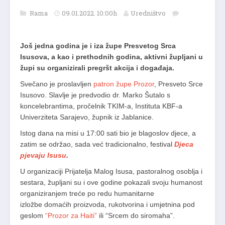
Rama
09.01.2022. 10:00h
Uredništvo
Još jedna godina je i iza župe Presvetog Srca
Isusova, a kao i prethodnih godina, aktivni župljani u
župi su organizirali pregršt akcija i događaja.
Svečano je proslavljen
patron župe Prozor
, Presveto Srce
Isusovo. Slavlje je predvodio dr. Marko Šutalo s
koncelebrantima, pročelnik TKIM-a, Instituta KBF-a
Univerziteta Sarajevo, župnik iz Jablanice.
Istog dana na misi u 17:00 sati bio je blagoslov djece, a
zatim se održao, sada već tradicionalno, festival
Djeca
pjevaju Isusu
.
U organizaciji Prijatelja Malog Isusa, pastoralnog osoblja i
sestara, župljani su i ove godine pokazali svoju humanost
organiziranjem treće po redu humanitarne
izložbe domaćih proizvoda, rukotvorina i umjetnina pod
geslom
“Prozor za Haiti”
ili “Srcem do siromaha”.