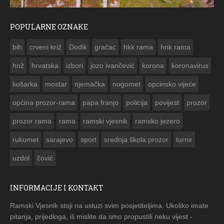
POPULARNE OZNAKE
ČESTITKA RAMSKOG VJESNIKA ZA USKRS 2023. GODINE
bih
crveni križ
Dodik
gračac
hkk rama
hnk rama


hnž
hrvatska
izbori
jozo ivančević
korona
koronavirus
košarka
mostar
njemačka
nogomet
opcinsko vijeće
općina prozor-rama
papa franjo
policija
povijest
prozor
prozor rama
rama
ramski vjesnik
ramsko jezero
rukomet
sarajevo
sport
srednja škola prozor
turnir
uzdol
čović
INFORMACIJE I KONTAKT
Ramski Vjesnik stoji na usluzi svim posjetiteljima. Ukoliko imate
pitanja, prijedloga, ili mislite da smo propustili neku vijest -