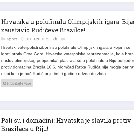
Hrvatska u polufinalu Olimpijskih igara: Bija
zaustavio Rudićeve Brazilce!
Sport
16.08.2016. 21:32h
Hrvatski vaterpolisti izborili su polufinale Olimpijskih igara u kojem će
igrati protiv Crne Gore. Hrvatska vaterpolska reprezentacija, koja bran
naslov olimpijskog pobjednika, plasirala se u polufinale u Riju pobjed
protiv domaćina Brazila 10:6. Momčad Ratka Rudića nije mogla parirat
ekipi koju je baš Rudić prije četiri godine odveo do zlata….
Pročitajte više
Pali su i domaćini: Hrvatska je slavila protiv
Brazilaca u Riju!