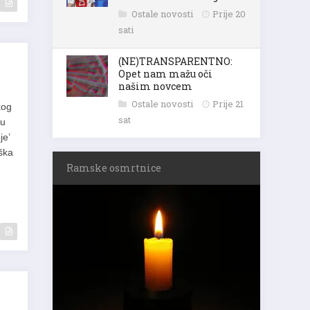
Ostale novosti
Prije 20
sati
(NE)TRANSPARENTNO:
Opet nam mažu oči
našim novcem
Ostale novosti
Prije 21
kog
sat
su
je’
ška
Ramske osmrtnice