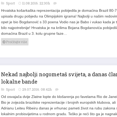
Sport
11.08.2016. 22:30h
Hrvatska košarkaška reprezentacija pobijedila je domaćina Brazil 80-7
upisala drugu pobjedu na Olimpijskim igrama! Najbolji u našim redovi
opet je bio Bogdanović s 33 poena Vodio nas je Babo i vukao kada je 
bilo najpotrebnije! Hrvatska je na krilima Bojana Bogdanovića pobijedil
domaćina Brazil u 3. kolu grupne faze…
Pročitajte više
Nekad najbolji nogometaš svijeta, a danas čla
lokalne bande
Sport
29.07.2016. 08:42h
Od osvajača dvije Zlatne lopte do klošarenja po favelama Rio de Janei
Bio je zvijezda brazilske reprezentacije i brojnih europskih klubova, ali
Adrianu Leiteu Ribeiru danas je vrhunac pameti život na rubu zakona 
lokalnim probisvijetima u rodnom gradu. Teško je reći što ga je nagnal