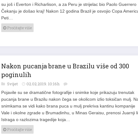
su još i Everton i Richarlison, a za Peru je strijelac bio Paolo Guerrero
Čekanju je došao kraj! Nakon 12 godina Brazil je osvojio Copa Americ
Peti…
Pročitajte više
Nakon pucanja brane u Brazilu više od 300
poginulih
Svijet
02.02.2019. 10:16h
Pojavile su se dramatične fotografije i snimke koje prikazuju trenutak
pucanja brane u Brazilu nakon čega se okolicom izlio toksičan mulj. N
snimkama se vidi kako brana puca u mulj prekriva kantinu kompanije
Vale i okolne zgrade u Brumadinhu, u Minas Geraisu, prenosi Juarnji li
Istraga o razlozima tragedije koja…
Pročitajte više