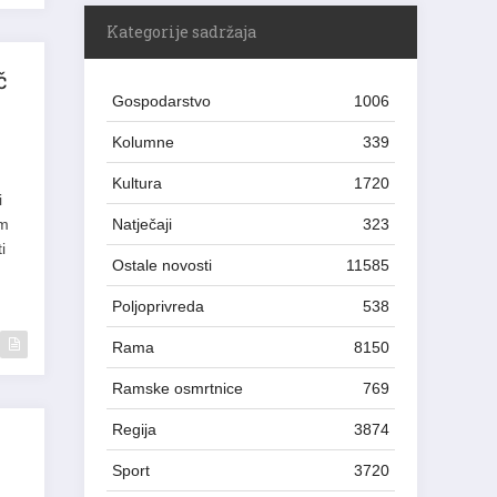
Kategorije sadržaja
č
Gospodarstvo
1006
Kolumne
339
Kultura
1720
i
om
Natječaji
323
i
Ostale novosti
11585
Poljoprivreda
538
Rama
8150
Ramske osmrtnice
769
Regija
3874
Sport
3720