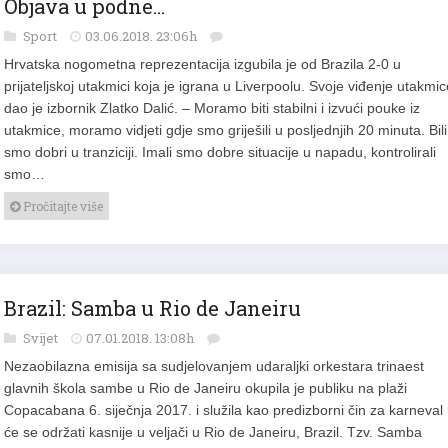
Objava u podne…
Sport
03.06.2018. 23:06h
Hrvatska nogometna reprezentacija izgubila je od Brazila 2-0 u
prijateljskoj utakmici koja je igrana u Liverpoolu. Svoje viđenje utakmic
dao je izbornik Zlatko Dalić. – Moramo biti stabilni i izvući pouke iz
utakmice, moramo vidjeti gdje smo griješili u posljednjih 20 minuta. Bili
smo dobri u tranziciji. Imali smo dobre situacije u napadu, kontrolirali
smo…
Pročitajte više
Brazil: Samba u Rio de Janeiru
Svijet
07.01.2018. 13:08h
Nezaobilazna emisija sa sudjelovanjem udaraljki orkestara trinaest
glavnih škola sambe u Rio de Janeiru okupila je publiku na plaži
Copacabana 6. siječnja 2017. i služila kao predizborni čin za karneval 
će se održati kasnije u veljači u Rio de Janeiru, Brazil. Tzv. Samba