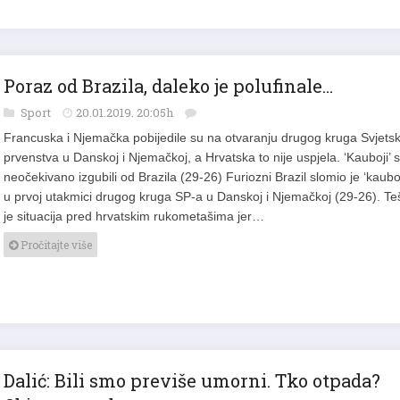
Poraz od Brazila, daleko je polufinale…
Sport
20.01.2019. 20:05h
Francuska i Njemačka pobijedile su na otvaranju drugog kruga Svjets
prvenstva u Danskoj i Njemačkoj, a Hrvatska to nije uspjela. ‘Kauboji’ 
neočekivano izgubili od Brazila (29-26) Furiozni Brazil slomio je ‘kaubo
u prvoj utakmici drugog kruga SP-a u Danskoj i Njemačkoj (29-26). Te
je situacija pred hrvatskim rukometašima jer…
Pročitajte više
Dalić: Bili smo previše umorni. Tko otpada?