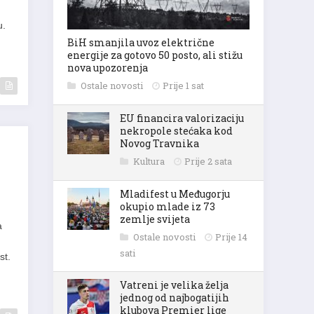
u.
BiH smanjila uvoz električne
energije za gotovo 50 posto, ali stižu
nova upozorenja
Ostale novosti
Prije 1 sat
EU financira valorizaciju
nekropole stećaka kod
Novog Travnika
Kultura
Prije 2 sata
Mladifest u Međugorju
okupio mlade iz 73
zemlje svijeta
a
Ostale novosti
Prije 14
sati
st.
Vatreni je velika želja
jednog od najbogatijih
klubova Premier lige