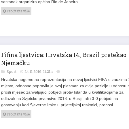
sastanak organizira općina Rio de Janeiro…
Pročitajte više
Fifina ljestvica: Hrvatska 14., Brazil pretekao
Njemačku
Sport
24.11.2016. 11:21h
Hrvatska nogometna reprezentacija na novoj ljestvici FIFA-e zauzima 
mjesto, odnosno popravila je svoj plasman za dvije pozicije u odnosu 
prošli mjesec zahvaljujući pobjedi protiv Islanda u kvalifikacijama za
odlazak na Svjetsko prvenstvo 2018. u Rusiji, ali i 3-0 pobjedi na
gostovanju kod Sjeverne Irske u prijateljskoj utakmici, prenosi…
Pročitajte više