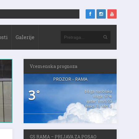
sti
Galerije
Vremenska prognoza
PROZOR - RAMA
3
°
blaga naoblaka
vlaga: 97%
vjetar: 1m/s SSI
Maks. 3 • Min. 3
GS RAMA – PRIJAVA ZA POSAO