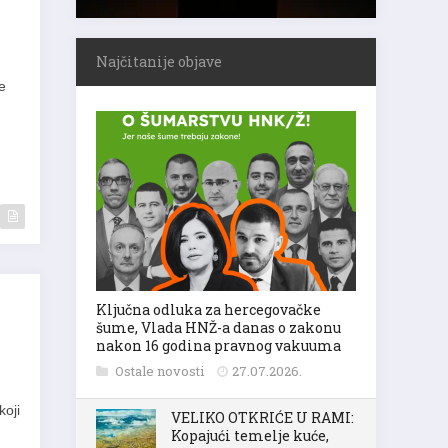
Najčitanije objave
e
Ključna odluka za hercegovačke
šume, Vlada HNŽ-a danas o zakonu
nakon 16 godina pravnog vakuuma
Ostale novosti
27.07.2026.
koji
VELIKO OTKRIĆE U RAMI:
Kopajući temelje kuće,