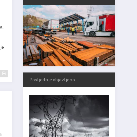
a,
 je
Posljednje objavljeno
i