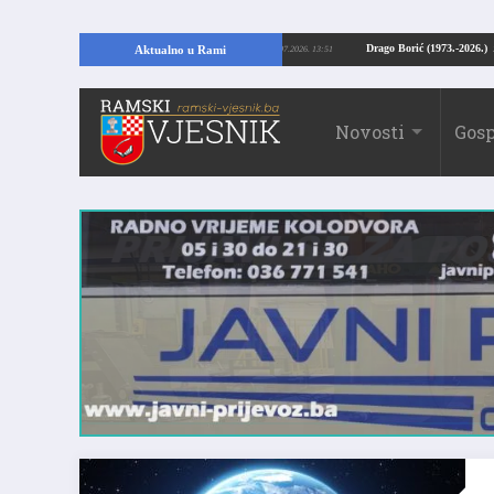
RAMI: Kopajući temelje kuće, pronašao vrijedne arheološke ostatke
Drago Bo
Aktualno u Rami
24.07.2026. 13:51
Novosti
Gosp