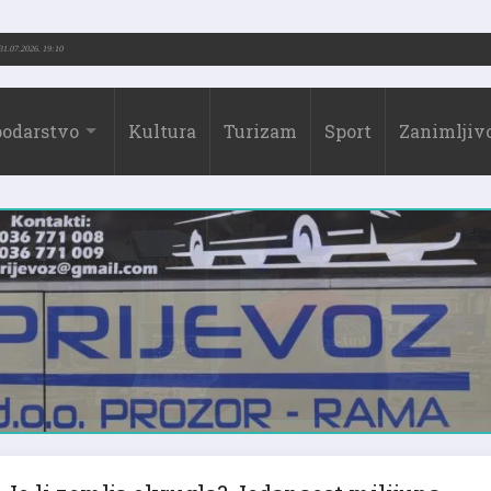
rić (1973.-2026.)
31.07.2026. 19:10
odarstvo
Kultura
Turizam
Sport
Zanimljivo