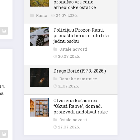
pronašao vrijedne
arheološke ostatke
Rama
24.07.2026.
Policija u Prozor-Rami
pronašla heroin i uhitila
jednu osobu
Ostale novosti
30.07.2026.
Drago Borić (1973.-2026.)
Ramske osmrtnice
31.07.2026.
14.
na
Otvorena kušaonica
“Okusi Rame”, domaći
proizvodi nadohvat ruke
Ostale novosti
27.07.2026.