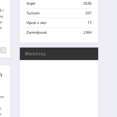
Svijet
2535
6 i
Turizam
337
ma
to
Vijesti u slici
77
a
Zanimljivosti
1364
Marketing
n
ra.
s
o