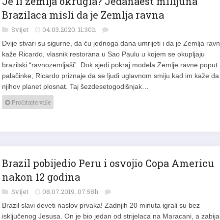
Je li zemlja okrugla? Jedanaest milijuna
Brazilaca misli da je Zemlja ravna
Svijet
04.03.2020. 11:30h
Dvije stvari su sigurne, da ću jednoga dana umrijeti i da je Zemlja ravn
kaže Ricardo, vlasnik restorana u Sao Paulu u kojem se okupljaju
brazilski “ravnozemljaši”. Dok sjedi pokraj modela Zemlje ravne poput
palačinke, Ricardo priznaje da se ljudi uglavnom smiju kad im kaže da
njihov planet plosnat. Taj šezdesetogodišnjak…
Pročitajte više
Brazil pobijedio Peru i osvojio Copa Americu
nakon 12 godina
Svijet
08.07.2019. 07:58h
Brazil slavi deveti naslov prvaka! Zadnjih 20 minuta igrali su bez
isključenog Jesusa. On je bio jedan od strijelaca na Maracani, a zabijal