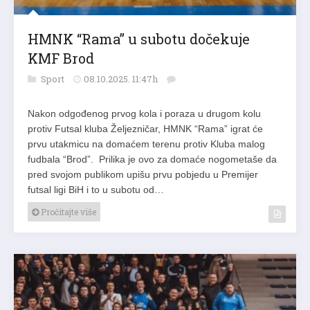
HMNK “Rama” u subotu dočekuje
KMF Brod
Sport
08.10.2025. 11:47h
Nakon odgođenog prvog kola i poraza u drugom kolu
protiv Futsal kluba Željezničar, HMNK “Rama” igrat će
prvu utakmicu na domaćem terenu protiv Kluba malog
fudbala “Brod”. Prilika je ovo za domaće nogometaše da
pred svojom publikom upišu prvu pobjedu u Premijer
futsal ligi BiH i to u subotu od…
Pročitajte više