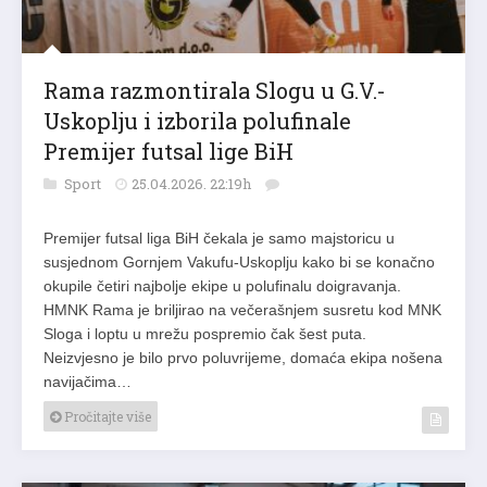
Rama razmontirala Slogu u G.V.-
Uskoplju i izborila polufinale
Premijer futsal lige BiH
Sport
25.04.2026. 22:19h
Premijer futsal liga BiH čekala je samo majstoricu u
susjednom Gornjem Vakufu-Uskoplju kako bi se konačno
okupile četiri najbolje ekipe u polufinalu doigravanja.
HMNK Rama je briljirao na večerašnjem susretu kod MNK
Sloga i loptu u mrežu pospremio čak šest puta.
Neizvjesno je bilo prvo poluvrijeme, domaća ekipa nošena
navijačima…
Pročitajte više