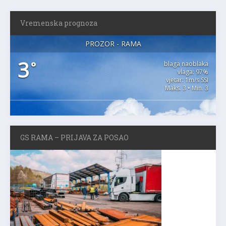
Vremenska prognoza
PROZOR - RAMA
3
°
blaga naoblaka
vlaga: 97%
vjetar: 1m/s SSI
Maks. 3 • Min. 3
GS RAMA – PRIJAVA ZA POSAO