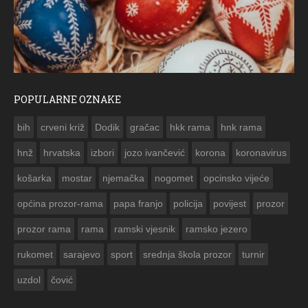
POPULARNE OZNAKE
ČESTITKA RAMSKOG VJESNIKA ZA USKRS 2023. GODINE
bih
crveni križ
Dodik
gračac
hkk rama
hnk rama


hnž
hrvatska
izbori
jozo ivančević
korona
koronavirus
košarka
mostar
njemačka
nogomet
opcinsko vijeće
općina prozor-rama
papa franjo
policija
povijest
prozor
prozor rama
rama
ramski vjesnik
ramsko jezero
rukomet
sarajevo
sport
srednja škola prozor
turnir
uzdol
čović