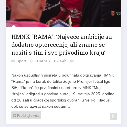
HMNK “RAMA”: ‘Najveće ambicije su
dodatno opterećenje, ali znamo se
nositi s tim i sve privodimo kraju’
Sport
18.04.2025. 09:44h
Nakon uzbudljivih susreta u polufinalu doigravanja HMNK
“Rama” je na korak do toliko željene Premijer futsal lige
BiH. “Rama” će prvi finalni susret protiv MNK “Mujo
Hrnjica” odigrati u gostima sutra, 19. travnja 2025. godine,
od 20 sati u gradskoj sportskoj dvorani u Velikoj Kladuši,
dok će se uzvrat nakon sedam…
Pročitajte više