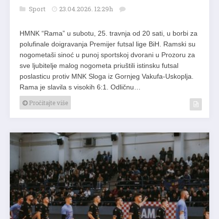
Sport
23.04.2026. 12:29h
HMNK “Rama” u subotu, 25. travnja od 20 sati, u borbi za
polufinale doigravanja Premijer futsal lige BiH. Ramski su
nogometaši sinoć u punoj sportskoj dvorani u Prozoru za
sve ljubitelje malog nogometa priuštili istinsku futsal
poslasticu protiv MNK Sloga iz Gornjeg Vakufa-Uskoplja.
Rama je slavila s visokih 6:1. Odličnu…
Pročitajte više