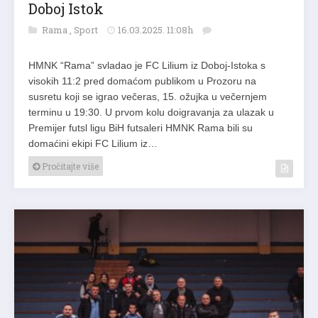
Doboj Istok
Rama
,
Sport
16.03.2025. 11:08h
HMNK “Rama” svladao je FC Lilium iz Doboj-Istoka s
visokih 11:2 pred domaćom publikom u Prozoru na
susretu koji se igrao večeras, 15. ožujka u večernjem
terminu u 19:30. U prvom kolu doigravanja za ulazak u
Premijer futsl ligu BiH futsaleri HMNK Rama bili su
domaćini ekipi FC Lilium iz…
Pročitajte više