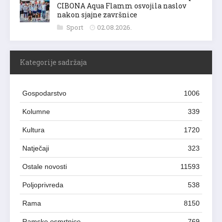
CIBONA Aqua Flamm osvojila naslov
nakon sjajne završnice
Sport
02.08.2026.
Kategorije sadržaja
Gospodarstvo
1006
Kolumne
339
Kultura
1720
Natječaji
323
Ostale novosti
11593
Poljoprivreda
538
Rama
8150
Ramske osmrtnice
769