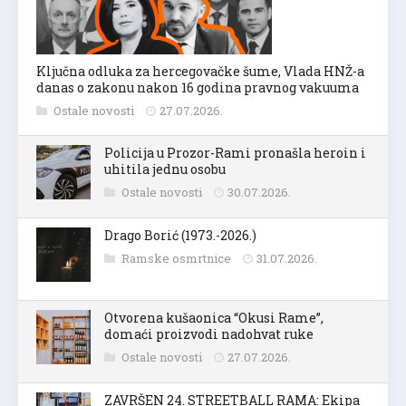
Ključna odluka za hercegovačke šume, Vlada HNŽ-a
danas o zakonu nakon 16 godina pravnog vakuuma
Ostale novosti
27.07.2026.
Policija u Prozor-Rami pronašla heroin i
uhitila jednu osobu
Ostale novosti
30.07.2026.
Drago Borić (1973.-2026.)
Ramske osmrtnice
31.07.2026.
Otvorena kušaonica “Okusi Rame”,
domaći proizvodi nadohvat ruke
Ostale novosti
27.07.2026.
ZAVRŠEN 24. STREETBALL RAMA: Ekipa