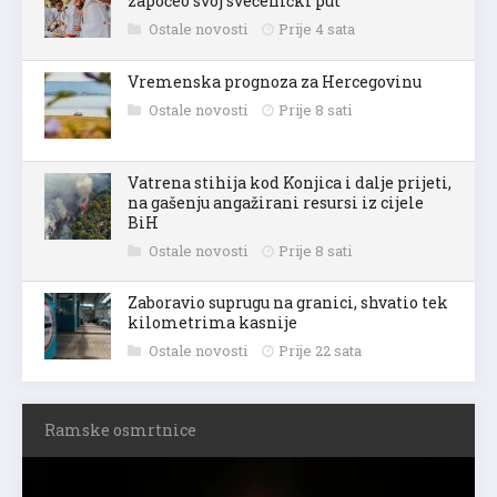
započeo svoj svećenički put
Ostale novosti
Prije 4 sata
Vremenska prognoza za Hercegovinu
Ostale novosti
Prije 8 sati
Vatrena stihija kod Konjica i dalje prijeti,
na gašenju angažirani resursi iz cijele
BiH
Ostale novosti
Prije 8 sati
Zaboravio suprugu na granici, shvatio tek
kilometrima kasnije
Ostale novosti
Prije 22 sata
Ramske osmrtnice