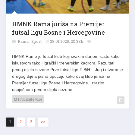
HMNK Rama juriša na Premijer
futsal ligu Bosne i Hercegovine
Rama
,
Sport
28.01.2025. 20:38h
HMNK Rame je futsal klub koji svakim danom raste kako
iskustvom tako i igrački i trenerskim kadrom. Rezultati
prvog dijela sezone Prve futsal lige F BiH – Jug i otvaranje
drugog dijela jasno upućuju kako ovaj klub juriša na
Premijer futsal ligu Bosne i Hercegovine. Izrazito
uspješnom prvom dijelu sezone…
Pročitajte više
1
2
3
>>