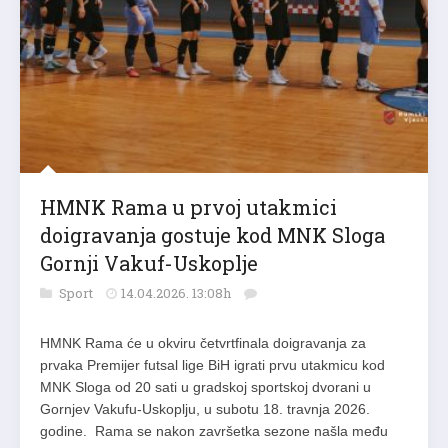
HMNK Rama u prvoj utakmici
doigravanja gostuje kod MNK Sloga
Gornji Vakuf-Uskoplje
Sport
14.04.2026. 13:08h
HMNK Rama će u okviru četvrtfinala doigravanja za
prvaka Premijer futsal lige BiH igrati prvu utakmicu kod
MNK Sloga od 20 sati u gradskoj sportskoj dvorani u
Gornjev Vakufu-Uskoplju, u subotu 18. travnja 2026.
godine. Rama se nakon završetka sezone našla među