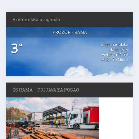
Vremenska prognoza
PROZOR - RAMA
3
°
blaga naoblaka
vlaga: 97%
vjetar: 1m/s SSI
Maks. 3 • Min. 3
GS RAMA – PRIJAVA ZA POSAO