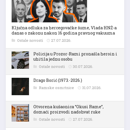
Ključna odluka za hercegovačke šume, Vlada HNŽ-a
danas o zakonu nakon 16 godina pravnog vakuuma
Ostale novosti
27.07.2026.
Policija u Prozor-Rami pronašla heroin i
uhitila jednu osobu
Ostale novosti
30.07.2026.
Drago Borić (1973.-2026.)
Ramske osmrtnice
31.07.2026.
Otvorena kušaonica “Okusi Rame”,
domaći proizvodi nadohvat ruke
Ostale novosti
27.07.2026.