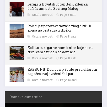
Biraju li hrvatski branitelji Zdenka
Lučića umjesto Savinog Malog
Ostale novosti
Prije 5 sati
Policija upozorava vozače zbog divljih
konja na cestama u HBŽ-u
Ostale novosti
Prije 8 sati
Koliko su sigurne namirnice koje se na
tržnicama nude kao domaće
Ostale novosti
Prije 11 sati
RABBUNI! | Don Josip Soldo pred oltarom
započeo svoj svećenički put
Ostale novosti
Prije 12 sati
Ramske osmrtnice