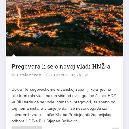
Pregovara li se o novoj vladi HNŽ-a
Ostale novosti
28.02.2021. 10:12h
Dok u Hercegovačko-neretvanskoj županiji koja jedina
nije formirala vlast nakon više od dvije godine čelnici HDZ
-a BiH tvrde da se vode intenzivni pregovori, službeno od
tog nema ništa, a pitanje je da li se nešto događa iza
zatvorenih vrata. – piše Klix.ba Predsjednik županijskog
odbora HDZ-a BiH Stjepan Bošković…