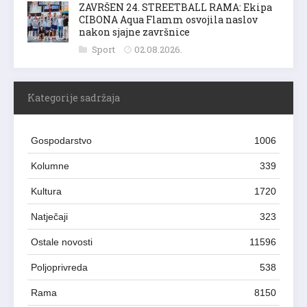
ZAVRŠEN 24. STREETBALL RAMA: Ekipa
CIBONA Aqua Flamm osvojila naslov
nakon sjajne završnice
Sport
02.08.2026.
Kategorije sadržaja
Gospodarstvo
1006
Kolumne
339
Kultura
1720
Natječaji
323
Ostale novosti
11596
Poljoprivreda
538
Rama
8150