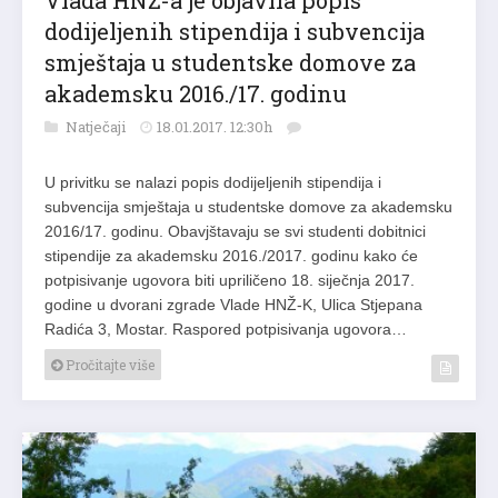
Vlada HNŽ-a je objavila popis
dodijeljenih stipendija i subvencija
smještaja u studentske domove za
akademsku 2016./17. godinu
Natječaji
18.01.2017. 12:30h
U privitku se nalazi popis dodijeljenih stipendija i
subvencija smještaja u studentske domove za akademsku
2016/17. godinu. Obavjštavaju se svi studenti dobitnici
stipendije za akademsku 2016./2017. godinu kako će
potpisivanje ugovora biti upriličeno 18. siječnja 2017.
godine u dvorani zgrade Vlade HNŽ-K, Ulica Stjepana
Radića 3, Mostar. Raspored potpisivanja ugovora…
Pročitajte više