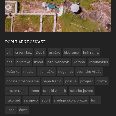
POPULARNE OZNAKE
ČESTITKA RAMSKOG VJESNIKA ZA USKRS 2023. GODINE
bih
crveni križ
Dodik
gračac
hkk rama
hnk rama


hnž
hrvatska
izbori
jozo ivančević
korona
koronavirus
košarka
mostar
njemačka
nogomet
opcinsko vijeće
općina prozor-rama
papa franjo
policija
povijest
prozor
prozor rama
rama
ramski vjesnik
ramsko jezero
rukomet
sarajevo
sport
srednja škola prozor
turnir
uzdol
čović