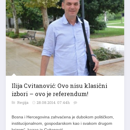
Ilija Cvitanović: Ovo nisu klasični
izbori – ovo je referendum!
Regija
28.08.2014. 07:44h
Bosna i Hercegovina zahvaćena je dubokom političkom,
institucijonalnom, gospodarskom kao i svakom drugom
krizom“, kazao je Cvitanović