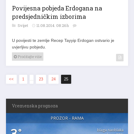
Povijesna pobjeda Erdogana na
predsjedničkim izborima
Svijet
11.08.2014. 08:26h
U povijesti te zemlje Recep Tayyip Erdogan ostvario je
uvjerljivu pobjedu.
Pročitajte više
<<
1
…
23
24
25
Vremenska prognoza
PROZOR - RAMA
3
°
blaga naoblaka