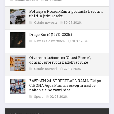
Policija u Prozor-Rami pronašla heroin i
uhitila jednu osobu
Ostale novosti
30.07.2026.
Drago Borić (1973.-2026.)
Ramske osmrtnice
31.07.2026.
Otvorena kušaonica “Okusi Rame”,
domaći proizvodi nadohvat ruke
Ostale novosti
27.07.2026.
ZAVRŠEN 24. STREETBALL RAMA: Ekipa
CIBONA Aqua Flamm osvojila naslov
nakon sjajne završnice
Sport
02.08.2026.