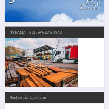
vlaga: 97%
vjetar: 1m/s SSI
Maks. 3 • Min. 3
GS RAMA – PRIJAVA ZA POSAO
Posljednje objavljeno