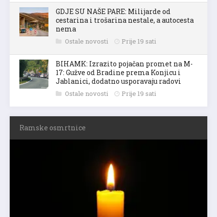
GDJE SU NAŠE PARE: Milijarde od
cestarina i trošarina nestale, a autocesta
nema
Ostale novosti
Prije 19 sati
BIHAMK: Izrazito pojačan promet na M-
17: Gužve od Bradine prema Konjicu i
Jablanici, dodatno usporavaju radovi
Ostale novosti
Prije 19 sati
Ramske osmrtnice