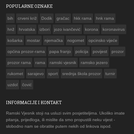
POPULARNE OZNAKE
ČESTITKA RAMSKOG VJESNIKA ZA USKRS 2023. GODINE
bih
crveni križ
Dodik
gračac
hkk rama
hnk rama


hnž
hrvatska
izbori
jozo ivančević
korona
koronavirus
košarka
mostar
njemačka
nogomet
opcinsko vijeće
općina prozor-rama
papa franjo
policija
povijest
prozor
prozor rama
rama
ramski vjesnik
ramsko jezero
rukomet
sarajevo
sport
srednja škola prozor
turnir
uzdol
čović
INFORMACIJE I KONTAKT
Ramski Vjesnik stoji na usluzi svim posjetiteljima. Ukoliko imate
pitanja, prijedloga, ili mislite da smo propustili neku vijest -
slobodno nam se obratite putem nekih od linkova ispod.